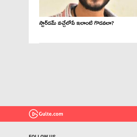
స్టార్‌డమ్ వచ్చేలోపే ఇలాంటి గొడవలా?
FOLLOW US