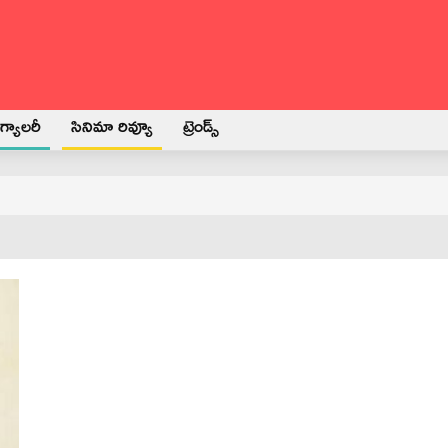
్యాలరీ
సినిమా రివ్యూ
ట్రెండ్స్