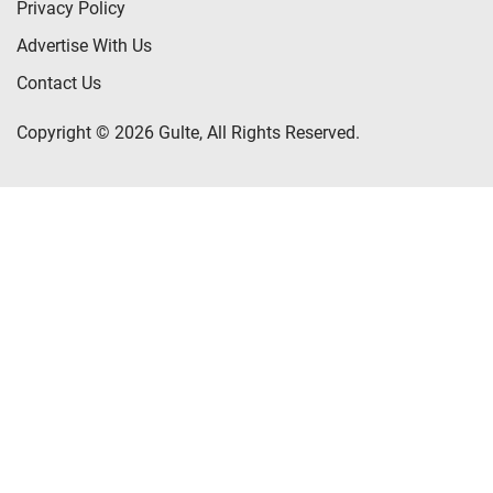
Privacy Policy
Advertise With Us
Contact Us
Copyright © 2026 Gulte, All Rights Reserved.