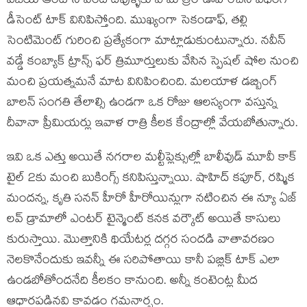
విజయ్ ఆంటోనీ వంద దేవుళ్ళకు ఏ మాత్రం ఊహించని విధంగా
డీసెంట్ టాక్ వినిపిస్తోంది. ముఖ్యంగా సెకండాఫ్, తల్లి
సెంటిమెంట్ గురించి ప్రత్యేకంగా మాట్లాడుకుంటున్నారు. నవీన్
వడ్డే కంబ్యాక్ ట్రాన్స్ ఫర్ త్రిమూర్తులుకు వేసిన స్పెషల్ షోల నుంచి
మంచి ప్రయత్నమనే మాట వినిపించింది. మలయాళ డబ్బింగ్
బాలన్ సంగతి తేలాల్సి ఉండగా ఒక రోజు ఆలస్యంగా వస్తున్న
దీవానా ప్రీమియర్లు ఇవాళ రాత్రి కీలక కేంద్రాల్లో వేయబోతున్నారు.
ఇవి ఒక ఎత్తు అయితే నగరాల మల్టీప్లెక్సుల్లో బాలీవుడ్ మూవీ కాక్
టైల్ 2కు మంచి బుకింగ్స్ కనిపిస్తున్నాయి. షాహిద్ కపూర్, రష్మిక
మందన్న, కృతి సనన్ హీరో హీరోయిన్లుగా నటించిన ఈ న్యూ ఏజ్
లవ్ డ్రామాలో ఎంటర్ టైన్మెంట్ కనక వర్కౌట్ అయితే కాసులు
కురుస్తాయి. మొత్తానికి థియేటర్ల దగ్గర సందడి వాతావరణం
నెలకొనేందుకు ఇవన్నీ ఈ సరిపోతాయి కానీ పబ్లిక్ టాక్ ఎలా
ఉండబోతోందనేది కీలకం కానుంది. అన్నీ కంటెంట్ల మీద
ఆధారపడినవి కావడం గమనార్షం.