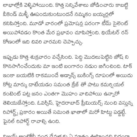
లాభాల్లోకి వెళ్ళిపోయింది. కొత్త సన్నివేశాలు జోడించారు కాబట్టి
వీకెండ్ మళ్ళీ ఊపందుకుంటుందనే నమ్మకం బయ్యర్లలో
కనిపిస్తోంది. మూడో వారంలో ప్రమోషన్ల పరంగా టీమ్ సైలెంట్
అయిపోవడం కొంత మేర ప్రభావం చూపిస్తోంది. థియేటర్ రన్
కోణంలో ఇది చివరి వారమని చెప్పొచ్చు.
ఇప్పుడు కొత్త శుక్రవారం వచ్చేసింది. పెద్ది మొదలుపెట్టిన జోష్ ని
కొనసాగించేందుకు మా ఇంటి బంగారం నడుం బిగించింది. టాక్
ఇంకా బయటికి రాకముందే అడ్వాన్స్ బుకింగ్స్ రూపంలో అయిదు
కోట్ల మార్కు దాటేయడం సమంత క్రేజ్ తో పాటు కమర్షియల్
కంటెంట్ పట్ల జనం ఎంతగా మొహం వాచిపోయి ఉన్నారో
తెలియజేస్తోంది. ఓవర్సీస్, హైదరాబాద్ ప్రీమియర్స్ నుంచి వస్తున్న
రిపోర్ట్స్ ప్రకారం అయితే సమంత ఖాతాలో మరో హిట్టు పడ్డట్టే.
ఫైనల్ రిపోర్ట్ రావాల్సి ఉంది.