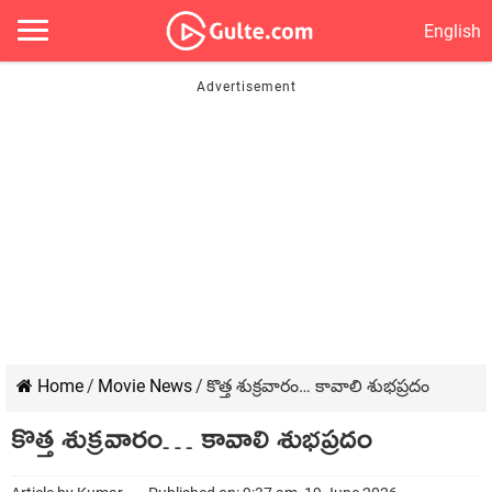
English
Home
/
Movie News
/
కొత్త శుక్రవారం… కావాలి శుభప్రదం
కొత్త శుక్రవారం… కావాలి శుభప్రదం