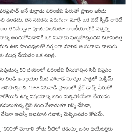
ప్రసాద్ అనే కుర్రాడు చిరంజీవి పేరుతో ప్రాణం ఖరీదు
ంచి ఉండదు. తన నడకను పరుగుగా మార్చే ఒక జెట్ స్పీడ్ రాకెట్
గ్గజం తెరవేల్పుగా పూజింపబడుతూ రాజకీయాల్లోకి వెళ్తున్న
్ని అందుకోవడానికి ఒక సునామి పుట్టుకొచ్చిందని కళామతల్లి
 మన ఊరి పాండవులతో వర్షంగా మారిన ఆ సునామి నాలుగు
దరని ముద్ర వేయడం ఒక చరిత్ర.
తున్న 80 దశకంలో చిరంజీవి తీసుకొచ్చిన సినీ విప్లవం
ేశం నిండి అన్యాయం మీద పోరాడే సూర్యం పాత్రలో సుప్రీమ్
సొచ్చింది. 1988 పసివాడి ప్రాణంలో బ్రేక్ డాన్స్ పేరుతో
 హీరోయిన్ ఉన్న విషయాన్ని జనం మర్చిపోయేలా చేయడం
ులుతున్న ట్రైన్ కింద వేలాడుతూ రిస్క్ చేసినా,
స్ చేసినా అవన్నీ అభిమాన గణాన్ని మెప్పించడం కోసమే.
్న 1990లో మోకాలి లోతు నీటిలో తడుస్తూ జనం థియేటర్లకు