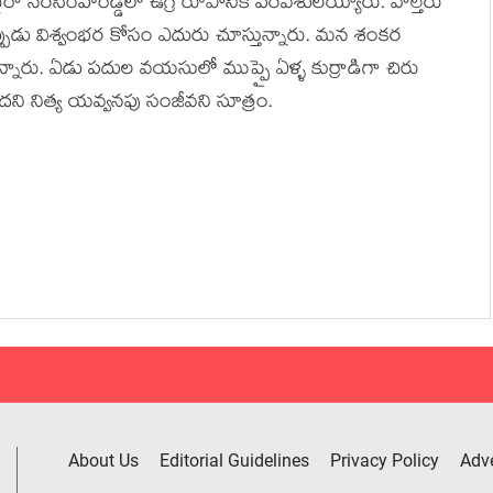
ా నరసింహారెడ్డిలో ఉగ్ర రూపానికి పరవశులయ్యారు. వాల్తేరు
్పుడు విశ్వంభర కోసం ఎదురు చూస్తున్నారు. మన శంకర
తున్నారు. ఏడు పదుల వయసులో ముప్పై ఏళ్ళ కుర్రాడిగా చిరు
దని నిత్య యవ్వనపు సంజీవని సూత్రం.
About Us
Editorial Guidelines
Privacy Policy
Adve