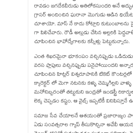
రావడం జగదేకవీరుడు అతిలోకసుందరి అనే అద్భు
గ్రాసర్ అందించిన ఘరానా మొగుడు ఆడిన థియేటర్ల
చూశాయో. మాస్ నే కాదు కోట్లాది కుటుంబాలను సైత
గా పిలిచేవారు. రౌడీ అల్లుడు చేసిన అల్లరికి పెద్ద
చూపించిన భావోద్వేగాలకు కన్నీళ్లు పెట్టుకున్నారు.
ఎంత శిఖరమైనా భూకంపం వచ్చినప్పుడు ఒడిదుడుకులు 
వరస ఫ్లాపులు వచ్చినప్పుడు పనైపోయిందని అన్నారు.
చూపించిన హిట్లర్ విశ్వరూపానికి టికెట్ కౌంటర్లలో ల
క్యారెక్టర్ లో మెగా నటనకు కళ్ళు చెమ్మగిల్లని వాళ
మనోనిబ్బరంతో తట్టుకుని ఇంద్రతో ఇండస్ట్రీ రికార
లెక్క చెప్పడం కష్టం. ఆ వైబ్స్ ఇప్పటికీ వినిపిస్తూన
సమాజ సేవ చేయాలనే ఆశయంతో ప్రజారాజ్యం పార్టీ స్
ఏడు సంవత్సరాల గ్యాప్ తీసుకొచ్చినా అవేవీ ఆయన