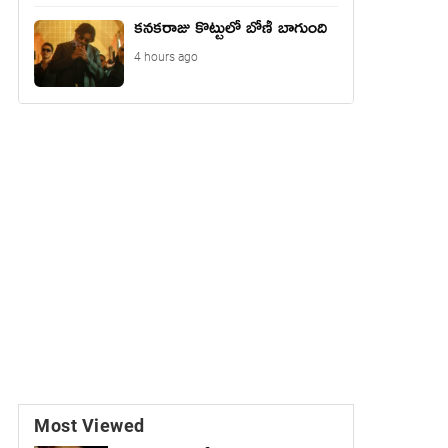
కనకరాజు కొట్టులో బోణీ బాగుంది
4 hours ago
Most Viewed