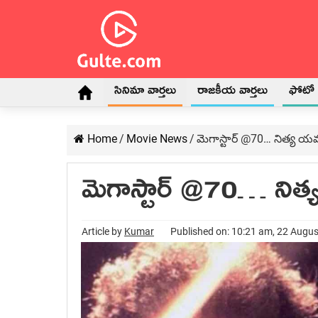
సినిమా వార్తలు
రాజకీయ వార్తలు
ఫోటో గ
Home
/
Movie News
/
మెగాస్టార్ @70… నిత్య య
మెగాస్టార్ @70… నిత్
Article by
Kumar
Published on: 10:21 am, 22 Augu