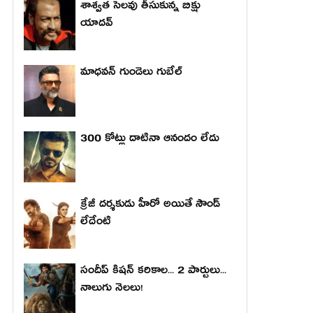
శాశ్వత సెలవు తీసుకున్న బిక్షు
యాదవ్
మాధ‌వ‌న్ గుండెలు గుబేల్‌
300 కోట్లు దాటినా ఆనందం లేదు
క్రేజీ దర్శకుడు హీరో అయితే సౌండ్
లేదేంటి
సందీప్ కిషన్ కరికాల... 2 పార్టులు...
నాలుగు నెలలు!