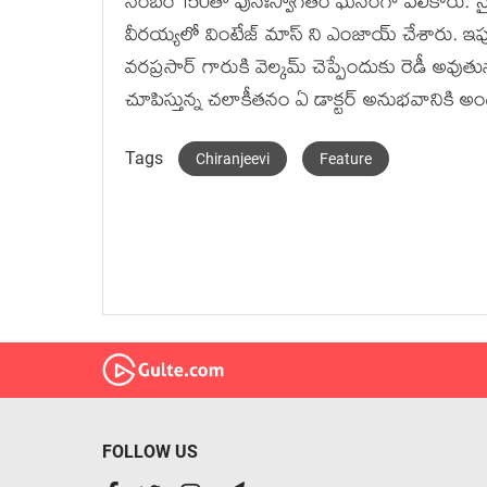
నెంబర్ 150తో పునఃస్వాగతం ఘనంగా పలికారు. సైర
వీరయ్యలో వింటేజ్ మాస్ ని ఎంజాయ్ చేశారు. ఇప
వరప్రసార్ గారుకి వెల్కమ్ చెప్పేందుకు రెడీ అవు
చూపిస్తున్న చలాకీతనం ఏ డాక్టర్ అనుభవానికి అం
Tags
Chiranjeevi
Feature
FOLLOW US