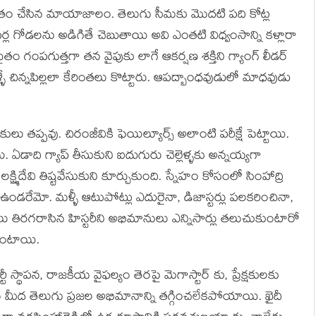
తం చేసిన మాయాజాలం. తెలుగు సీమకు మొదటి పది కోట్ల
 గోడలను అడిగితే చెబుతాయి అవి ఎంతటి విధ్వంసాన్ని కళ్లారా
ం గంపగుత్తగా తన వైపుకు లాగే ఆకర్షణ శక్తిని గ్యాంగ్ లీడర్
వాళ్ళే చిన్నపిల్లలా కేరింతలు కొట్టారు. ఆపద్బాంధవుడులో మాధవుడు
తప్పవు. చిరంజీవికి ఫెయిల్యూర్స్ అలాంటి పరీక్షే పెట్టాయి.
 ఏడాది గ్యాప్ తీసుకుని ఐదుగురు చెల్లెళ్ళకు అన్నయ్యగా
క్ష్మిదేవి తిష్టవేసుకుని కూర్చుకుంది. స్నేహం కోసంలో సింహాద్రి
్ళు ఉండరేమో. మళ్ళీ ఆటుపోట్లు ఎదురైనా, డిజాస్టర్లు పలకరించినా,
్డులు తిరగరాసిన హిస్టరీని అభిమానులు ఎన్నిసార్లు తలుచుకుంటారో
ే ఉంటాయి.
థాపన, రాజకీయ వైఫల్యం తెరపై మెగాస్టార్ కు, ప్రేక్షకులకు
 మీద తెలుగు ప్రజల అభిమానాన్ని తగ్గించలేకపోయాయి. ఖైదీ