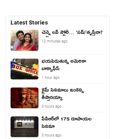
Latest Stories
చెన్నై లవ్ స్టోరీ… ‘సమ్’తృప్తేనా?
12 minutes ago
భయపెడుతున్న అమెరికా
బాక్సాఫీస్
1 hour ago
క్రైమ్ సినిమాలు ఇంకెన్ని
తీస్తారయ్యా
3 hours ago
పీవీఆర్‌లో 175 రూపాయల
సినిమా
3 hours ago