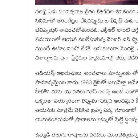
నలభై ఏడు సంవత్సరాల క్రితం కొణిదెల శివశంకర వర
సినిమాతో తెరంగేట్రం చేసినప్పుడు టాలీవుడ్ ఊహి
భవిష్యత్తుని శాసించబోతుందని. ఎన్టీఆర్ లాంటి ది
సమయంలో ఆయన వదిలేసుకున్న నెంబర్ వన్ స్థానాన
ముందే ఊహించిందో లేదో. చినుకులుగా మొదలై,
దశాబ్దాలకు పైగా ప్రేక్షకుల హృదయాల్లో చెక్కు చె
ఆడియన్స్ అభిరుచులు, అంచనాలు మార్పులకు లోనవు
సామాన్యమైంది కాదు. 1983 ఖైదీలో నిలువెల్లా ఆవ
హీరోని చూసి యువతకు గూస్ బంప్స్ అంటే ఏంటో తెలి
ఒళ్ళంతా వయ్యారంగా తిప్పుతూ పక్కన అందమైన
ఆయనకు మాత్రమే తెలిసిన బ్రహ్మ విద్య. గూండాలో కద
యమకింకరుడులో ప్రాణాలను రిస్కులో పెట్టి స్టంట్
ఉమ్మడి తెలుగు రాష్ట్రాలను వరదలు ముంచెత్తుతున