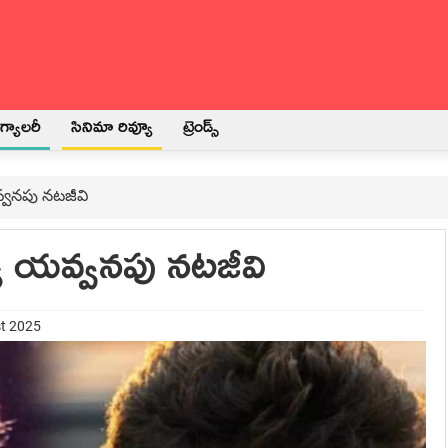
్యాలరీ
సినిమా రివ్యూ
ట్రెండ్స్
వ్వనపు నటజీవి
య యవ్వనపు నటజీవి
st 2025