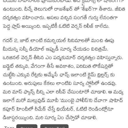
చేయని సాహసానికి పూనుకుంటాడు. అదే క్లైమాక్స్ లో షాకింగ్ గా
ఉంటుంది. దీన్నే తెలుగులో రాజశేఖర్ తో ‘శేఖర్’గా తీశారు. జీవిత
దర్శకత్వం వహించారు. అసలు వచ్చిన సంగతే గుర్తు లేనంతగా
పెద్ద ఫ్లాప్ అయ్యింది. ఇప్పటికీ ఓటిటి వెర్షన్ రిలీజ్ కాలేదు.
గదర్ 2, జాట్ లాంటి కమర్షియల్ సినిమాలతో మంచి ఊపు
మీదున్న సన్నీ డియోల్ ఇప్పుడీ సూర్య చేయడం విచిత్రమే.
ఒరిజినల్ వెర్షన్ తీసిన ఎం పద్మకుమార్ దర్శకత్వం వహిస్తున్నారు.
బడ్జెట్ తక్కువ, వేగంగా తీసే అవకాశం, పరిమిత లొకేషన్లతో
చుట్టేసి ఎక్కువ రేట్లకు అమ్మేసే ఛాన్స్ ఇలాంటి క్రైమ్ థ్రిల్లర్స్ కు
ఉంటుంది. అరుపులు కేకలు లాంటివి సూర్య స్టోరీలో ఉండవు.
మరి మాస్ ఫ్యాన్స్ దీన్ని ఎలా రిసీవ్ చేసుంటారో చూడాలి. ఆ మధ్య
ఇలాగే మరో మల్లువుడ్ మూవీ ‘ముంబై పోలీస్’ని దేవాగా షాహిద్
కపూర్ హిందీలో రీమేక్ చేస్తే థియేటర్, ఓటిటి రెండింట్లోనూ
డిజాస్టరయ్యింది. మరి సూర్య ఏం చేస్తాడో చూడాలి.