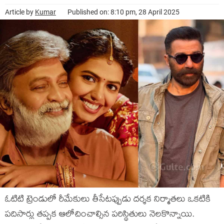
Article by
Kumar
Published on: 8:10 pm, 28 April 2025
ఓటిటి ట్రెండులో రీమేకులు తీసేటప్పుడు దర్శక నిర్మాతలు ఒకటికి
పదిసార్లు తప్పక ఆలోచించాల్సిన పరిస్థితులు నెలకొన్నాయి.