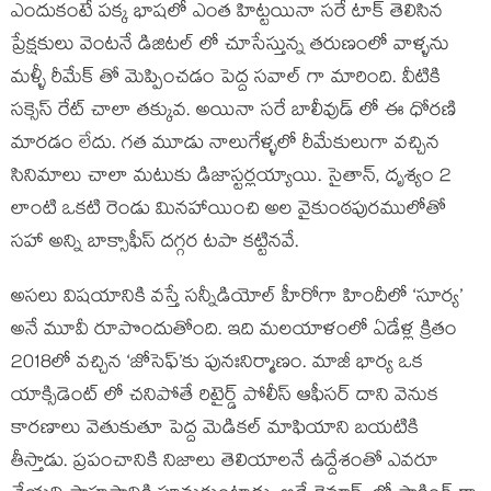
ఎందుకంటే పక్క భాషలో ఎంత హిట్టయినా సరే టాక్ తెలిసిన
ప్రేక్షకులు వెంటనే డిజిటల్ లో చూసేస్తున్న తరుణంలో వాళ్ళను
మళ్ళీ రీమేక్ తో మెప్పించడం పెద్ద సవాల్ గా మారింది. వీటికి
సక్సెస్ రేట్ చాలా తక్కువ. అయినా సరే బాలీవుడ్ లో ఈ ధోరణి
మారడం లేదు. గత మూడు నాలుగేళ్ళలో రీమేకులుగా వచ్చిన
సినిమాలు చాలా మటుకు డిజాస్టర్లయ్యాయి. సైతాన్, దృశ్యం 2
లాంటి ఒకటి రెండు మినహాయించి అల వైకుంఠపురములోతో
సహా అన్ని బాక్సాఫీస్ దగ్గర టపా కట్టినవే.
అసలు విషయానికి వస్తే సన్నీడియోల్ హీరోగా హిందీలో ‘సూర్య’
అనే మూవీ రూపొందుతోంది. ఇది మలయాళంలో ఏడేళ్ల క్రితం
2018లో వచ్చిన ‘జోసెఫ్’కు పునఃనిర్మాణం. మాజీ భార్య ఒక
యాక్సిడెంట్ లో చనిపోతే రిటైర్డ్ పోలీస్ ఆఫీసర్ దాని వెనుక
కారణాలు వెతుకుతూ పెద్ద మెడికల్ మాఫియాని బయటికి
తీస్తాడు. ప్రపంచానికి నిజాలు తెలియాలనే ఉద్దేశంతో ఎవరూ