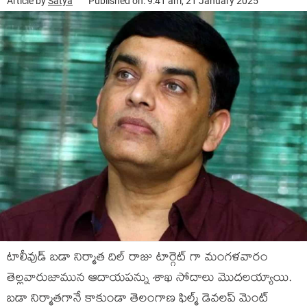
Article by
Satya
Published on: 9:41 am, 21 January 2025
టాలీవుడ్ బడా నిర్మాత దిల్ రాజు టార్గెట్ గా మంగళవారం
తెల్లవారుజామున ఆదాయపన్ను శాఖ సోదాలు మొదలయ్యాయి.
బడా నిర్మాతగానే కాకుండా తెలంగాణ ఫిల్మ్ డెవలప్ మెంట్