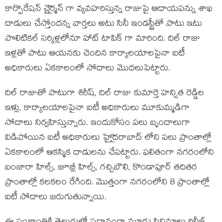
కార్పొరేషన్ చైైర్మన్ గా వ్యవహరిస్తున్న రాజుపై ఆదాయపన్ను శాఖ
దాడులు చేస్తోందన్న వార్తలు అటు సినీ ఇండస్ట్రీతో పాటు ఇటు
పొలిటికల్ సర్కిళ్లలోనూ హాట్ టాపిక్ గా మారింది. దిల్ రాజు
ఇళ్లతో పాటు ఆయనకు చెందిన కార్యాలయాలపైనా ఐటీ
అధికారులు ఏకకాలంలో సోదాలు మొదలుపెట్టారు.
దిల్ రాజుతో పాటుగా శిరీష్, దిల్ రాజు కుమార్తె హన్షిత రెడ్డిల
ఇళ్లు, కార్యాలయాలపైనా ఐటీ అధికారులు మూకుమ్మడిగా
సోదాలు నిర్వహిస్తున్నారు. ఇందుకోసం పలు బృందాలుగా
విడిపోయిన ఐటీ అధికారులు హైైదరాబాద్ లోని పలు ప్రాంతాల్లో
ఏకకాలంలో ఆకస్మిక దాడులను చేపట్టారు. ఫలితంగా నగరంలోని
బంజారా హిల్స్, జూబ్లీ హిల్స్, గచ్చిబౌలి, కొండాపూర్ తదితర
ప్రాంతాల్లో కలకలం రేగింది. మొత్తంగా నగరంలోని 8 ప్రాంతాల్లో
ఐటీ సోదాలు జరుగుతున్నాయి.