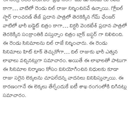
ఈ సంక్రాంతికి తెలుగులో ప్రధానంగా మూడు సినిమాలు రిలీజ్
కాగా… వాటిలో రెండు దిల్ రాజు నిర్మించినవే ఉన్నాయి. గ్లోబల్
స్టార్ రాంచరణ్ తేజ్ ప్రదాన పాత్రలో తెరకెక్కిన గేమ్ ఛేంజర్
వాటిలో భారీ బడ్జెట్ చిత్రం కాగా… విక్టరీ వెంకటేశ్ ప్రదాన పాత్రలో
తెరకెక్కిన సంక్రాంతికి వస్తున్నాం చిత్రం బ్లాక్ బస్టర్ గా నిలిచింది.
ఈ రెండు సినిమాలను దిల్ రాజే నిర్మించారు. ఈ రెండు
సినిమాలు హిట్ టాక్ తెచ్చుకోగా… దిల్ రాజుకు భారీ ఎత్తున
లాభాలు వచ్చినట్లుగా సమాచారం. అయితే ఈ లాభాలతో పాటుగా
ఈ సినిమాల నిర్మాణం కోసం వినియోగించిన నిధులకు కూడా
రాజు సరైన లెక్కలను చూపలేదన్న వాదనలు వినిపిస్తున్నాయి. ఈ
కారణంగానే ఈ లెక్కలు తేల్చేందుకే ఐటీ శాఖ రంగంలోకి దిగినట్లు
సమాచారం.