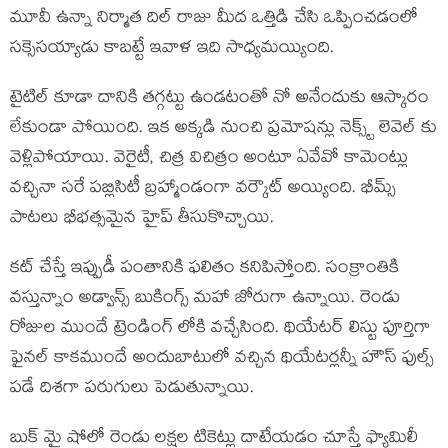
మూవీ ఉన్నా నిర్మాత దిల్ రాజు మీద ఒత్తిడి చేసి ఒప్పించడంలో
సక్సెసయ్యాడు కాబట్టే ఇవాళ ఇది సాధ్యమయ్యింది.
టైటిల్ కూడా దానికి తగ్గట్టు ఉండటంతో నో అనేందుకు ఆస్కారం
లేకుండా పోయింది. ఇక అక్కడి నుంచి ప్రమోషన్లు నెక్స్ట్ లెవెల్ కు
వెళ్లిపోయాయి. వెరైటీ, చిత్ర విచిత్రం అంటూ ఏవేవో కామెంట్లు
వచ్చినా సరే పబ్లిసిటీ బ్రహ్మాండంగా వర్కౌట్ అయ్యింది. భీమ్స్
పాటలు భీభత్సమైన హైప్ తీసుకొచ్చాయి.
కట్ చేస్తే ఇప్పుడీ పంతానికి ఫలితం కనిపిస్తోంది. సంక్రాంతికి
వస్తున్నాం అడ్వాన్స్ బుకింగ్స్ మహా జోరుగా ఉన్నాయి. రెండు
రోజుల ముందే ట్రెండింగ్ లోకి వచ్చేసింది. థియేటర్ లిస్టు పూర్తిగా
ఫైనల్ కాకముందే అందుబాటులో వచ్చిన థియేటర్లన్నీ హౌస్ ఫుల్స్
పడే దిశగా పరుగులు పెడుతున్నాయి.
బుక్ మై షోలో రెండు లక్షల టికెట్లు దాటేయడం చూస్తే ఫ్యామిలీ