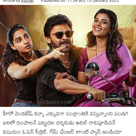
Article by
Kumar
Published on: 11:59 am, 13 January 2025
హీరో వెంకటేష్ కన్నా ఎక్కువగా సంక్రాంతికి వస్తున్నాంని పండగ
బరిలో దింపాలనే పట్టుదల దర్శకుడు అనిల్ రావిపూడిదనే
విషయం ఓపెన్ సీక్రెట్. గేమ్ ఛేంజర్ లాంటి ప్యాన్ ఇండియా