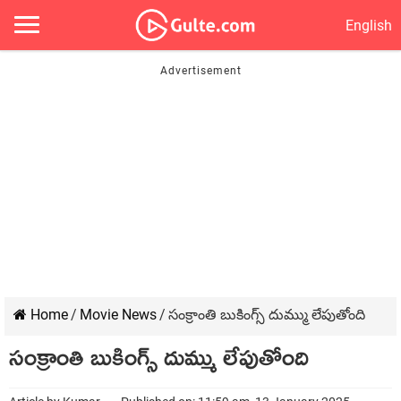
English
Home
/
Movie News
/
సంక్రాంతి బుకింగ్స్ దుమ్ము లేపుతోంది
సంక్రాంతి బుకింగ్స్ దుమ్ము లేపుతోంది