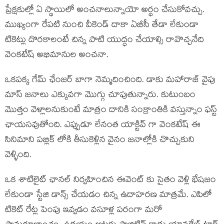
ప్రేక్షకుల్లో ఏ స్థాయిలో అంచనాలున్నాయో అర్థం చేసుకోవచ్చు.
ముఖ్యంగా రేపటి నుంచి వీకెండ్ దాకా ఏబీసీ తేడా లేకుండా
టికెట్లు దొరకాలంటే చిన్న పాటి యుద్ధం చేయాల్సి రావొచ్చనేది
వెంకటేష్ అభిమానుల అంచనా.
ఒకపక్క గేమ్ ఛేంజర్ బాగా నెమ్మదించింది. డాకు మహారాజ్ వైపు
మాస్ జనాలు ఎక్కువగా మొగ్గు చూపుతున్నారు. కుటుంబం
మొత్తం వెళ్లాలనుకుంటే మాత్రం దానికి సంక్రాంతికి వస్తున్నాం ఫస్ట్
ఛాయసవుతోంది. ఎప్పుడూ లేనంత యాక్టివ్ గా వెంకటేష్ ఈ
సినిమాని పబ్లిక్ లోకి తీసుకెళ్లిన వైనం జనాల్లోకి చొచ్చుకుని
వెళ్ళింది.
ఒక శాటిలైట్ ఛానల్ నిర్వహించిన ఈవెంట్ కు సైతం వెళ్లి భేషజం
లేకుండా స్టేజి డాన్స్ చేయడం చిన్న ఉదాహరణ మాత్రమే. ఎపిలో
టికెట్ రేట్ల పెంపు ఇవ్వడం వసూళ్ల పరంగా మరో