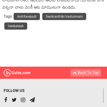
సానుకూలాంశం. ఉదయం ఆటకు పాజిటివ్ కాదు యావరేజ్ టాక్
వచ్చినా చాలు వెంకీ ఆట మాములుగా ఉండదు.
Tags
Anil Ravipudi
Sankranthiki Vastunnam
Venkatesh
Back To Top
FOLLOW US