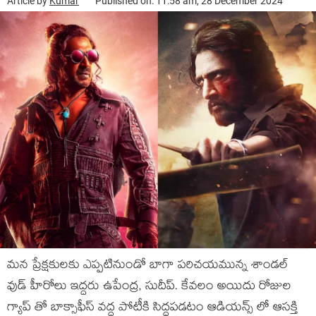
Article by
Kumar
Published on: 11:58 am, 28 December 2024
మన ప్రేక్షకులకు ఎప్పటినుండో బాగా పరిచయమున్న శాండల్
వుడ్ హీరోలు ఇద్దరు ఉపేంద్ర, సుదీప్. కేవలం అయిదు రోజుల
గ్యాప్ తో బాక్సాఫీస్ వద్ద పోటీకి సిద్ధపడటం ఆడియన్స్ లో ఆసక్తి