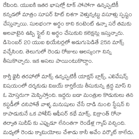
రేపింది. యుఐకి ఇతర భాషల్లో టాక్ సోసోగా ఉన్నప్పటికీ
కన్నడలో మాత్రం సూపర్ హిట్ దిశగా వెళ్తున్నట్టు వసూళ్లు స్పష్టం
చేస్తున్నాయి. సులభంగా అర్థం కాని కంటెంట్ ఉన్నా సరే తమకు
అలవాటైన ఉప్పి స్టైల్ ని అర్థం చేసుకుని కలెక్షన్లు ఇస్తున్నారు.
డిసెంబర్ 20 యుఐ థియేటర్లలో అడుగుపెడితే 25న మాక్స్
వచ్చేసింది. తెలుగులో రెండు రోజులు ఆలస్యంగా నిన్న
తీసుకొచ్చారు. ఇక అసలు పాయింటుకొద్దాం.
కార్తీ ఖైదీ తరహాలో మాక్స్ ఉన్నప్పటికీ యాక్షన్ బ్లాక్స్, ఎలివేషన్స్
విషయంలో దర్శకుడు విజయ్ కార్తికేయ తీసుకున్న శ్రద్ధ మాస్ ని
ఓ మోస్తరుగా మెప్పిస్తోంది. ఇద్దరు బడా మంత్రుల కొడుకులు తన
కస్టడీలో చనిపోతే వాళ్ళ మనుషులు చేసే దాడి నుంచి స్టేషన్ ని
కాపాడుకునే ఒక పోలీస్ ఆఫీసర్ కథే మాక్స్. విక్రాంత్ రోనా
తర్వాత సుదీప్ కు ఎప్పుడూ లేనంతగా రెండేళ్ల గ్యాప్ వచ్చింది.
మధ్యలో రెండు క్యామియోలు చేశాడు కానీ అవేం వర్కౌట్ కాలేదు.