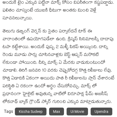
అందుకే టైం ఎక్కువ పట్టినా మాక్స్ కోసం విపరీతంగా కష్టపడ్డాడు.
ఫలితం చూస్తుంటే యుఐకి ధీటుగా అంతకు మించి వెళ్లే
సూచనలున్నాయి.
తెలుగు డబ్బింగ్ వెర్షన్ కు సైతం పర్వాలేదనే టాక్ ఈ
వారాంతంలో ఉపయోగపడేలా ఉంది. క్రిస్మస్ సినిమాలన్నీ దాదాపు
టపా కట్టేశాయి. అందుకే పుష్ప 2 మళ్ళీ పికప్ అయ్యింది. దాన్ని
రెండు మూడు సార్లు చూసినవాళ్లకు బెస్ట్ ఆప్షన్ మరొకటి
లేకుండా పోయింది. దీన్ని మాక్స్ ఏ మేరకు వాడుకుంటుందో
చూడాలి. తిరిగి జనవరి 10 వరకు చెప్పుకోదగ్గ కొత్త రిలీజులు లేవు.
కొత్త ఏడాదికి ఏకంగా అయిదు పాత రీ రిలీజులను ప్లాన్ చేశారంటే
పరిస్థితి ఏ రకంగా ఉందో అర్థం చేసుకోవచ్చు. మాక్స్ లో
ప్రధానంగా హైలైట్ అవుతున్న వాటిలో విరూపాక్ష ఫేమ్ అజనీష్
లోకనాథ్ బ్యాక్ గ్రౌండ్ స్కోర్ గురించి ఎక్కువ మాట్లాడుతున్నారు.
Tags
Kiccha Sudeep
Max
Ui Movie
Upendra