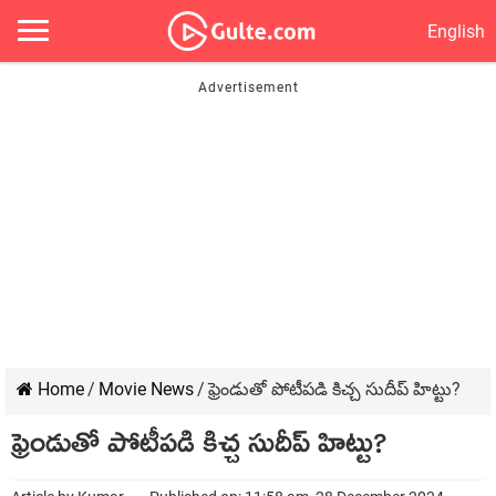
English
Home
/
Movie News
/
ఫ్రెండుతో పోటీపడి కిచ్చ సుదీప్ హిట్టు?
ఫ్రెండుతో పోటీపడి కిచ్చ సుదీప్ హిట్టు?