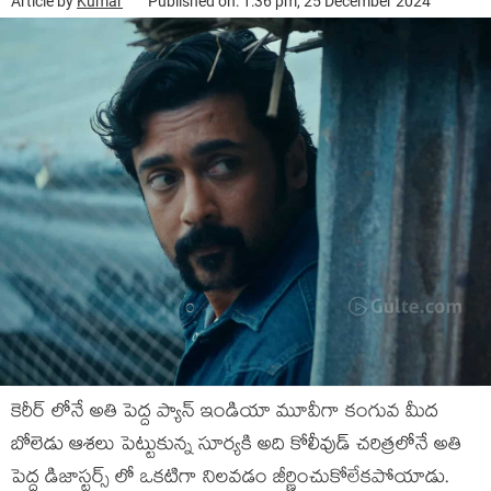
Article by
Kumar
Published on: 1:36 pm, 25 December 2024
కెరీర్ లోనే అతి పెద్ద ప్యాన్ ఇండియా మూవీగా కంగువ మీద
బోలెడు ఆశలు పెట్టుకున్న సూర్యకి అది కోలీవుడ్ చరిత్రలోనే అతి
పెద్ద డిజాస్టర్స్ లో ఒకటిగా నిలవడం జీర్ణించుకోలేకపోయాడు.