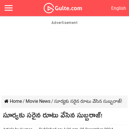
English
Home
/
Movie News
/
సూర్యకు సరైన రూటు వేసిన సుబ్బరాజ్!
సూర్యకు సరైన రూటు వేసిన సుబ్బరాజ్!