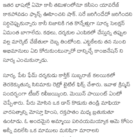
ఇతర భాషల్లో ఏమో కానీ తమిళంలోనూ కనీసం యావరేజ్
కాకపోవడం ఫ్యాన్స్ ఊహించని షాక్. సరే జరిగిందేదో జరిగిందని
సర్దిచెప్పుకున్నారు కానీ నిజానికి గత కొన్నేళ్లుగా సూర్య సెలక్షన్
ఏమంత బాగాలేదు. కథలు, దర్శకుల ఎంపికలో చేస్తున్న తప్పుల
వల్ల మార్కెట్ చేజేతులా దెబ్బ తింటోంది. ఎట్టకేలకు తన నుంచి
అభిమానులు ఏది కోరుకుంటున్నారో దాన్నిచ్చే కాంబినేషన్ ని
సూర్య ఎంచుకున్నాడు.
సూర్య, పేట ఫేమ్ దర్శకుడు కార్తీక్ సుబ్బరాజ్ కలయికలో
తెరకెక్కుతున్న సినిమాకు రెట్రో టైటిల్ ఫిక్స్ చేశారు. ఇవాళ క్రిస్మస్
సందర్భంగా టీజర్ రిలీజయ్యింది. మెయిన్ పాయింట్ ఏంటో
చెప్పేశారు. పేరు మోసిన ఒక డాన్ కొడుకు తండ్రి మాఫియా
వారసత్వాన్ని మోస్తూ హింస, రక్తపాతం మధ్య బ్రతుకుతూ
ఉంటాడు. ఓ అందమైన అమ్మాయి పరిచయమయ్యాక ఆమె కోసం
అన్నీ వదిలేసి ఒక మాములు మనిషిగా మారాలని