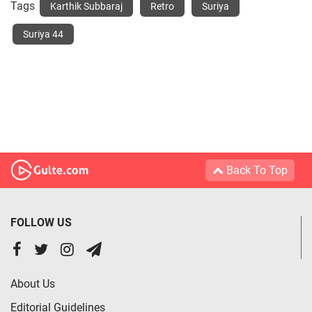
Tags
Karthik Subbaraj
Retro
Suriya
Suriya 44
Back To Top
FOLLOW US
About Us
Editorial Guidelines