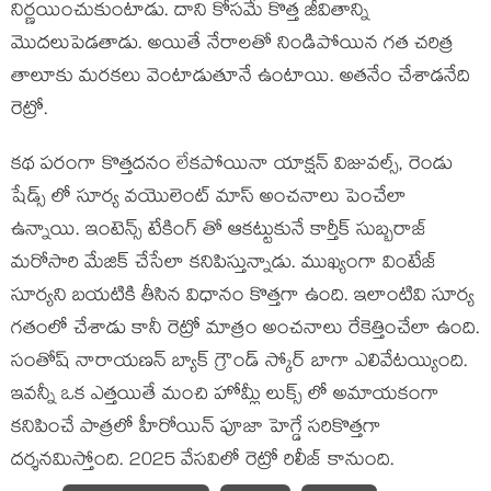
నిర్ణయించుకుంటాడు. దాని కోసమే కొత్త జీవితాన్ని
మొదలుపెడతాడు. అయితే నేరాలతో నిండిపోయిన గత చరిత్ర
తాలూకు మరకలు వెంటాడుతూనే ఉంటాయి. అతనేం చేశాడనేది
రెట్రో.
కథ పరంగా కొత్తదనం లేకపోయినా యాక్షన్ విజువల్స్, రెండు
షేడ్స్ లో సూర్య వయొలెంట్ మాస్ అంచనాలు పెంచేలా
ఉన్నాయి. ఇంటెన్స్ టేకింగ్ తో ఆకట్టుకునే కార్తీక్ సుబ్బరాజ్
మరోసారి మేజిక్ చేసేలా కనిపిస్తున్నాడు. ముఖ్యంగా వింటేజ్
సూర్యని బయటికి తీసిన విధానం కొత్తగా ఉంది. ఇలాంటివి సూర్య
గతంలో చేశాడు కానీ రెట్రో మాత్రం అంచనాలు రేకెత్తించేలా ఉంది.
సంతోష్ నారాయణన్ బ్యాక్ గ్రౌండ్ స్కోర్ బాగా ఎలివేటయ్యింది.
ఇవన్నీ ఒక ఎత్తయితే మంచి హోమ్లీ లుక్స్ లో అమాయకంగా
కనిపించే పాత్రలో హీరోయిన్ పూజా హెగ్డే సరికొత్తగా
దర్శనమిస్తోంది. 2025 వేసవిలో రెట్రో రిలీజ్ కానుంది.