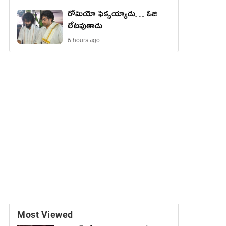
రోమియో ఫిక్సయ్యాడు… ఓజి
లేటవుతాడు
6 hours ago
Most Viewed