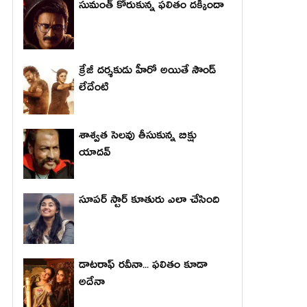
సుమంత్ కోరుకున్న ఫలితం దక్కిందా
క్రేజీ దర్శకుడు హీరో అయితే సౌండ్
లేదేంటి
శాశ్వత సెలవు తీసుకున్న బిక్షు
యాదవ్
సూపర్ స్టార్ కూతురు ఎలా చేసింది
డాటరాఫ్ రవీనా... ఫలితం కూడా
అదేనా