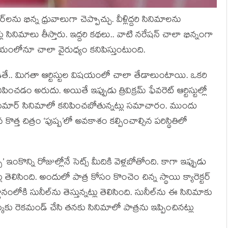
మార్‌లను భిన్న ధ్రువాలుగా చెప్పొచ్చు. వీళ్లిద్దరి సినిమాలను
 సినిమాలు తీస్తారు. ఇద్దరి కథలు.. వాటి నరేషన్ చాలా భిన్నంగా
విషయంలోనూ చాలా వైరుధ్యం కనిపిస్తుంటుంది.
ెడితే.. మిగతా ఆర్టిస్టుల విషయంలో చాలా తేడాలుంటాయి. ఒకరి
కనిపించడం అరుదు. అయితే ఇప్పుడు త్రివిక్రమ్ ఫేవరెట్ ఆర్టిస్టుల్లో
కుమార్ సినిమాలో కనిపించబోతున్నట్లు సమాచారం. ముందు
 కొత్త చిత్రం ‘పుష్ప’లో అవకాశం కల్పించాల్సిన పరిస్థితిలో
’ ఇంకొన్ని రోజుల్లోనే సెట్స్ మీదికి వెళ్లబోతోంది. కాగా ఇప్పుడు
ు తెలిసింది. అందులో పాత్ర కోసం కొంచెం చిన్న స్థాయి క్యారెక్టర్
నంలోకి సునీల్‌ను తెస్తున్నట్లు తెలిసింది. సునీల్‌ను ఈ సినిమాకు
ుక్కుకు రెకమండ్ చేసి తనకు సినిమాలో పాత్రను ఇప్పించినట్లు