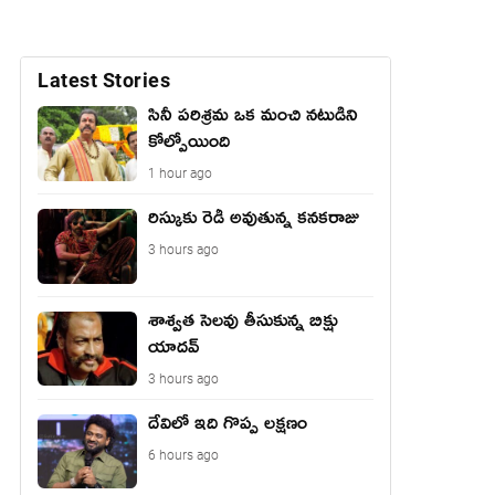
Latest Stories
సినీ పరిశ్రమ ఒక మంచి నటుడిని
కోల్పోయింది
1 hour ago
రిస్కుకు రెడీ అవుతున్న కనకరాజు
3 hours ago
శాశ్వత సెలవు తీసుకున్న బిక్షు
యాదవ్
3 hours ago
దేవిలో ఇది గొప్ప లక్షణం
6 hours ago