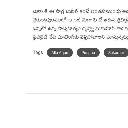
నిజానికి ఈ పాత్ర సునీల్ కంటే అంతకుముందు అ
వైకుంఠపురములో’ లాంటి మెగా హిట్ ఇచ్చిన త్రివిక్ర
బన్నీతో ఉన్న సాన్నిహిత్యం దృష్ట్యా సుకుమార్ కా
ఫైనలైజ్ చేసి షూటింగ్‌కు వెళ్లిపోవాలని చూస్తున్న
Tags
Allu Arjun
Puspha
Sukumar