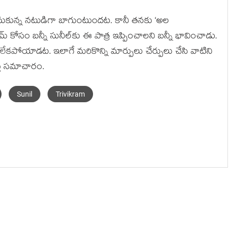
నుకున్న నటుడిగా బాగుంటుందట. కానీ తనకు ‘అల
మ్ కోసం బన్నీ సునీల్‌కు ఈ పాత్ర ఇప్పించాలని బన్నీ భావించాడు.
దనలేకపోయాడట. ఇలాగే మరికొన్ని మార్పులు చేర్పులు చేసి వాటిని
ట్లు సమాచారం.
Sunil
Trivikram