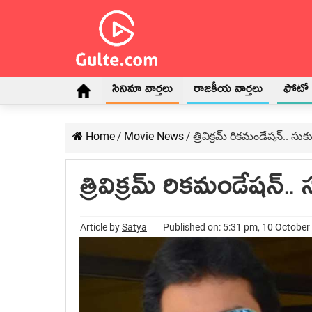
సినిమా వార్తలు
రాజకీయ వార్తలు
ఫోటో గ
Home
/
Movie News
/
త్రివిక్రమ్ రికమండేషన్.. స
త్రివిక్రమ్ రికమండేషన్.
Article by
Satya
Published on: 5:31 pm, 10 October