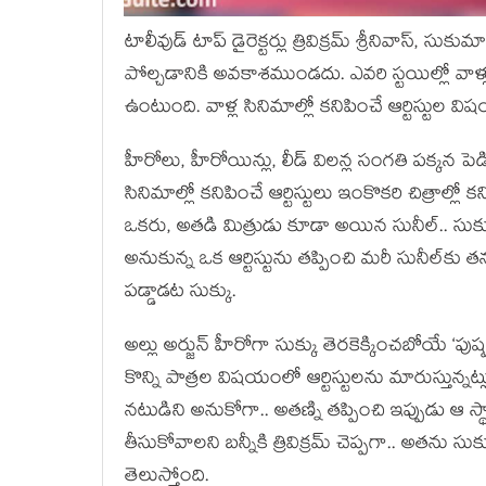
టాలీవుడ్ టాప్ డైరెక్టర్లు త్రివిక్రమ్ శ్రీనివాస్, సుకు
పోల్చడానికి అవకాశముండదు. ఎవరి స్టయిల్లో వాళ్లు
ఉంటుంది. వాళ్ల సినిమాల్లో కనిపించే ఆర్టిస్టుల 
హీరోలు, హీరోయిన్లు, లీడ్ విలన్ల సంగతి పక్కన ప
సినిమాల్లో కనిపించే ఆర్టిస్టులు ఇంకొకరి చిత్రాల్లో 
ఒకరు, అతడి మిత్రుడు కూడా అయిన సునీల్.. సు
అనుకున్న ఒక ఆర్టిస్టును తప్పించి మరీ సునీల్‌కు తన
పడ్డాడట సుక్కు.
అల్లు అర్జున్ హీరోగా సుక్కు తెరకెక్కించబోయే ‘పుష్ప
కొన్ని పాత్రల విషయంలో ఆర్టిస్టులను మారుస్తున్నట్ల
నటుడిని అనుకోగా.. అతణ్ని తప్పించి ఇప్పుడు ఆ స్థా
తీసుకోవాలని బన్నీకి త్రివిక్రమ్ చెప్పగా.. అతను స
తెలుస్తోంది.