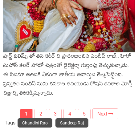
షార్ట్ ఫిలిమ్స్ తో తన కెరీర్ ని ప్రారంభించిన సందీప్ రాజ్.. హీరో
సుహాస్ కలర్ ఫోటో చిత్రంతో డైరెక్టర్గా గుర్తింపు తెచ్చుకున్నాడు.
ఈ సినిమా అతనికి ఏకంగా జాతీయ అవార్డుని తెచ్చిపెట్టింది.
ప్రస్తుతం సందీప్ సుమ కనకాల తనయుడు రోషన్ కనకాల మోగ్లీ
చిత్రాన్ని తరికెక్కిస్తున్నాడు.
1
2
3
4
5
Next
Tags
Chandini Rao
Sandeep Raj