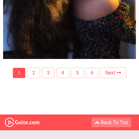
1
2
3
4
5
6
Next
Back To Top