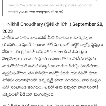
next to the police vehicle and making a reel for social
media.
pic.twitter.com/qknD2YxFc9
— Nikhil Choudhary (@NikhilCh_)
September 28,
2023
పోలీసు వాహనం బాయినెట్ మీద విలాసంగా కూర్చున్న ఆ
యువతి.. పాపులర్ పంజాబీ బీట్ ఘయింట్ జట్టికి డ్యాన్స్ స్టెప్పులు
వేసింది. ఈ క్రమంలో ఆమె హావభావాల మీద విమర్శలు
వెల్లువెత్తాయి. తాను పాపులర్ కావటం కోసం పోలీసు జీపును
వాడుకోవటానికి అనుమతిచ్చిన అధికారుల తీరుపై మండిపాటు
వ్యక్తమవుతోంది. తన వీడియో చివర్లో సదరు యువతితో పాటు
పోలీసు యూనిఫాంలో ఉన్న వ్యక్తి కూడా ఉండటం.. వారి మధ్యన
ఏదో సంభాషణ జరగటం.. చివర్లో ఆమె నవ్వుతూ వాహనంలోకి
ఎక్కటంతో వీడియో ముగుస్తోంది.