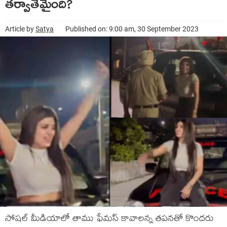
తర్వాతేమైంది?
Article by
Satya
Published on: 9:00 am, 30 September 2023
సోషల్ మీడియాలో తాము ఫేమస్ కావాలన్న తపనతో కొందరు