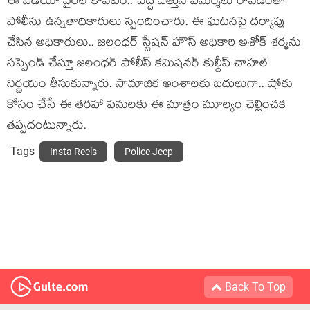
ఈ వీడియో వైరల్ కావటం.. పెద్ద ఎత్తున విమర్శలు రావడంతో
పోలీసు ఉన్నతాధికారులు స్పందించారు. ఈ ఘటనపై దర్యాప్తు
చేసిన అధికారులు.. జలంధర్ స్టేషన్ హౌస్ అధికారి అశోక్ శర్మను
సస్పెండ్ చేస్తూ జలంధర్ పోలీస్ కమిషనర్ కుల్దీప్ చాహల్
నిర్ణయం తీసుకున్నారు. సామాజిక అంశాలకు బదులుగా.. షోకు
కోసం చేసే ఈ తరహా పనులకు ఈ మాత్రం మూల్యం చెల్లించక
తప్పదంటున్నారు.
Tags
Insta Reels
Police Jeep
Back To Top