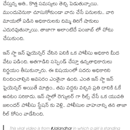
చేస్తున్న అతి.. కొత్త సమస్యలు తెచ్చి పెడుతున్నాయి.
ముందువెనుకా చూసుకోకుండా వారు చేసే పనులకు.. వారి
మాయలో పడిన అధికారులకు దిమ్మ తిరిగే షాకులు
ఎదురవుతున్నాయి. తాజాగా అలాంటిదే పంజాబ్ లో చోటు
చేసుకుంది.
ఇన్ స్టా ఇన్ ఫ్లుయెన్సర్ చేసిన పనికి ఒక పోలీసు అధికారి మీద
వేటు పడింది. అతగాడిని సస్పెండ్ చేస్తూ ఉన్నతాధికారులు
నిర్ణయం తీసుకున్నారు. ఈ విషయంలో సదరు అధికారిని
నిందించాల్సిన అవసరం ఎంతైనా ఉంది. ఎంత ఇన్ స్టా ఇన్
ఫ్లెయెన్సర్ అయితే మాత్రం.. తమ వద్దకు వచ్చిన ప్రతి దానికి ఓకే
అనటం సరికాదు. ఇన్ స్టాలో రెగ్యులర్ గా రీల్స్ చేసే ఒక యువతి
జలందర్ పోలీసు స్టేషన్ కు వెళ్లి.. పోలీసుల వాహనాన్ని తన తాజా
రీల్ కోసం వాడేసింది.
This viral video is from
#Jalandhar
in which a girl is standing