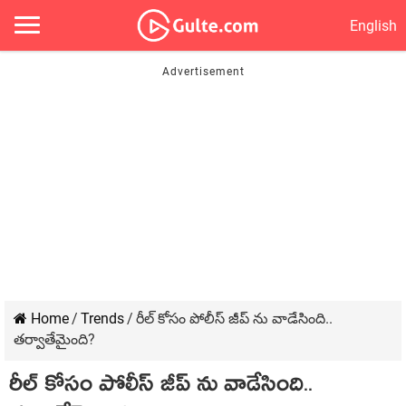
English
Home
/
Trends
/
రీల్ కోసం పోలీస్ జీప్ ను వాడేసింది..
తర్వాతేమైంది?
రీల్ కోసం పోలీస్ జీప్ ను వాడేసింది..