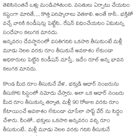
తెలిసినంతనే ఒళ్లు మండిపోతుంది. వసతులు ఏర్పాటు చేయటం
కష్టంగా మారితే… కొత్త పరిష్కారాలు వెతకాలి. అంతే కానీ.. భక్తితో
వచ్చే వారికి కండీషన్లు పెట్టేసి.. రేషన్ విధించేయటం ఏమిటన్న
సందేహం కలుగక మానదు.
అన్నవరం దేవస్థానంలో వసతిగదిని ఒకసారి తీసుకుంటే మళ్లీ
మూడు నెలల వరకు రూం తీసుకునే అవకాశం లేకుండా
అధికారులు పెట్టిన కండీషన్ చూస్తే.. ఇదేం రూల్ అన్న భావన
కలుగక మానదు.
కొండ మీద రూం తీసుకునే వేళ.. భక్తుడి ఆధార్ నంబరును
తీసుకొని సిస్టంలో నమోదు చేస్తారు. అలా ఒక ఆధార్ నంబరు
మీద రూం తీసుకున్న తర్వాత, మళ్లీ 90 రోజుల వరకు రూం
కేటాయించే అవకాశం లేకుండా చూసేలా సాఫ్ట్ వేర్ ను సిద్ధం
చేశారు. దీంతో.. భక్తులు ఒకసారి అన్నవరం వచ్చి రూం
తీసుకుంటే.. మళ్లీ మూడు నెలల వరకు గదిని తీసుకునే