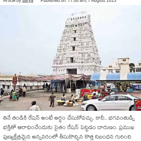
Article by
Satya
Published on: 11:00 am, 7 August 2023
తినే తండికి రేషన్ అంటే అర్థం చేసుకోవచ్చు. కానీ.. భగవంతుడ్ని
భక్తితో ఆరాధించేందుకు సైతం రేషన్ పెట్టడం దారుణం. ప్రముఖ
పుణ్యక్షేత్రమైన అన్నవరంలో తీసుకొచ్చిన కొత్త నిబంధన గురించి