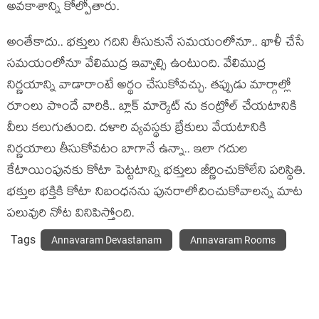
అవకాశాన్ని కోల్పోతారు.
అంతేకాదు.. భక్తులు గదిని తీసుకునే సమయంలోనూ.. ఖాళీ చేసే
సమయంలోనూ వేలిముద్ర ఇవ్వాల్సి ఉంటుంది. వేలిముద్ర
నిర్ణయాన్ని వాడారాంటే అర్థం చేసుకోవచ్చు. తప్పుడు మార్గాల్లో
రూంలు పొందే వారికి.. బ్లాక్ మార్కెట్ ను కంట్రోల్ చేయటానికి
వీలు కలుగుతుంది. దళారి వ్యవస్థకు బ్రేకులు వేయటానికి
నిర్ణయాలు తీసుకోవటం బాగానే ఉన్నా.. ఇలా గదుల
కేటాయింపునకు కోటా పెట్టటాన్ని భక్తులు జీర్ణించుకోలేని పరిస్థితి.
భక్తుల భక్తికి కోటా నిబంధనను పునరాలోచించుకోవాలన్న మాట
పలువురి నోట వినిపిస్తోంది.
Tags
Annavaram Devastanam
Annavaram Rooms