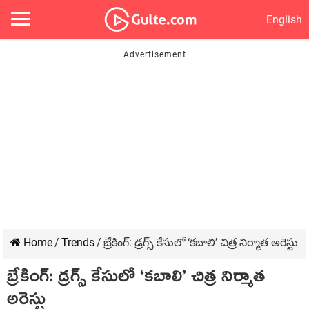
English
Home
/
Trends
/
బ్రేకింగ్: డ్రగ్స్ కేసులో ‘కబాలి’ చిత్ర నిర్మాత అరెస్టు
బ్రేకింగ్: డ్రగ్స్ కేసులో ‘కబాలి’ చిత్ర నిర్మాత
అరెస్టు