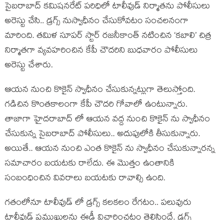
సైబరాబాద్ కమిషనరేట్ పరిధిలో టాలీవుడ్ నిర్మాతను పోలీసులు
అరెస్టు చేసి.. డ్రగ్స్ నుస్వాధీనం చేసుకోవటం సంచలనంగా
మారింది. తమిళ సూపర్ స్టార్ రజనీకాంత్ నటించిన ‘కబాలి’ చిత్ర
నిర్మాతగా వ్యవహరించిన కేపీ చౌదరిని బుధవారం పోలీసులు
అరెస్టు చేశారు.
ఆయన నుంచి కొకైన్ స్వాధీనం చేసుకున్నట్లుగా తెలుస్తోంది.
గడిచిన కొంతకాలంగా కేపీ చౌదరి గోవాలో ఉంటున్నారు.
తాజాగా హైదరాబాద్ లో ఆయన వద్ద నుంచి కొకైన్ ను స్వాధీనం
చేసుకున్న సైబరాబాద్ పోలీసులు.. అదుపులోకి తీసుకున్నారు.
అయితే.. ఆయన నుంచి ఎంత కొకైన్ ను స్వాధీనం చేసుకున్నారన్న
సమాచారం బయటకు రాలేదు. ఈ మొత్తం ఉంతానికి
సంబంధించిన వివరాలు బయటకు రావాల్సి ఉంది.
గతంలోనూ టాలీవుడ్ లో డ్రగ్స్ కలకలం రేగటం.. పలువురు
టాలీవుడ్ ప్రముఖులను ఈడీ విచారించటం తెలిసిందే. డ్రగ్స్