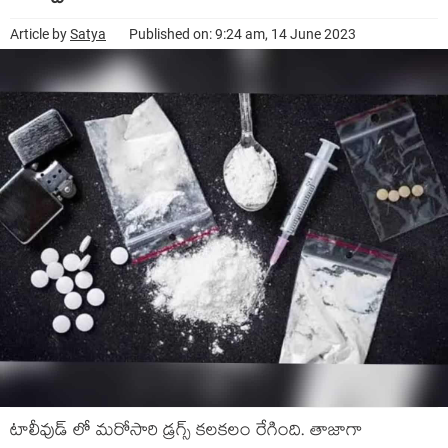
Article by
Satya
Published on: 9:24 am, 14 June 2023
టాలీవుడ్ లో మరోసారి డ్రగ్స్ కలకలం రేగింది. తాజాగా