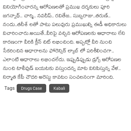
వినియోగించారన్న ఆరోపణలతో ప్రముఖ దర్శకులు పూరి
జగన్నాథ్.. చార్మి.. నవదీప్.. రవితేజ.. సుబ్బరాజు..తరుణ్..
నందు..తనీశ్ లతో పాటు పలువురు ప్రముఖుల్ని ఈడీ అధికారులు
విచారించారు.అయితే..వీరిపై వచ్చిన ఆరోపణలకు ఆధారాలు లేని
కారణంగా వీరికి క్లీన్ చిట్ లభించింది. అప్పట్లో వీరి నుంచి
సేకరించిన ఆధారాలను ఫోరెన్సిక్ ల్యాబ్ లో పరిశీలించగా..
ఎలాంటి ఆధారాలు లభించలేదు. ఇప్పుడిప్పుడు డ్రగ్స్ ఆరోపణల
నుంచి టాలీవుడ్ బయటకు వస్తుందన్న మాట వినిపిస్తున్న వేళ..
నిర్మాత కేపీ చౌదరి అరెస్టు కావటం సంచలనంగా మారింది.
Tags
Drugs Case
Kabali