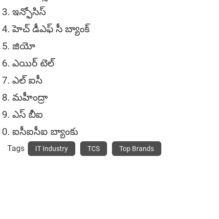
ఇన్ఫోసిస్
హెచ్ డీఎఫ్ సీ బ్యాంక్
జియో
ఎయిర్ టెల్
ఎల్ ఐసీ
మహీంద్రా
ఎస్ బీఐ
ఐసీఐసీఐ బ్యాంకు
Tags
IT Industry
TCS
Top Brands