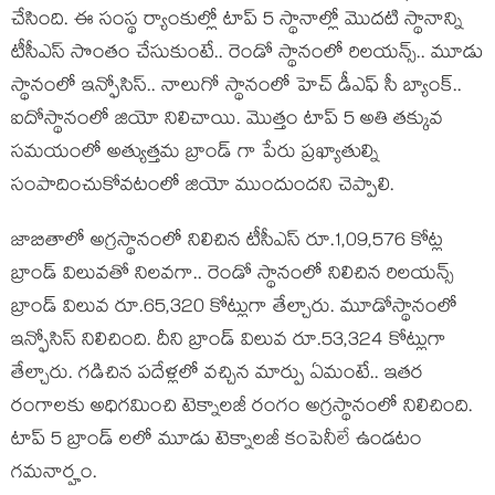
చేసింది. ఈ సంస్థ ర్యాంకుల్లో టాప్ 5 స్థానాల్లో మొదటి స్థానాన్ని
టీసీఎస్ సొంతం చేసుకుంటే.. రెండో స్థానంలో రిలయన్స్.. మూడు
స్థానంలో ఇన్ఫోసిస్.. నాలుగో స్థానంలో హెచ్ డీఎఫ్ సీ బ్యాంక్..
ఐదోస్థానంలో జియో నిలిచాయి. మొత్తం టాప్ 5 అతి తక్కువ
సమయంలో అత్యుత్తమ బ్రాండ్ గా పేరు ప్రఖ్యాతుల్ని
సంపాదించుకోవటంలో జియో ముందుందని చెప్పాలి.
జాబితాలో అగ్రస్థానంలో నిలిచిన టీసీఎస్ రూ.1,09,576 కోట్ల
బ్రాండ్ విలువతో నిలవగా.. రెండో స్థానంలో నిలిచిన రిలయన్స్
బ్రాండ్ విలువ రూ.65,320 కోట్లుగా తేల్చారు. మూడోస్థానంలో
ఇన్ఫోసిస్ నిలిచింది. దీని బ్రాండ్ విలువ రూ.53,324 కోట్లుగా
తేల్చారు. గడిచిన పదేళ్లలో వచ్చిన మార్పు ఏమంటే.. ఇతర
రంగాలకు అధిగమించి టెక్నాలజీ రంగం అగ్రస్థానంలో నిలిచింది.
టాప్ 5 బ్రాండ్ లలో మూడు టెక్నాలజీ కంపెనీలే ఉండటం
గమనార్హం.