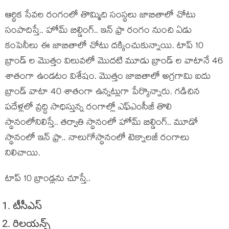
ఆర్థిక సేవల రంగంలో తొమ్మిది సంస్థలు జాబితాలో చోటు
సంపాదిస్తే.. హోమ్ బిల్డింగ్.. ఇన్ ఫ్రా రంగం నుంచి ఏడు
కంపెనీలు ఈ జాబితాలో చోటు దక్కించుకున్నాయి. టాప్ 10
బ్రాండ్ ల మొత్తం విలువలో మొదటి మూడు బ్రాండ్ ల వాటానే 46
శాతంగా ఉండటం విశేషం. మొత్తం జాబితాలో అగ్రగామి ఐదు
బ్రాండ్ వాటా 40 శాతంగా ఉన్నట్లుగా పేర్కొన్నారు. గడిచిన
పదేళ్లలో వ్రద్ధి సాధిస్తున్న రంగాల్లో ఎఫ్ఎంసీజీ తొలి
స్థానంలోనిలిస్తే.. తర్వాతి స్థానంలో హోమ్ బిల్డింగ్.. మూడో
స్థానంలో ఇన్ ఫ్రా.. నాలుగోస్థానంలో టెక్నాలజీ రంగాలు
నిలిచాయి.
టాప్ 10 బ్రాండ్లను చూస్తే..
టీసీఎస్
రిలయన్స్