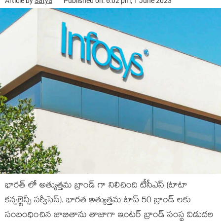
Article by
Satya
Published on: 6:02 pm, 1 June 2023
భారత్ లో అత్యుత్తమ బ్రాండ్ గా నిలిచింది టీసీఎస్ (టాటా
కన్సల్టెన్సీ సర్వీసెస్). భారత అత్యుత్తమ టాప్ 50 బ్రాండ్ లకు
సంబంధించిన జాబితాను తాజాగా ఇంటర్ బ్రాండ్ సంస్థ విడుదల