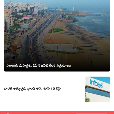
విశాఖ‌కు మ‌హ‌ర్ద‌శ‌.. ఏపీ కేబినెట్ కీల‌క నిర్ణ‌యాలు!
భారత అత్యుత్తమ బ్రాండ్ అదే.. టాప్ 10 లిస్ట్