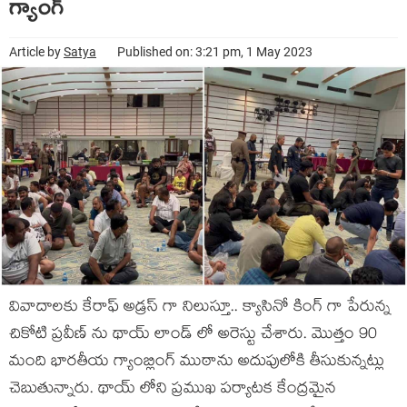
గ్యాంగ్
Article by
Satya
Published on: 3:21 pm, 1 May 2023
వివాదాలకు కేరాఫ్ అడ్రస్ గా నిలుస్తూ.. క్యాసినో కింగ్ గా పేరున్న
చికోటి ప్రవీణ్ ను థాయ్ లాండ్ లో అరెస్టు చేశారు. మొత్తం 90
మంది భారతీయ గ్యాంబ్లింగ్ ముఠాను అదుపులోకి తీసుకున్నట్లు
చెబుతున్నారు. థాయ్ లోని ప్రముఖ పర్యాటక కేంద్రమైన