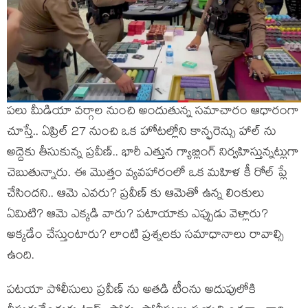
పలు మీడియా వర్గాల నుంచి అందుతున్న సమాచారం ఆధారంగా
చూస్తే.. ఏప్రిల్ 27 నుంచి ఒక హోటల్లోని కాన్ఫరెన్సు హాల్ ను
అద్దెకు తీసుకున్న ప్రవీణ్.. భారీ ఎత్తున గ్యాబ్లింగ్ నిర్వహిస్తున్నట్లుగా
చెబుతున్నారు. ఈ మొత్తం వ్యవహారంలో ఒక మహిళ కీ రోల్ ప్లే
చేసిందని.. ఆమె ఎవరు? ప్రవీణ్ కు ఆమెతో ఉన్న లింకులు
ఏమిటి? ఆమె ఎక్కడి వారు? పటాయాకు ఎప్పుడు వెళ్లారు?
అక్కడేం చేస్తుంటారు? లాంటి ప్రశ్నలకు సమాధానాలు రావాల్సి
ఉంది.
పటయా పోలీసులు ప్రవీణ్ ను అతడి టీంను అదుపులోకి