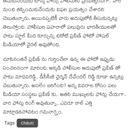
తీసుకునేందుకు టాస్క్ ఫోర్సు పోలీసులు ప్రయత్నించగా.. వారి
నుంచి తప్పించుకునేందుకు విఫల ప్రయత్నం చేశారని
చెబుతున్నారు. అయినప్పటికీ వారు అదుపులోకి తీసుకున్నట్లు
తెలుస్తోంది. పోలీసుల పహరాలో పలువురు భారతీయులతో
పాటు స్టూల్ మీద కూర్చున్న చికోటి ప్రవీణ్ ఫోటో సోషల్
మీడియాలో వైరల్ అవుతోంది.
చూసినంతనే ప్రవీణ్ ను గుర్తించేలా ఉన్న ఈ ఫోటో ఇప్పుడు
సంచలనంగా మారింది. అక్కడి పోలీసుల అదుపులో ప్రవీణ్ తో
పాటు మాధవరెడ్డి.. డీసీసీబీ ఛైర్మన్ దేవేందర్ రెడ్డి కూడా ఉన్నట్లు
చెబుతున్నారు. అసలేం జరిగింది? అన్న వివరాల కోసం పలు
మీడియా సంస్థలు ప్రవీణ్ కు.. అతని ముఖ్యులకు ఫోన్లు చేయగా..
వారి ఫోన్లు రింగ్ అవుతున్నా.. ఎవరూ కాల్ ఎత్తి
మాట్లాడకపోవటం గమనార్హం.
Tags
Chikoti