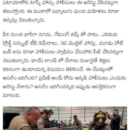
పటాయాలోని టాస్క్ ఫోర్సు పోలీసులు ఈ అరెస్టు చేసినట్లుగా
తెలుస్తోంది. ఈ ముఠాలో పద్నాలుగు మంది మహిళలు కూడా
ఉన్నట్లు చెబుతున్నారు.
వీరి నుంచి భారీగా నగదు.. గేమింగ్ చిప్స్ తో పాటు.. ఎనిమిది
క్లోజ్డ్ సర్క్యుట్ టీవీ కెమేరాలు.. 92 మొబైల్ ఫోన్లు.. మూడు నోట్
బుక్ లను కూడా పోలీసులు స్వాధీనం చేసుకొని సీజ్ చేసినట్లుగా
చెబుతున్నారు. థాయ్ లాండ్ లో నేరాలు రుజువైతే శిక్షలు
కఠినంగా ఉంటాయన్న విషయం తెలిసిందే. ఈ నేపథ్యంలో
అసలేం జరిగింది? ప్రవీణ్ అండ్ కోను అక్కడి పోలీసులు ఎందుకు
అరెస్టు చేశారు? అసలేం జరిగిందన్నది ఇప్పుడు ఆసక్తికరంగా
మారింది.