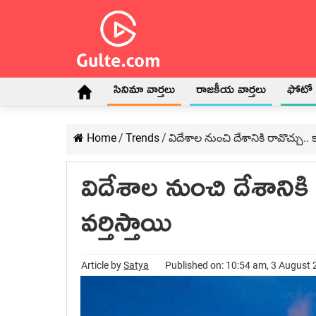
సినిమా వార్తలు
రాజకీయ వార్తలు
ఫోటో గ
Home
/
Trends
/
విదేశాల నుంచి దేశానికి రావొచ్చు..
విదేశాల నుంచి దేశానికి
వర్తిస్తాయి
Article by
Satya
Published on: 10:54 am, 3 August