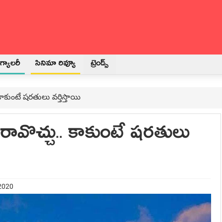
్యాలరీ
సినిమా రివ్యూ
ట్రెండ్స్
 కాకుంటే షరతులు వర్తిస్తాయి
 రావొచ్చు.. కాకుంటే షరతులు
 2020