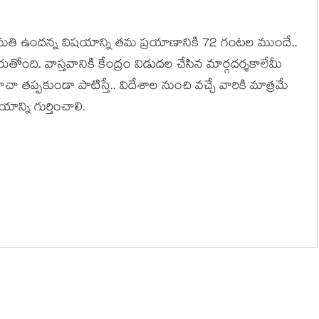
ుమతి ఉందన్న విషయాన్ని తమ ప్రయాణానికి 72 గంటల ముందే..
ుతోంది. వాస్తవానికి కేంద్రం విడుదల చేసిన మార్గదర్శకాలేమీ
ా తప్పకుండా పాటిస్తే.. విదేశాల నుంచి వచ్చే వారికి మాత్రమే
న్ని గుర్తించాలి.