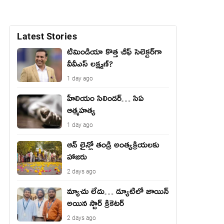
Latest Stories
టీమిండియా కొత్త చీఫ్ సెలెక్టర్‌గా
వీవీఎస్ లక్ష్మణ్?
1 day ago
హీలియం సిలిండర్… సిఏ
ఆత్మహత్య
1 day ago
ఆన్ లైన్లో తండ్రి అంత్యక్రియలకు
హాజరు
2 days ago
మ్యాచు లేదు… డ్యూటీలో జాయిన్
అయిన స్టార్ క్రికెటర్
2 days ago