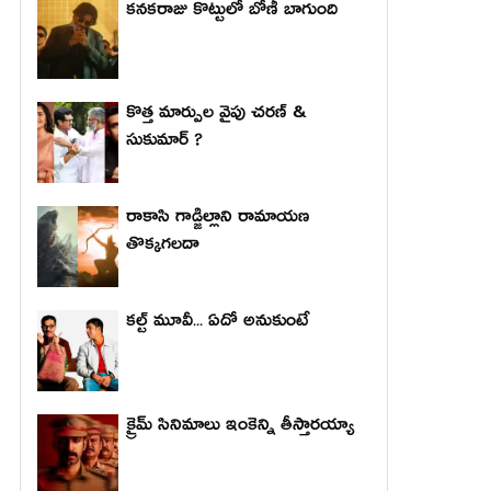
కనకరాజు కొట్టులో బోణీ బాగుంది
కొత్త మార్పుల వైపు చరణ్ &
సుకుమార్ ?
రాకాసి గాడ్జిల్లాని రామాయణ
తొక్కగలదా
కల్ట్ మూవీ... ఏదో అనుకుంటే
క్రైమ్ సినిమాలు ఇంకెన్ని తీస్తారయ్యా