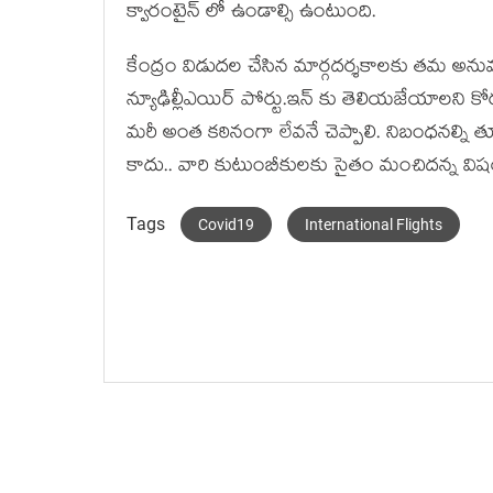
క్వారంటైన్ లో ఉండాల్సి ఉంటుంది.
కేంద్రం విడుదల చేసిన మార్గదర్శకాలకు తమ అన
న్యూఢిల్లీఎయిర్ పోర్టు.ఇన్ కు తెలియజేయాలని కోర
మరీ అంత కఠినంగా లేవనే చెప్పాలి. నిబంధనల్ని తూచ
కాదు.. వారి కుటుంబీకులకు సైతం మంచిదన్న విషయా
Tags
Covid19
International Flights