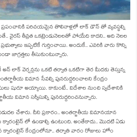
్ ప్రపంచానికి పరిచయమైన తొలినాళ్లలో లాక్ డౌన్ తో వ్యవస్థల్ని
యితే.. వైరస్ తీవ్రత ఒకట్రెండునెలలతో పోయేది కాదని.. అది నెలల
భుత్వాలు ఇప్పటికే గుర్తించాయి. అందుకే.. ఎవరికి వారు కొన్ని
ండా జాగ్రత్తలు తీసుకుంటున్నారు.
ే అన్ లాక్ వెర్షన్లను ఒకటి తర్వాత ఒకటిగా తెర మీదకు తెస్తున్న
ంతర్జాతీయ విమాన సేవల్ని పునరుద్దరించాలని కేంద్రం
వీసులు షురూ అయ్యాయి. కాకుంటే.. విదేశాల నుంచి స్వదేశానికి
తీయ విమాన సర్వీసుల్ని పునరుద్దరించనున్నారు.
గా విడుదల చేశారు. దీని ప్రకారం.. అంతర్జాతీయ విమానయాన
 క్వారంటైన్ లో ఉండాల్సి ఉంటుంది. అంతేకాదు.. మొదటి ఏడు
చిన క్వారంటైన్ కేంద్రంలోనూ.. తర్వాతి వారం రోజులు హోం