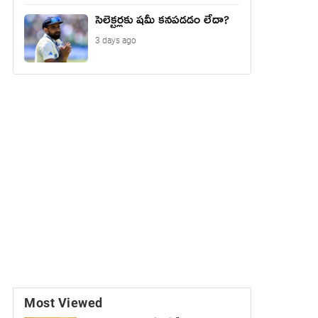
సెలెక్టర్లకు షమీ కనపడడం లేదా?
3 days ago
Most Viewed