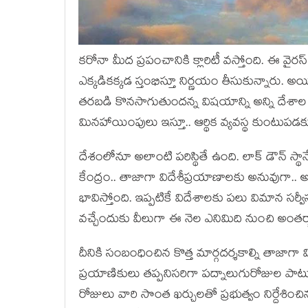
కరోనా మీద ప్రపంచానికి క్లారిటీ వస్తోంది. ఈ వైరస
ఎక్కడికక్కడ స్తంభిస్తూ నిర్ణయం తీసుకున్నారు. అ
తరబడి కొనసాగుతుందన్న విషయాన్ని అన్ని దేశాల ప్ర
మినహాయింపులు ఇస్తూ.. ఆర్థిక వ్యవస్థ కుంటుపడకు
దేశంలోనూ అలాంటి పరిస్థితే ఉంది. లాక్ డౌన్ స్థాన
కేంద్రం.. తాజాగా విదేశీప్రయాణాలకు అనువుగా.. అ
భావిస్తోంది. ఇప్పటికే విదేశాలకు పలు విమాన సర్
వచ్చేందుకు వీలుగా ఈ నెల ఎనిమిది నుంచి అంతర్జా
దీనికి సంబంధించిన కొత్త మార్గదర్శకాల్ని తాజా
ప్రయాణికులు తప్పనిసరిగా పద్నాలుగురోజుల పాటు
రోజులు వారి సొంత ఖర్చులతో ప్రభుత్వం నిర్దేశిం