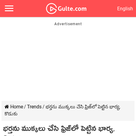
English
Home
/
Trends
/
భ‌ర్త‌ను ముక్క‌లు చేసి ఫ్రిజ్‌లో పెట్టిన భార్య‌,
కొడుకు
భ‌ర్త‌ను ముక్క‌లు చేసి ఫ్రిజ్‌లో పెట్టిన భార్య‌,