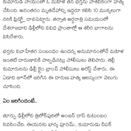
కుమారుడి సాయంతో ఓ మహిళ తన భర్తను పాశవికంగా హత్య
చేసింది. అనంతరం మృతదేహాన్ని ఇద్దరూ కలిసి 10 ముక్కలుగా
నరికి ఫ్రిడ్జ్లో దాచిపెట్టారు. తర్వాత అర్ధరాత్రి సమయంలో
దేశ‌రాజ‌ధాని ఢిల్లీలోని వివిధ ప్రాంతాల్లో ఆ శరీర భాగాలను
విసిరేశారు.
భర్తకు వివాహేతర సంబంధం ఉందన్న అనుమానంతోనే మహిళ
ఇంతటి దారుణానికి పాల్పడినట్లు పోలీసులు తెలిపారు. తల్లీ
కుమారులను ఢిల్లీ క్రైం బ్రాంచ్ పోలీసులు అరెస్ట్ చేశారు. ఈ
ఏడాది జూన్‌లో జరిగిన ఈ దారుణ హత్య ఆలస్యంగా వెలుగు
చూసింది.
ఏం జ‌రిగిందంటే..
తూర్పు ఢిల్లీలోని త్రిలోక్‌పురిలో అంజన్‌ దాస్‌ కుటుంబం
నివసించేది. ఈయనకు భార్య పూనమ్.. కుమారుడు దీపక్