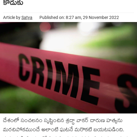
కొడుకు
Article by
Satya
Published on: 8:27 am, 29 November 2022
దేశంలో సంచలనం సృష్టించిన శ్రద్ధా వాకర్‌ దారుణ హత్యను
మరచిపోకముందే అలాంటి ఘటనే మరొకటి బయటపడింది.