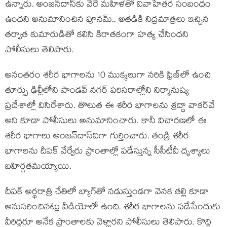
ఉన్నారు. అంజన్‌దాస్‌కు వేరే మహిళతో వివాహేతర సంబంధం
ఉందని అనుమానించిన పూనమ్‌.. అతడికి నిద్రమాత్రలు ఇచ్చిన
తర్వాత కుమారుడితో కలిసి కిరాతకంగా హత్య చేసిందని
పోలీసులు తెలిపారు.
అనంతరం శరీర భాగాలను 10 ముక్కలుగా నరికి ఫ్రిజ్‌లో ఉంచి
తూర్పు ఢిల్లీలోని పాండవ్ నగర్ పరిసరాల్లోని నిర్మానుష్య
ప్రదేశాల్లో విసిరేశారు. తొలుత ఈ శరీర భాగాలను శ్రద్ధా వాకర్‌వే
అని కూడా పోలీసులు అనుమానించారు. కానీ విచారణలో ఈ
శరీర భాగాలు అంజన్‌దాస్‌విగా గుర్తించారు. తండ్రి శరీర
భాగాలను దీపక్‌ వేర్వేరు ప్రాంతాల్లో పడేస్తున్న సీసీటీవీ దృశ్యాలు
బహిర్గతమయ్యాయి.
దీపక్ అర్థరాత్రి చేతిలో బ్యాగ్‌తో నడుస్తుండగా వెనక తల్లి కూడా
అనుసరించినట్లు వీడియోలో ఉంది. శరీర భాగాలను పడేసేందుకు
వీరిద్దరూ అనేక ప్రాంతాలకు వెళ్లారని పోలీసులు తెలిపారు. కొద్ది