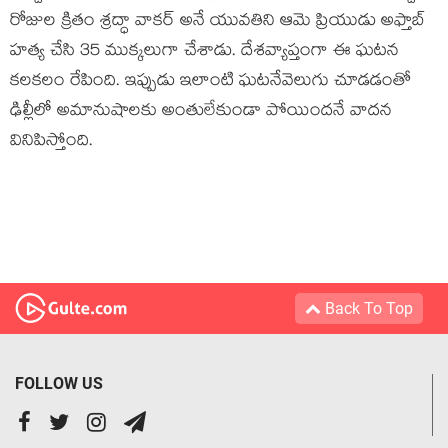
రోజుల క్రితం శ్రద్ధా వాకర్ అనే యువతిని ఆమె ప్రియుడు అఫ్తాబ్
హత్య చేసి 35 ముక్కలుగా చేశాడు. దేశవ్యాప్తంగా ఈ ఘటన
కలకలం రేపింది. ఇప్పుడు ఇలాంటి ఘ‌ట‌నేవెలుగు చూడ‌డంతో
ఢిల్లీలో అమానుషాల‌కు అంతులేకుండా పోయింద‌నే వాద‌న
వినిపిస్తోంది.
Back To Top
FOLLOW US