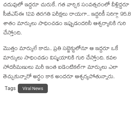
చదువులో ఇద్దరూ చురుకే. గత వార్షిక సంవత్సరంలో వీళ్లిద్దరూ
సీబీఎస్ఈ 12వ తరగతి పరీక్షలు రాయగా.. ఇద్దరికీ సరిగ్గా 95.8
శాతం మార్కులు సాధించడం ఇప్పుడందరినీ ఆశ్చర్యానికి గురి
చేస్తోంది.
మొత్తం మార్కులే కాదు.. ప్రతి సబ్జెక్టులోనూ ఆ ఇద్దరూ ఒకే
మార్కులు సాధించడం విస్మయానికి గురి చేస్తోంది. కవల
సోదరీమణులు మరీ ఇంత ఐడెంటికల్‌గా మార్కులు ఎలా
తెచ్చుకున్నారో అర్థం కాక అందరూ ఆశ్చర్యపోతున్నారు.
Tags
Viral News