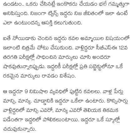
ఉండటం.. ఒకరు చేసినట్లే ఇంకొకరు చేయడం భలే గమ్మత్తుగా
అనిపిస్తుంది. నిజంగా ట్విన్స్ ఇద్దరు నిజ జీవితంలో ఇలా ఉంటే
ఎలా ఉంటుందన్న ఆసక్తి కలుగుతుంది.
ఐతే నోయిడాకు చెందిన ఇద్దరు కవల అమ్మాయిల విషయంలో
ఇలాంటి చిత్రమే చోటు చేసుకుంది. వాళ్లిద్దరూ సీబీఎస్ఈ 12వ
తరగతి పరీక్షల్లో సాధించిన మార్కులు చూసి అందరూ
షాకవుతున్నారిప్పుడు. ఇద్దరికీ పరీక్షల్లో ప్రతి సబ్జెక్టులోనూ ఒకే
రకమైన మార్కులు రావడం విశేషం.
ఆ ఇద్దరూ 9 నిమిషాల వ్యవధిలో పుట్టిన కవలలు. వాళ్ల పేర్లు
మాన్సి, మాన్య. చూడ్డానికి ఇద్దరూ ఒకేలా ఉంటారు. కొన్నిసార్లు
వాళ్లిద్దరిలో మాన్సి ఎవరో, మాన్య ఎవరో తెలియక తికమక
పడేంతగా ఇద్దరిలో పోలికలుంటాయి. ఇద్దరూ ఒకే స్కూల్లో
చదువుకున్నారు.