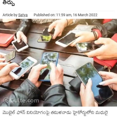
తీర్పు
Article by
Satya
Published on: 11:59 am, 16 March 2022
మొబైల్ ఫోన్ వినియోగంపై తమిళనాడు హైకోర్టులోని మధురై