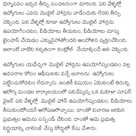
ధర్మాసనం ఇచ్చిన తీర్పు సంచలనంగా మారింది. పని వేళ్ళల్లో
ఉద్యోగులు ఎవరు మొబైల్ ఫోన్లను వాడేందుకు లేదని తీర్పు
చెప్పింది. పని వేళ్ళల్లో కూడా ఉద్యోగులు మొబైల్ ఫోన్లను
ఉపయోగించటం, వీడియోలు తీయటం, వీడియోలు చూస్తు
టైంపాస్ చేయడం ఎక్కువైపోతోందని ఆందోళన వ్యక్తంచేసింది.
ఇలాంటి వాటిని కచ్చితంగా కంట్రోల్ చేయాల్సిందే అని చెప్పింది.
ఉద్యోగులు యధేచ్చగా మొబైల్ ఫోన్లను ఉపయోగిస్తుండటం వల్ల
అవసరాల కోసం ఆఫీసులకు వచ్చే జనాలను ఉద్యోగులు
పట్టించుకోవటం లేదన్నారు. ఇంతకీ విషయం ఏమిటంటే తిరుచ్చి
ఆరోగ్య మండల కార్యాలయంలో పనిచేస్తున్న ఒక మహిళా సూపర్
వైజర్ పని వేళ్ళల్లో మొబైల్ ఫోన్ ఉపయోగిస్తుండటం, వీడియోలు
తీసుకుంటోందనే ఆరోపణలొచ్చాయి. దాంతో విచారణ జరిపిన
ప్రభుత్వం ఆమెను సస్పెండ్ చేసింది. దాంతో ఆమె ప్రభుత్వ
నిర్ణయాన్ని చాలెంజ్ చేస్తు కోర్టులో కేసు వేశారు.