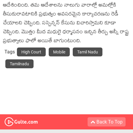
ఆదేశించింది. తమ ఆదేశాలను నాలుగు వారాల్లో అమల్లోకి
తీసుకురావటానికి ప్రభుత్వం అవసరమైన కార్యాచరణను రెడీ
చేయాలని చెప్పింది. సస్పెన్షన్ కేసును విచారిస్తామని కూడా
చెప్పింది. మొత్తం మీద మధురై ధర్మాసనం ఇచ్చిన తీర్పు అన్నీ రాష్ట్ర
ప్రభుత్వాలు ఫాలో అయితే బాగుంటుంది.
Tags
High Court
Mobile
Tamil Nadu
Tamilnadu
Back To Top