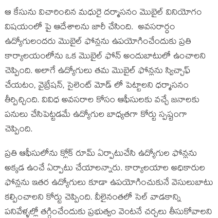
ఆ కేసును విచారించిన మధురై దర్మాసనం మొబైల్ వినియోగం
విషయంలో పై ఆదేశాలను జారీ చేసింది. అవసరార్ధం
ఉద్యోగులందరు మొబైల్ ఫోన్లను ఉపయోగించేందుకు ప్రతి
కార్యాలయంలోను ఒక మొబైల్ ఫోన్ అందుబాటులో ఉంచాలని
చెప్పింది. అలాగే ఉద్యోగులు తమ మొబైల్ ఫోన్లను స్విచ్చాఫ్
చేయటం, వైబ్రేషన్, సైలెంట్ మోడ్ లో పెట్టాలని ధర్మాసనం
తీర్పిచ్చింది. వివిధ అవసరాల కోసం ఆఫీసులకు వచ్చే జనాలకు
పనులు చేసిపెట్టడమే ఉద్యోగుల బాధ్యతగా కోర్టు స్పష్టంగా
చెప్పింది.
ప్రతి ఆఫీసులోను క్లోక్ రూమ్ ఏర్పాటుచేసి ఉద్యోగుల ఫోన్లను
అక్కడ ఉంచే ఏర్పాటు చేయాలన్నారు. కార్యాలయాల అధికారుల
ఫోన్లను ఇతర ఉద్యోగులు కూడా ఉపయోగించుకునే వెసులుబాటు
కల్పించాలని కోర్టు చెప్పింది. వీలైనంతలో సెల్ వాడకాన్ని
పనివేళ్ళల్లో తగ్గించేందుకు ప్రభుత్వం వెంటనే చర్చలు తీసుకోవాలని