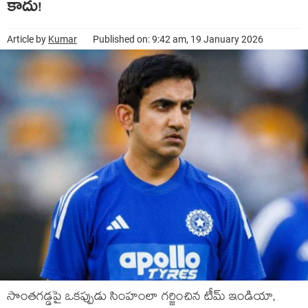
కాదు!
Article by
Kumar
Published on: 9:42 am, 19 January 2026
సొంతగడ్డపై ఒకప్పుడు సింహంలా గర్జించిన టీమ్ ఇండియా,