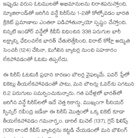
ఇప్పుడు వరుస ఓటములతో అభిమానులను నిరాశపరుస్తోంది.
న్యూజిలాండ్‌తో జరిగిన వన్డే సిరీస్‌ను 1-2తో కోల్పోవడం భారత
క్రికెట్ ప్రమాణాలు ఎంతలా పడిపోతున్నాయో స్పష్టం చేస్తోంది.
నిన్నటి ఇండోర్ వన్డేలో కివీస్ విధించిన 338 పరుగుల భారీ
లక్ష్యాన్ని ఛేదించలేక భారత్ చేతులెత్తేసింది. విరాట్ కోహ్లీ అద్భుత
సెంచరీ (124) చేసినా, మిగిలిన బ్యాటర్ల నుంచి సహకారం
లేకపోవడంతో ఓటమి తప్పలేదు.
ఈ సిరీస్ ఓటమికి ప్రధాన కారణం బౌలర్ల వైఫల్యమే. పవర్ ప్లేలో
వికెట్లు తీయలేకపోవడంతో పాటు, మన బౌలర్లు ఓవర్‌కు సగటున
6.2 పరుగులు సమర్పించుకున్నారు. గత పదేళ్లలో భారత్‌లో
జరిగిన వన్డే సిరీస్‌లలో ఇదే చెత్త రికార్డు. ముఖ్యంగా సీనియర్
స్పిన్నర్ రవీంద్ర జడేజా ఈ సిరీస్ మొత్తంలో ఒక్క వికెట్ కూడా
తీయలేకపోవడం గమనార్హం. డారిల్ మిచెల్ (137), గ్లెన్ ఫిలిప్స్
(106) లాంటి కివీస్ బ్యాటర్లను కట్టడి చేయడంలో మన బౌలింగ్