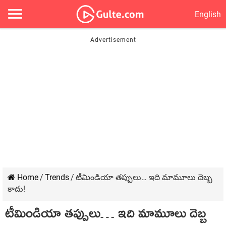
English
Home
/
Trends
/
టీమిండియా తప్పులు… ఇది మామూలు దెబ్బ
కాదు!
టీమిండియా తప్పులు… ఇది మామూలు దెబ్బ