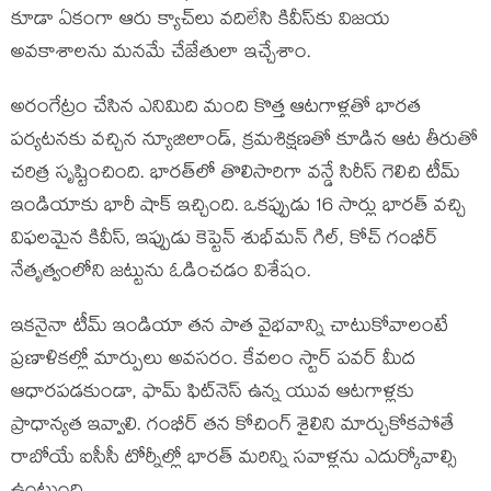
కూడా ఏకంగా ఆరు క్యాచ్‌లు వదిలేసి కివీస్‌కు విజయ
అవకాశాలను మనమే చేజేతులా ఇచ్చేశాం.
అరంగేట్రం చేసిన ఎనిమిది మంది కొత్త ఆటగాళ్లతో భారత
పర్యటనకు వచ్చిన న్యూజిలాండ్, క్రమశిక్షణతో కూడిన ఆట తీరుతో
చరిత్ర సృష్టించింది. భారత్‌లో తొలిసారిగా వన్డే సిరీస్ గెలిచి టీమ్
ఇండియాకు భారీ షాక్ ఇచ్చింది. ఒకప్పుడు 16 సార్లు భారత్ వచ్చి
విఫలమైన కివీస్, ఇప్పుడు కెప్టెన్ శుభ్‌మన్ గిల్, కోచ్ గంభీర్
నేతృత్వంలోని జట్టును ఓడించడం విశేషం.
ఇకనైనా టీమ్ ఇండియా తన పాత వైభవాన్ని చాటుకోవాలంటే
ప్రణాళికల్లో మార్పులు అవసరం. కేవలం స్టార్ పవర్ మీద
ఆధారపడకుండా, ఫామ్ ఫిట్‌నెస్ ఉన్న యువ ఆటగాళ్లకు
ప్రాధాన్యత ఇవ్వాలి. గంభీర్ తన కోచింగ్ శైలిని మార్చుకోకపోతే
రాబోయే ఐసీసీ టోర్నీల్లో భారత్ మరిన్ని సవాళ్లను ఎదుర్కోవాల్సి