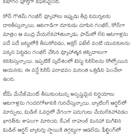
విభాగం పూర్తిగా విఫలమైంది.
కోచ్ గౌతమ్ గంభీర్ వ్యూహాలు ఇప్పుడు తీవ్ర విమర్శలకు
దారితీస్తున్నాయి. ఆటగాడిగా దూకుడు చూపిన గంభీర్, కోచ్‌గా
మాత్రం ఆ ముద్ర వేయలేకపోతున్నాడు. ఫామ్‌లో లేని ఆటగాళ్లను
పదే పదే జట్టులోకి తీసుకోవడం, అక్షర్ పటేల్ వంటి యువకులను
పక్కన పెట్టడం గంభీర్ చేసిన వ్యూహాత్మక తప్పిదాలుగా
కనిపిస్తున్నాయి. ఇప్పటికే స్వదేశంలో టెస్టు సిరీస్‌లను కోల్పోయిన
ఆయనకు, ఈ వన్డే సిరీస్ పరాభవం మరింత ఒత్తిడిని పెంచేలా
ఉంది.
టీమ్ మేనేజ్‌మెంట్ తీసుకుంటున్న అస్పష్టమైన నిర్ణయాలు
ఆటగాళ్లను గందరగోళానికి గురిచేస్తున్నాయి. బ్యాటింగ్ ఆర్డర్‌లో
మార్పులు, మిడిల్ ఓవర్లలో వేగంగా పరుగులు చేయలేకపోవడం
భారత్‌కు శాపంగా మారింది. కేఎల్ రాహుల్ మినహా మిగిలిన
మిడిల్ ఆర్డర్ బ్యాటర్లు స్థాయికి తగ్గట్టుగా ఆడలేదు. ఫీల్డింగ్‌లో