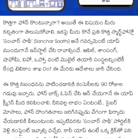
కొత్తగా ఫోన్ కొంటున్నారా? అయితే ఈ విషయం మీరు
కచ్చితంగా తెలుసుకోవాలి. ఇకపై మీరు కొనే ప్రతి కొత్త స్మార్ట్‌ఫోన్లో
‘సంచార్ సాథీ’ (Sanchar Saathi) అనే గవర్నమెంట్ యాప్
ముందుగానే ఇన్‌స్టాల్ చేసి రావాల్సిందే. ఆపిల్, శాంసంగ్,
షావోమీ, వివో, ఒప్పో వంటి మొబైల్ తయారీ సంస్థలన్నింటికీ
కేంద్ర టెలికాం శాఖ DoT ఈ మేరకు ఆదేశాలు జారీ చేసింది.
ఈ కొత్త నిబంధనను పాటించడానికి కంపెనీలకు 90 రోజుల
గడువు ఇచ్చారు. ఫోన్ బాక్స్ ఓపెన్ చేసి ఆన్ చేయగానే ఈ యాప్
స్క్రీన్ మీద కనిపించాలి. దీనివల్ల లాభం ఏంటంటే.. సైబర్
మోసాలు, ఫోన్ దొంగతనాలు జరిగినప్పుడు వేగంగా ఫిర్యాదు
చేయడానికి వీలుంటుంది. ఇప్పటివరకు ‘సంచార్ సాథీ’ పోర్టల్‌కి
వెళ్లి కంప్లైంట్ ఇవ్వాల్సి వచ్చేది. కానీ యాప్ ఉంటే ఒక్క క్లిక్‌తో పని