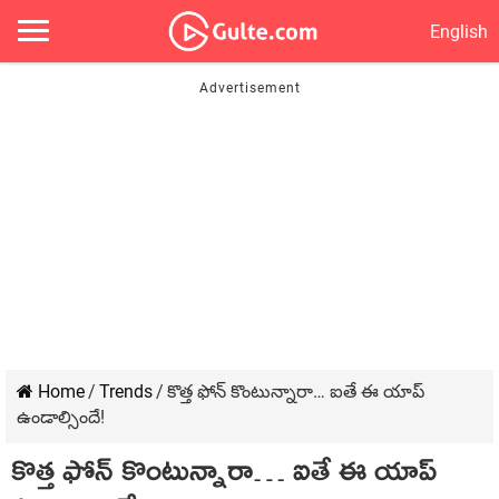
English
Home
/
Trends
/
కొత్త ఫోన్ కొంటున్నారా… ఐతే ఈ యాప్
ఉండాల్సిందే!
కొత్త ఫోన్ కొంటున్నారా… ఐతే ఈ యాప్