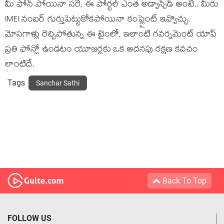
మీ ఫోన్ పోయినా సరే, ఈ పోర్టల్ ఎంత అడ్వాన్స్‌డ్ అంటే.. మీరు
IMEI నంబర్ గుర్తుపెట్టుకోకపోయినా కంప్లైంట్ ఇవ్వొచ్చు.
మోసగాళ్లు రెచ్చిపోతున్న ఈ టైంలో, ఇలాంటి గవర్నమెంట్ యాప్
ప్రతి ఫోన్లో ఉండటం యూజర్లకు ఒక అదనపు రక్షణ కవచం
లాంటిదే.
Tags
Sanchar Sathi
Back To Top
FOLLOW US