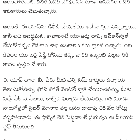
అయిపోతుంది. దీనికి ఓటీపీ వెరిఫికేషన్ కూడా అవసరం లేదని
అధికారులు చెబుతున్నారు.
అయితే, ఈ యాప్‌ను డిలీట్ చేయలేము అనే వార్తలు వస్తున్నాయి.
కానీ అది అబద్ధమని, కావాలంటే యూజర్లు దాన్ని అన్‌ఇన్‌స్టాల్
చేసుకోవచ్చని టెలికాం శాఖ అధికారి ఒకరు క్లారిటీ ఇచ్చారు. ఇది
కేవలం యూజర్ల సేఫ్టీ కోసమే తప్ప, వారిని ఇబ్బంది పెట్టడానికి
కాదని స్పష్టం చేశారు.
ఈ యాప్ ద్వారా మీ పేరు మీద ఎన్ని సిమ్ కార్డులు ఉన్నాయో
తెలుసుకోవచ్చు, ఫోన్ పోతే వెంటనే బ్లాక్ చేయించవచ్చు, మీకు
వచ్చే ఫేక్ మెసేజ్‌లు, కాల్స్‌పై ఫిర్యాదు చేయవచ్చు. గత మూడు,
నాలుగేళ్లలో సైబర్ మోసాల వల్ల జనం దాదాపు 35 వేల కోట్లు
నష్టపోయారు. ఈ ఫ్రాడ్స్‌కి చెక్ పెట్టడానికే ప్రభుత్వం ఈ సీరియస్
స్టెప్ తీసుకుంది.