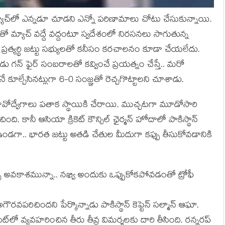
మ్యాచ్‌లో ఎన్నడూ చూడని ఎన్నో పరిణామాలు చోటు చేసుకున్నాయి.
ో మ్యాచ్ వద్దే వద్దంటూ స్వదేశంలో నిరసనలు సాగుతున్న
త్యర్థి జట్టు సభ్యులతో కనీసం కరచాలనం కూడా చేయలేదు.
డు గన్ ఫైర్ సంబరాలతో కవ్వించే ప్రయత్నం చేస్తే.. మరో
ూల్చేసినట్లుగా 6-0 సంజ్ఞతో రెచ్చగొట్టాలని చూశాడు.
వోద్వేగాలు పతాక స్థాయికి చేరాయి. ముచ్చటగా మూడోసారి
ి. కానీ ఆసియా క్రికెట్ కౌన్సిల్ ఛైర్మన్ హోదాలో పాకిస్థాన్
్సి ఉండగా.. భారత జట్టు అతడి చేతుల మీదుగా కప్పు తీసుకోవడానికి
 అవకాశమున్నా.. నఖ్వి అందుకు ఒప్పుకోకపోవడంతో ట్రోఫీ
ౌరవపరిచిందని పేర్కొన్నాడు పాకిస్థాన్ కెప్టెన్ సల్మాన్ ఆఘా.
ీట్‌లో వ్యవహరించిన తీరు తీవ్ర విమర్శలకు దారి తీసింది. రన్నరప్