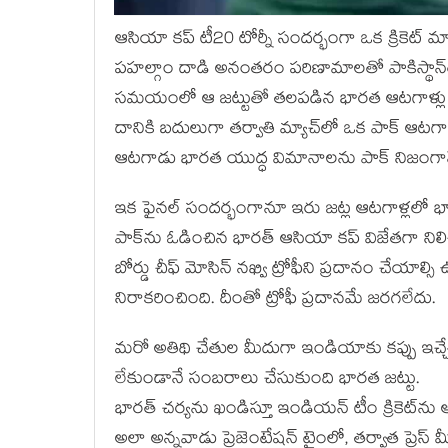
ఆసియా కప్ టీ20 టోర్నీ సందర్భంగా ఒక క్రికెట్ 
పహల్గాం దాడి అనంతరం పరిణామాలతో పాకిస్థాన్‌త
సమయంలో ఆ జట్టుతో తలపడిన భారత ఆటగాళ్లు ప్ర
దానికి బదులుగా తర్వాతి మ్యాచ్‌లో ఒక పాక్ ఆటగా
ఆటగాడు భారత యుద్ధ విమానాలను పాక్ నిజంగానే క
ఇక ఫైనల్ సందర్భంగానూ ఇరు జట్ల ఆటగాళ్లలో భా
పాక్‌ను ఓడించిన భారత్ ఆసియా కప్ విజేతగా నిలిచింద
బోర్డు చీఫ్ మోసిన్ నఖ్వి ట్రోఫీని ప్రదానం చేయాల
నిరాకరించింది. దీంతో ట్రోఫీ ప్రదానమే జరగలేదు.
మరో అతిథి చేతుల మీదుగా ఇండియాకు కప్పు ఇచ్చే
లేకుండానే సంబరాలు చేసుకుంది భారత జట్టు.
భారత్ చర్యను ఖండిస్తూ ఇండియన్ టీం క్రికెట్‌ను అగ
అలా అన్నవాడు ప్రెజెంటేషన్ టైంలో, తర్వాత ప్రెస్ మ