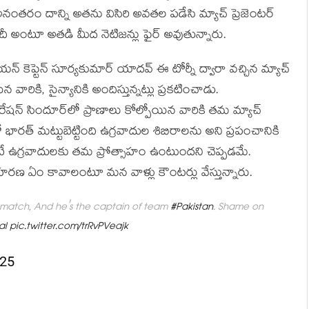
ంతరం దాన్ని అతను విసిరి అవతల పడేసి మ్యాచ్ ప్రెజెంటర్
 ఇదీ అంటూ అతడి మీద నెటిజన్లు ఫైర్ అవుతున్నారు.
న్ కెప్టెన్ సూర్యకుమార్ యాదవ్ ఈ టోర్నీ ద్వారా వచ్చిన మ్యాచ్
 వారికి, సైన్యానికి అందిస్తున్నట్లు ప్రకటించాడు.
న ఆపరేషన్ సిందూర్‌లో ప్రాణాలు కోల్పోయిన వారికి తమ మ్యాచ్
భారత్ మట్టుబెట్టింది ఉగ్రవాదుల శిబిరాలను అని ప్రపంచానికి
టే ఉగ్రవాదులకు తమ ప్రోత్సాహం ఉంటుందని చెప్పడమే.
 ఉదాహరణ ఏం కావాలంటూ మన వాళ్లు కౌంటర్లు వేస్తున్నారు.
 match, And he's the captain of team
#Pakistan
. Shame on
al
pic.twitter.com/trRvPVeajk
025