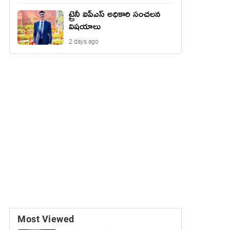
ట్రైనీ ఐపీఎస్ అధికారి సంచలన
విషయాలు
2 days ago
Most Viewed