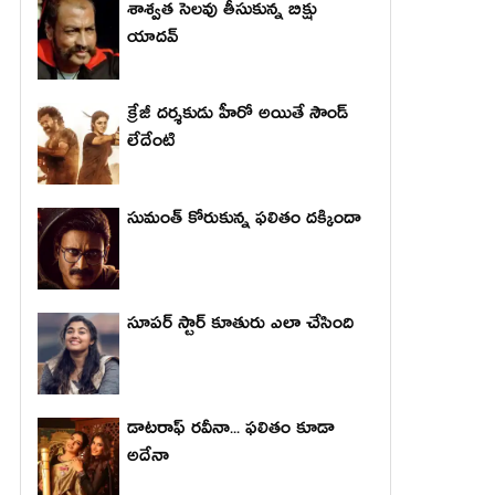
శాశ్వత సెలవు తీసుకున్న బిక్షు
యాదవ్
క్రేజీ దర్శకుడు హీరో అయితే సౌండ్
లేదేంటి
సుమంత్ కోరుకున్న ఫలితం దక్కిందా
సూపర్ స్టార్ కూతురు ఎలా చేసింది
డాటరాఫ్ రవీనా... ఫలితం కూడా
అదేనా