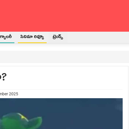
్యాలరీ
సినిమా రివ్యూ
ట్రెండ్స్
ా?
ember 2025