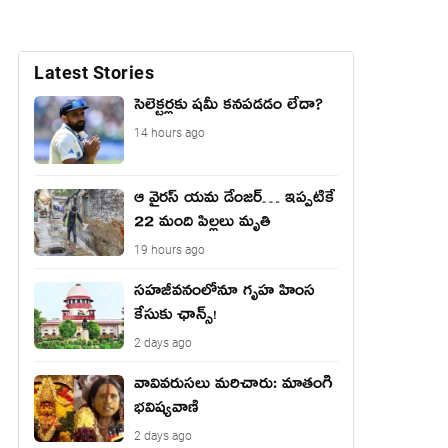
Latest Stories
సెలెక్టర్లకు షమీ కనపడడం లేదా?
14 hours ago
ఆ వైరస్ యమ డేంజర్… ఇప్పటికే
22 మంది పిల్లలు మృతి
19 hours ago
సహజీవనంలోనూ గృహ హింస
కేసుకు ఛాన్స్!
2 days ago
వావివ‌రుస‌లు మ‌రిచారు: మాతంగి
భవిష్యవాణి
2 days ago