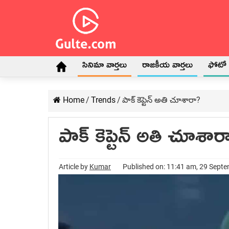
సినిమా వార్తలు
రాజకీయ వార్తలు
ఫోటో గ
Home
/
Trends
/
పాక్ కెప్టెన్ అతి చూశారా?
పాక్ కెప్టెన్ అతి చూశార
Article by
Kumar
Published on: 11:41 am, 29 Sept