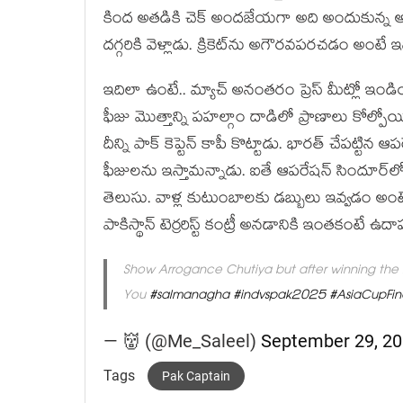
కింద అతడికి చెక్ అందజేయగా అది అందుకున్న అన
దగ్గరికి వెళ్లాడు. క్రికెట్‌ను అగౌరవపరచడం అంటే
ఇదిలా ఉంటే.. మ్యాచ్ అనంతరం ప్రెస్ మీట్లో ఇండియ
ఫీజు మొత్తాన్ని పహల్గాం దాడిలో ప్రాణాలు కోల్పోయిన
దీన్ని పాక్ కెప్టెన్ కాపీ కొట్టాడు. భారత్ చేపట్టి
ఫీజులను ఇస్తామన్నాడు. ఐతే ఆపరేషన్ సిందూర్‌లో 
తెలుసు. వాళ్ల కుటుంబాలకు డబ్బులు ఇవ్వడం అం
పాకిస్థాన్ టెర్రరిస్ట్ కంట్రీ అనడానికి ఇంతకంటే
Show Arrogance Chutiya but after winning the
You
#salmanagha
#indvspak2025
#AsiaCupFin
— 👹 (@Me_Saleel)
September 29, 2
Tags
Pak Captain