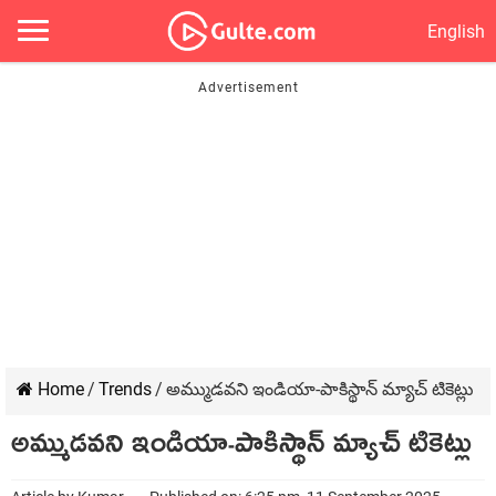
English
Home
/
Trends
/
అమ్ముడవని ఇండియా-పాకిస్థాన్ మ్యాచ్ టికెట్లు
అమ్ముడవని ఇండియా-పాకిస్థాన్ మ్యాచ్ టికెట్లు