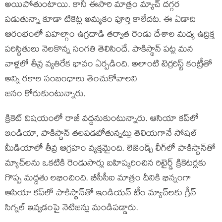
అయిపోతుంటాయి. కానీ ఈసారి మాత్రం మ్యాచ్ దగ్గర
పడుతున్నా కూడా టికెట్ల అమ్మకం పూర్తి కాలేదట. ఈ ఏడాది
ఆరంభంలో పహల్గాం ఉగ్రదాడి తర్వాత రెండు దేశాల మధ్య ఉద్రిక్త
పరిస్థితులు నెలకొన్న సంగతి తెలిసిందే. పాకిస్థాన్ పట్ల మన
వాళ్లలో తీవ్ర వ్యతిరేక భావం ఏర్పడింది. అలాంటి టెర్రరిస్ట్ కంట్రీతో
అన్ని రకాల సంబంధాలు తెంచుకోవాలని
జనం కోరుకుంటున్నారు.
క్రికెట్ విషయంలో రాజీ వద్దనుకుంటున్నారు. ఆసియా కప్‌లో
ఇండియా, పాకిస్థాన్ తలపడబోతున్నట్లు తెలియగానే సోషల్
మీడియాలో తీవ్ర ఆగ్రహం వ్యక్తమైంది. లెజెండ్స్ లీగ్‌లో పాకిస్థాన్‌తో
మ్యాచ్‌లను ఒకటికి రెండుసార్లు బహిష్కరించిన రిటైర్డ్ క్రికెటర్లకు
గొప్ప మద్దతు లభించింది. బీసీసీఐ మాత్రం దీనికి భిన్నంగా
ఆసియా కప్‌లో పాకిస్థాన్‌తో ఇండియన్ టీం మ్యాచ్‌లకు గ్రీన్
సిగ్నల్ ఇవ్వడంపై నెటిజన్లు మండిపడ్డారు.