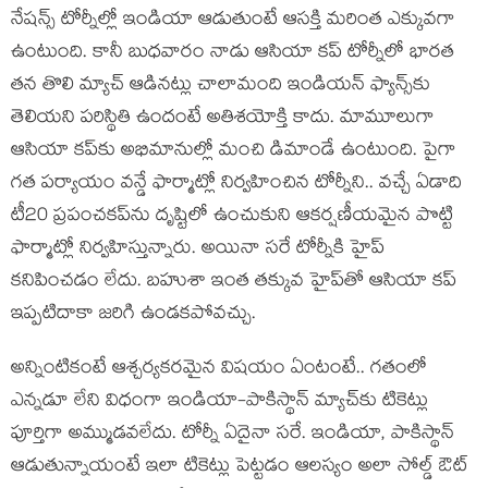
నేషన్స్ టోర్నీల్లో ఇండియా ఆడుతుంటే ఆసక్తి మరింత ఎక్కువగా
ఉంటుంది. కానీ బుధవారం నాడు ఆసియా కప్ టోర్నీలో భారత
తన తొలి మ్యాచ్ ఆడినట్లు చాలామంది ఇండియన్ ఫ్యాన్స్‌కు
తెలియని పరిస్థితి ఉందంటే అతిశయోక్తి కాదు. మామూలుగా
ఆసియా కప్‌కు అభిమానుల్లో మంచి డిమాండే ఉంటుంది. పైగా
గత పర్యాయం వన్డే ఫార్మాట్లో నిర్వహించిన టోర్నీని.. వచ్చే ఏడాది
టీ20 ప్రపంచకప్‌ను దృష్టిలో ఉంచుకుని ఆకర్షణీయమైన పొట్టి
ఫార్మాట్లో నిర్వహిస్తున్నారు. అయినా సరే టోర్నీకి హైప్
కనిపించడం లేదు. బహుశా ఇంత తక్కువ హైప్‌తో ఆసియా కప్
ఇప్పటిదాకా జరిగి ఉండకపోవచ్చు.
అన్నింటికంటే ఆశ్చర్యకరమైన విషయం ఏంటంటే.. గతంలో
ఎన్నడూ లేని విధంగా ఇండియా-పాకిస్థాన్ మ్యాచ్‌కు టికెట్లు
పూర్తిగా అమ్ముడవలేదు. టోర్నీ ఏదైనా సరే. ఇండియా, పాకిస్థాన్
ఆడుతున్నాయంటే ఇలా టికెట్లు పెట్టడం ఆలస్యం అలా సోల్డ్ ఔట్