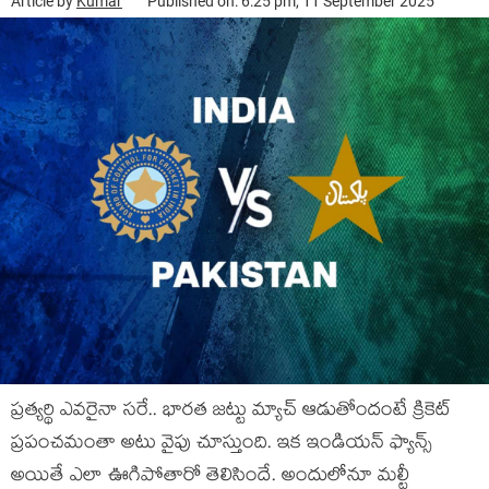
Article by
Kumar
Published on: 6:25 pm, 11 September 2025
ప్రత్యర్థి ఎవరైనా సరే.. భారత జట్టు మ్యాచ్ ఆడుతోందంటే క్రికెట్
ప్రపంచమంతా అటు వైపు చూస్తుంది. ఇక ఇండియన్ ఫ్యాన్స్
అయితే ఎలా ఊగిపోతారో తెలిసిందే. అందులోనూ మల్టీ