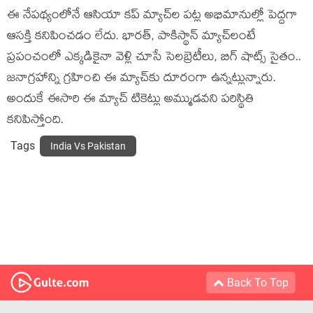
ఈ నేపథ్యంలోనే ఆసియా కప్ మ్యాచ్‌‌ల పట్ల అభిమానుల్లో పెద్దగా
ఆసక్తి కనిపించడం లేదు. భారత్, పాకిస్థాన్‌ మ్యాచ్‌లంటే
ప్రపంచంలో ఎక్కడికైనా వెళ్లి చూసే సెలబ్రెటీలు, బిగ్ షాట్స్ సైతం..
జనాగ్రహాన్ని గ్రహించి ఈ మ్యాచ్‌కు దూరంగా ఉన్నట్లున్నారు.
అందుకే ఈసారి ఈ మ్యాచ్ టికెట్లు అమ్ముడవని పరిస్థితి
కనిపిస్తోంది.
Tags
India Vs Pakistan
Back To Top