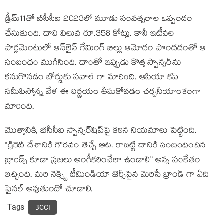
డ్రీమ్‌11తో బీసీసీఐ 2023లో మూడు సంవత్సరాల ఒప్పందం
చేసుకుంది. దాని విలువ రూ.358 కోట్లు. కానీ ఇటీవల
పార్లమెంటులో ఆన్‌లైన్ గేమింగ్ బిల్లు ఆమోదం పొందడంతో ఆ
సంబంధం ముగిసింది. దాంతో ఇప్పుడు కొత్త స్పాన్సర్‌ను
కనుగొనడం బోర్డుకు సవాల్ గా మారింది. ఆసియా కప్
సమీపిస్తోన్న వేళ ఈ నిర్ణయం తీసుకోవడం చర్చనీయాంశంగా
మారింది.
మొత్తానికి, బీసీసీఐ స్పాన్సర్‌షిప్‌పై కఠిన నియమాలు పెట్టింది.
“క్రికెట్ దేశానికి గౌరవం తెచ్చే ఆట. కాబట్టి దానికి సంబంధించిన
బ్రాండ్స్ కూడా ప్రజలు అంగీకరించేలా ఉండాలి” అన్న సంకేతం
ఇచ్చింది. మరి నెక్స్ట్ టీమిండియా జెర్సీపైన మెరిసే బ్రాండ్ గా ఏది
ఫైనల్ అవుతుందో చూడాలి.
Tags
BCCI