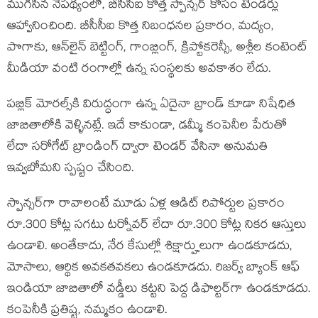
ముగిసిన నేపథ్యంలో, బీసీసీఐ కొత్త స్పాన్సర్ కోసం టెండర్లు
ఆహ్వానించింది. బీసీసీఐ కొత్త నిబంధనల ప్రకారం, మద్యం,
పొగాకు, ఆన్‌లైన్ బెట్టింగ్, గాంబ్లింగ్, క్రిప్టోకరెన్సీ, అశ్లీల కంటెంట్
మీడియా వంటి రంగాల్లో ఉన్న సంస్థలకు అవకాశం లేదు.
పబ్లిక్ మోరల్స్‌కి విరుద్ధంగా ఉన్న ఏదైనా బ్రాండ్‌ కూడా నిషేధిత
జాబితాలోకి వెళ్ళినట్లే. ఇదే కాకుండా, డమ్మీ కంపెనీల పేరుతో
లేదా సరోగేట్ బ్రాండింగ్‌ ద్వారా టెండర్ వేసినా అనుమతి
ఇవ్వబోమని స్పష్టం చేసింది.
స్పాన్సర్‌గా రావాలంటే మూడు ఏళ్ల ఆడిట్ రిపోర్టుల ప్రకారం
రూ.300 కోట్ల సగటు టర్నోవర్ లేదా రూ.300 కోట్ల నికర ఆస్తులు
ఉండాలి. అంతేకాదు, నేర కేసుల్లో శిక్షార్హులుగా ఉండకూడదు,
మోసాలు, ఆర్థిక అవకతవకలు ఉండకూడదు. రిజర్వ్ బ్యాంక్ ఆఫ్
ఇండియా జాబితాలో వడ్డీలు కట్టని పెద్ద డిఫాల్టర్‌గా ఉండకూడదు.
కంపెనీకి ప్రతిష్ట, నమ్మకం ఉండాలి.