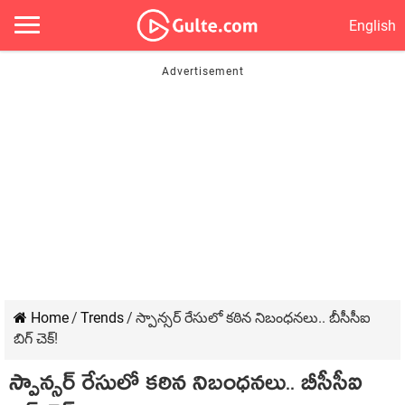
English
Home
/
Trends
/
స్పాన్సర్ రేసులో కఠిన నిబంధనలు.. బీసీసీఐ
బిగ్ చెక్!
స్పాన్సర్ రేసులో కఠిన నిబంధనలు.. బీసీసీఐ