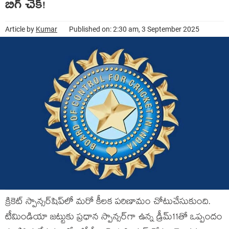
బిగ్ చెక్!
Article by
Kumar
Published on: 2:30 am, 3 September 2025
క్రికెట్ స్పాన్సర్‌షిప్‌లో మరో కీలక పరిణామం చోటుచేసుకుంది.
టీమిండియా జట్టుకు ప్రధాన స్పాన్సర్‌గా ఉన్న డ్రీమ్‌11తో ఒప్పందం