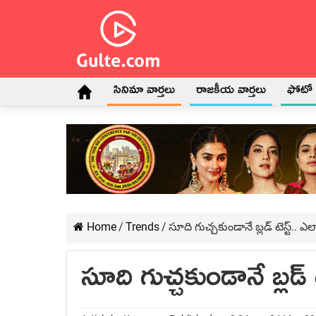
సినిమా వార్తలు
రాజకీయ వార్తలు
ఫోటో గ
Home
/
Trends
/
సూది గుచ్చకుండానే బ్లడ్ టెస్ట్..
సూది గుచ్చకుండానే బ్లడ్