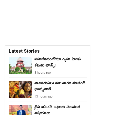
Latest Stories
సహజీవనంలోనూ గృహ హింస
కేసుకు ఛాన్స్!
8 hours ago
వావివ‌రుస‌లు మ‌రిచారు: మాతంగి
భవిష్యవాణి
13 hours ago
ట్రైనీ ఐపీఎస్ అధికారి సంచలన
విషయాలు