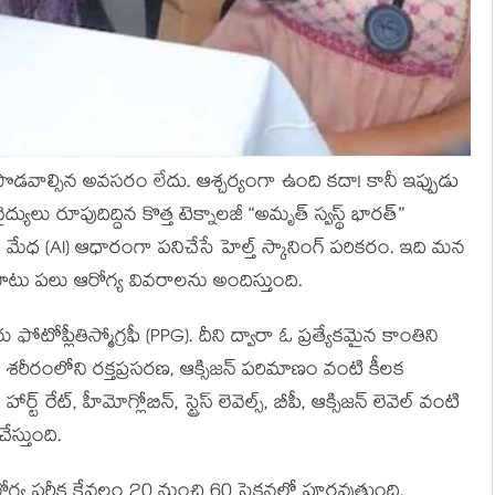
 పొడవాల్సిన అవసరం లేదు. ఆశ్చర్యంగా ఉంది కదా! కానీ ఇప్పుడు
యులు రూపుదిద్దిన కొత్త టెక్నాలజీ “అమృత్ స్వస్థ్ భారత్”
ిమ మేధ (AI) ఆధారంగా పనిచేసే హెల్త్ స్కానింగ్ పరికరం. ఇది మన
ట్ తో పాటు పలు ఆరోగ్య వివరాలను అందిస్తుంది.
ోటోప్లీతిస్మోగ్రఫీ (PPG). దీని ద్వారా ఓ ప్రత్యేకమైన కాంతిని
రీరంలోని రక్తప్రసరణ, ఆక్సిజన్ పరిమాణం వంటి కీలక
్ రేట్, హీమోగ్లోబిన్, స్ట్రెస్ లెవెల్స్, బీపీ, ఆక్సిజన్ లెవెల్ వంటి
స్తుంది.
ఆరోగ్య పరీక్ష కేవలం 20 నుంచి 60 సెకన్లలో పూర్తవుతుంది.