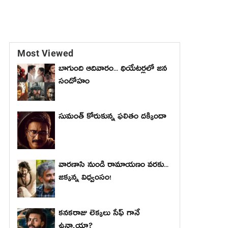
Most Viewed
బాగుంది ఆదివారం... థియేటర్లలో జన
సందోహం
సుమంత్ కోరుకున్న ఫలితం దక్కిందా
వారణాసి నుండి రామాయణం వరకు...
జక్కన్న విధ్వంసం!
కనకరాజు లెక్కలు సేఫ్ గానే
ఉన్నాయా?