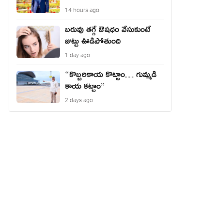
14 hours ago
బరువు తగ్గే ఔషధం వేసుకుంటే
జుట్టు ఊడిపోతుంది
1 day ago
“కొబ్బరికాయ కొట్టాం… గుమ్మడి
కాయ కట్టాం”
2 days ago