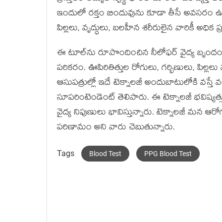
ఇందులో రక్తం బిందువును కూడా తీసే అవసరం ఉండ
పిల్లలు, వృద్ధులు, బలహీన శరీరులైన వారికీ అధ
ఈ టూల్‌ను రూపొందించిన నీలోఫర్ వైద్య బృందం 
పరికరం. ఊపిరితిత్తుల రోగులు, గర్భిణులు, పిల్లల
ఆసుపత్రుల్లో ఇదే టెక్నాలజీ అందుబాటులోకి వస్త
సూపరింటెండెంట్ తెలిపారు. ఈ టెక్నాలజీ భవిష్యత్
వైద్య నిపుణులు భావిస్తున్నారు. టెక్నాలజీ మన 
పరిణామం అని వారు చెబుతున్నారు.
Tags
Blood Test
PPG Blood Test