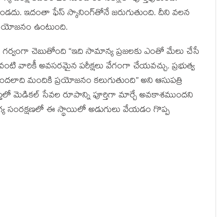
దు. ఇదంతా ఫేస్ స్కానింగ్‌తోనే జరుగుతుంది. దీని వలన
ిక ప్రయోజనం ఉంటుంది.
గర్వంగా చెబుతోంది “ఇది సామాన్య ప్రజలకు ఎంతో మేలు చేసే
ు వంటి వారికీ అవసరమైన పరీక్షలు వేగంగా చేయవచ్చు. ప్రభుత్వ
ే వందలాది మందికి ప్రయోజనం కలుగుతుంది” అని ఆసుపత్రి
తులో మెడికల్ సేవల రూపాన్ని పూర్తిగా మార్చే అవకాశముందని
ఆరోగ్య సంరక్షణలో ఈ స్థాయిలో అడుగులు వేయడం గొప్ప