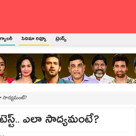
్యాలరీ
సినిమా రివ్యూ
ట్రెండ్స్
 ఎలా సాద్యమంటే?
 టెస్ట్.. ఎలా సాద్యమంటే?