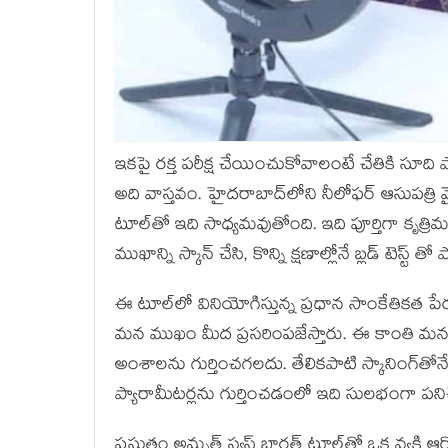
ఇకపై రక్త పరీక్ష చేయించుకోవాలంటే చేతికి సూది
అది వాస్తవం. హైదరాబాద్‌లోని నీలోఫర్ ఆసుపత్రి వైద్
టూల్‌తో ఇది సాధ్యమవుతోంది. ఇది పూర్తిగా కృత్ర
ముఖాన్ని స్కాన్ చేసి, కొన్ని క్షణాల్లోనే బ్లడ్ టెస్
ఈ టూల్‌లో వినియోగిస్తున్న ప్రధాన సాంకేతికత పేరు ఫ
మన ముఖం మీద ప్రసరింపజేస్తారు. ఈ కాంతి మన శ
అంశాలను గుర్తించగలదు. తేలికపాటి స్కానింగ్‌తోనే హార్ట
ప్యారామీటర్లను గుర్తించడంలో ఇది సులభంగా పనిచే
ప్రస్తుతం అమృత్ స్వస్థ్ భారత్ టూల్‌తో ఒక వ్యక్తి 