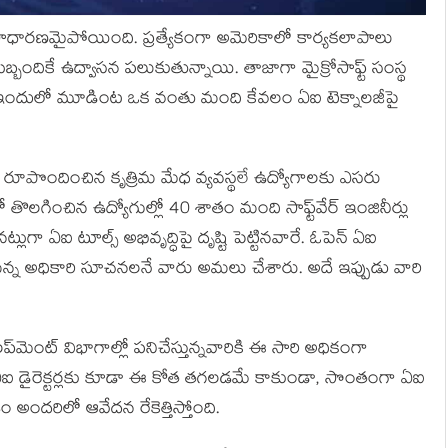
సాధారణమైపోయింది. ప్రత్యేకంగా అమెరికాలో కార్యకలాపాలు
సిబ్బందికే ఉద్వాసన పలుకుతున్నాయి. తాజాగా మైక్రోసాఫ్ట్ సంస్థ
. ఇందులో మూడింట ఒక వంతు మంది కేవలం ఏఐ టెక్నాలజీపై
ం రూపొందించిన కృత్రిమ మేధ వ్యవస్థలే ఉద్యోగాలకు ఎసరు
తొలగించిన ఉద్యోగుల్లో 40 శాతం మంది సాఫ్ట్‌వేర్ ఇంజినీర్లు
ుగా ఏఐ టూల్స్ అభివృద్ధిపై దృష్టి పెట్టినవారే. ఓపెన్ ఏఐ
న్న అధికారి సూచనలనే వారు అమలు చేశారు. అదే ఇప్పుడు వారి
డెవలప్‌మెంట్ విభాగాల్లో పనిచేస్తున్నవారికి ఈ సారి అధికంగా
ేస్తున్న ఏఐ డైరెక్టర్లకు కూడా ఈ కోత తగలడమే కాకుండా, సొంతంగా ఏఐ
ం అందరిలో ఆవేదన రేకెత్తిస్తోంది.