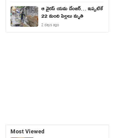
ఆ వైరస్ యమ డేంజర్… ఇప్పటికే
22 మంది పిల్లలు మృతి
2 days ago
Most Viewed