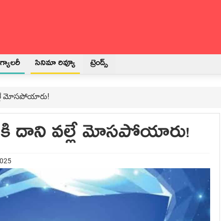
్యాలరీ
సినిమా రివ్యూ
ట్రెండ్స్
 వల్లే మోసపోయారు!
వరికి దాని వల్లే మోసపోయారు!
2025