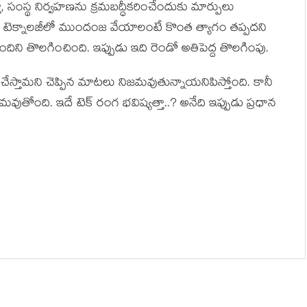
్తూ, సంస్థ నిర్వహణను క్రమబద్ధీకరించేందుకు మార్పులు
టెక్నాలజీలో ముందంజ వేయాలంటే కొంత త్యాగం తప్పదని
ిని తొలగించింది. ఇప్పుడు ఇది రెండో అతిపెద్ద తొలగింపు.
చేస్తామని చెప్పిన మాటలు నిజమవుతున్నాయనిపిస్తోంది. కానీ
ుతోంది. ఇదే టెక్ రంగ భవిష్యత్తా..? అనేది ఇప్పుడు ప్రధాన