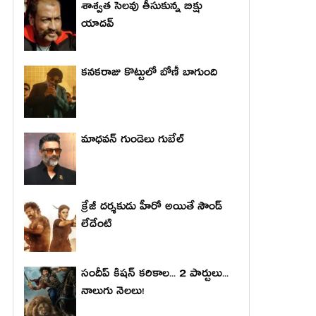
శాశ్వత సెలవు తీసుకున్న బిక్షు
యాదవ్
కనకరాజు కొట్టులో బోణీ బాగుంది
మాధ‌వ‌న్ గుండెలు గుబేల్‌
క్రేజీ దర్శకుడు హీరో అయితే సౌండ్
లేదేంటి
సందీప్ కిషన్ కరికాల... 2 పార్టులు...
నాలుగు నెలలు!