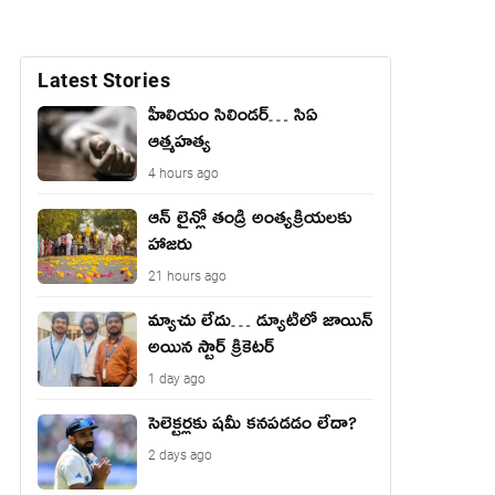
Latest Stories
హీలియం సిలిండర్… సిఏ
ఆత్మహత్య
4 hours ago
ఆన్ లైన్లో తండ్రి అంత్యక్రియలకు
హాజరు
21 hours ago
మ్యాచు లేదు… డ్యూటీలో జాయిన్
అయిన స్టార్ క్రికెటర్
1 day ago
సెలెక్టర్లకు షమీ కనపడడం లేదా?
2 days ago