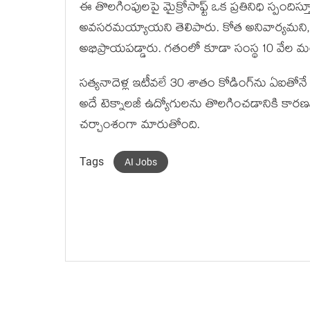
ఈ తొలగింపులపై మైక్రోసాఫ్ట్ ఒక ప్రతినిధి స్పందిస
అవసరమయ్యాయని తెలిపారు. కోత అనివార్యమని, 
అభిప్రాయపడ్డారు. గతంలో కూడా సంస్థ 10 వేల మంద
సత్యనాదెళ్ల ఇటీవలే 30 శాతం కోడింగ్‌ను ఏఐతోనే 
అదే టెక్నాలజీ ఉద్యోగులను తొలగించడానికి కారణమవ
చర్చాంశంగా మారుతోంది.
Tags
AI Jobs