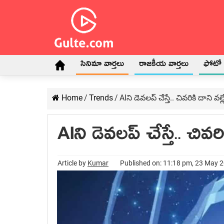
సినిమా వార్తలు
రాజకీయ వార్తలు
ఫోటో గ
Home
/
Trends
/
AIని డెవలప్ చేస్తే.. చివరికి దాని
AIని డెవలప్ చేస్తే.. చి
Article by
Kumar
Published on: 11:18 pm, 23 May 