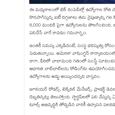
ఈ మధ్యకాలంలో టెక్ కంపెనీల్లో ఉద్యోగాల కోత 
కొనసాగిస్తున్న ఐటీ దిగ్గజాలు తమ నైపుణ్యాన్ని గల 
6,000 మందికి పైగా ఉద్యోగులను తొలగించింది
పనిచేసే వారే కావడం గమనార్హం.
ఇంతకీ సమస్య ఎక్కడిదంటే, సంస్థ భవిష్యత్తు కోస
పెడుతున్నాయి. అమెరికా వాషింగ్టన్ కార్యాలయంలో 
కాగా, వీరిలో చాలామంది గతంలో సంస్థే సూచించినట్ల
ఆధారిత చాట్‌బాట్‌లను కోడింగ్‌కు ఉపయోగించమ
ఉద్యోగాలకు అడ్డు అయ్యిందన్నది వాస్తవం.
జూనియర్ కోడర్స్‌, టెక్నికల్ మేనేజర్స్‌, ప్రొడక్ట్‌ 
దెబ్బతిన్నట్లు తెలుస్తోంది. స్టార్టప్‌లలో పని చ
టూల్స్ అభివృద్ధికి తోడ్పడిన వారికీ ఉద్వాసన పలకడ