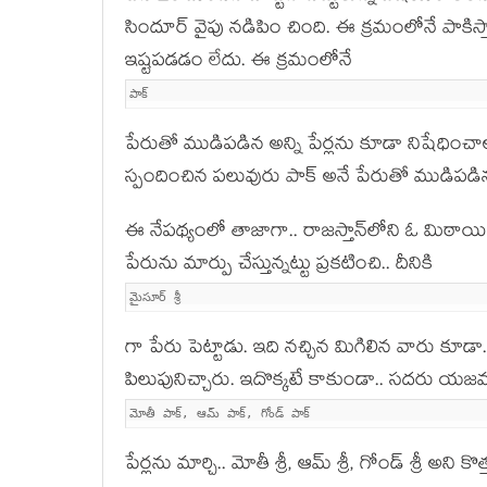
సిందూర్ వైపు న‌డిపిం చింది. ఈ క్ర‌మంలోనే పాకిస్
ఇష్ట‌ప‌డ‌డం లేదు. ఈ క్ర‌మంలోనే
పాక్‌
పేరుతో ముడిప‌డిన అన్ని పేర్ల‌ను కూడా నిషేధించా
స్పందించిన ప‌లువురు పాక్ అనే పేరుతో ముడిప‌డిన అన
ఈ నేప‌థ్యంలో తాజాగా.. రాజ‌స్తాన్‌లోని ఓ మిఠా
పేరును మార్పు చేస్తున్న‌ట్టు ప్ర‌క‌టించి.. దీనికి
మైసూర్ శ్రీ
గా పేరు పెట్టాడు. ఇది న‌చ్చిన మిగిలిన వారు కూడా..
పిలుపునిచ్చారు. ఇదొక్క‌టే కాకుండా.. స‌ద‌రు య‌జ‌మ
మోతీ పాక్‌, ఆమ్‌ పాక్‌, గోండ్‌ పాక్‌
పేర్లను మార్చి.. మోతీ శ్రీ, ఆమ్‌ శ్రీ, గోండ్‌ శ్రీ అని 