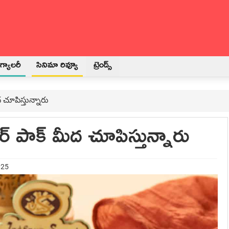
్యాలరీ
సినిమా రివ్యూ
ట్రెండ్స్
 చూపిస్తున్నారు
్ పాక్‌ మీద చూపిస్తున్నారు
025