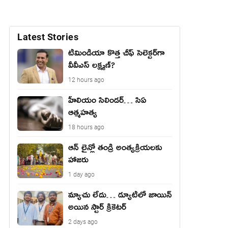
Latest Stories
టీమిండియా కొత్త చీఫ్ సెలెక్టర్‌గా
వీవీఎస్ లక్ష్మణ్?
12 hours ago
హీలియం సిలిండర్… సిఏ
ఆత్మహత్య
18 hours ago
ఆన్ లైన్లో తండ్రి అంత్యక్రియలకు
హాజరు
1 day ago
మ్యాచు లేదు… డ్యూటీలో జాయిన్
అయిన స్టార్ క్రికెటర్
2 days ago