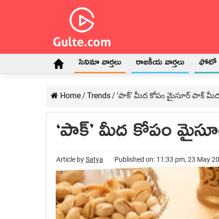
సినిమా వార్తలు
రాజకీయ వార్తలు
ఫోటో గ
Home
/
Trends
/
‘పాక్‌’ మీద కోపం మైసూర్ పాక్‌ మీద
‘పాక్‌’ మీద కోపం మైసూర
Article by
Satya
Published on: 11:33 pm, 23 May 2