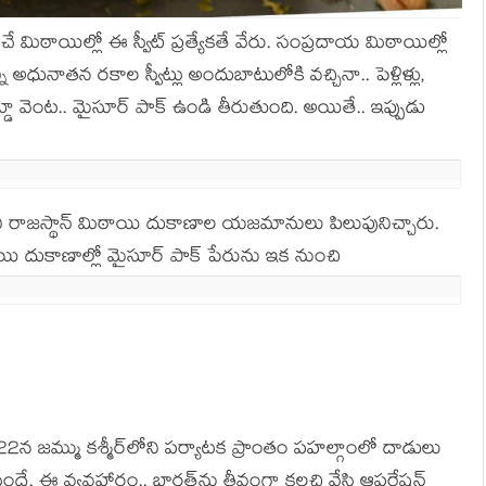
షించే మిఠాయిల్లో ఈ స్వీట్ ప్ర‌త్యేక‌తే వేరు. సంప్ర‌దాయ మిఠాయిల్లో
్ని అధునాత‌న ర‌కాల స్వీట్లు అందుబాటులోకి వ‌చ్చినా.. పెళ్లిళ్లు,
‌డ్డూ వెంట‌.. మైసూర్ పాక్ ఉండి తీరుతుంది. అయితే.. ఇప్పుడు
ాల‌ని రాజ‌స్థాన్ మిఠాయి దుకాణాల య‌జ‌మానులు పిలుపునిచ్చారు.
ాయి దుకాణాల్లో మైసూర్ పాక్ పేరును ఇక నుంచి
2న జ‌మ్ము క‌శ్మీర్‌లోని ప‌ర్యాట‌క ప్రాంతం ప‌హ‌ల్గాంలో దాడులు
దే. ఈ వ్య‌వ‌హారం.. భార‌త్‌ను తీవ్రంగా క‌ల‌చి వేసి ఆప‌రేష‌న్