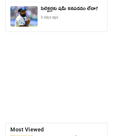
సెలెక్టర్లకు షమీ కనపడడం లేదా?
3 days ago
Most Viewed