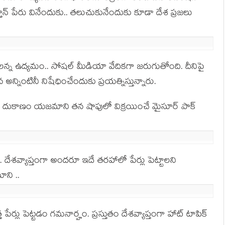
తాన్ పేరు వినేందుకు.. త‌లుచుకునేందుకు కూడా దేశ ప్ర‌జ‌లు
ల‌న్న ఉద్య‌మం.. సోష‌ల్ మీడియా వేదికగా జ‌రుగుతోంది. దీనిపై
్నింటినీ నిషేధించేందుకు ప్ర‌య‌త్నిస్తున్నారు.
యి దుకాణం య‌జ‌మాని త‌న షాపులో విక్ర‌యించే మైసూర్ పాక్
 దేశ‌వ్యాప్తంగా అంద‌రూ ఇదే త‌ర‌హాలో పేర్లు పెట్టాల‌ని
ాని ..
కొత్త పేర్లు పెట్టడం గ‌మ‌నార్హం. ప్ర‌స్తుతం దేశ‌వ్యాప్తంగా హాట్ టాపిక్