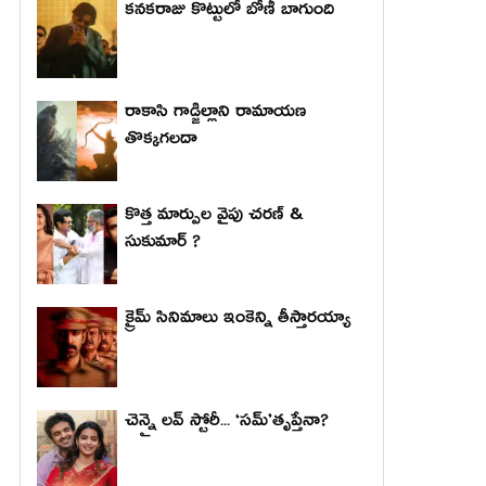
కనకరాజు కొట్టులో బోణీ బాగుంది
రాకాసి గాడ్జిల్లాని రామాయణ
తొక్కగలదా
కొత్త మార్పుల వైపు చరణ్ &
సుకుమార్ ?
క్రైమ్ సినిమాలు ఇంకెన్ని తీస్తారయ్యా
చెన్నై లవ్ స్టోరీ... ‘సమ్’తృప్తేనా?