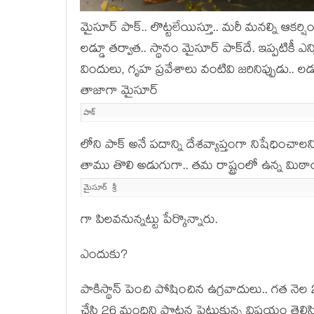
మైసూర్ పాక్‌.. లొట్ట‌లేయిస్తూ.. మ‌రీ మ‌న‌ల్ని ఆక‌ర్
ల‌డ్డూ త‌ర్వాత‌.. స్థానం మైసూర్ పాక్‌దే. ఇప్ప‌టికీ ఎన
విందులు, గృహ ప్ర‌వేశాలు వంటివి జ‌రినిప్పుడు.. ల
తాజాగా మైసూర్
పాక్‌
లోని పాక్ అనే ప‌దాన్ని దేశ‌వ్యాప్తంగా నిషేధించ
తాము తొలి అడుగుగా.. త‌మ రాష్ట్రంలో ఉన్న మిఠ
మైసూర్ శ్రీ
గా పిల‌వ‌నున్న‌ట్టు పేర్కొన్నారు.
ఎందుకు?
పాకిస్థాన్ పెంచి పోషించిన ఉగ్ర‌వాదులు.. గ‌త నెల 2
చేసి 26 మందిని పొట్ట‌న పెట్టుకున్న విష‌యం తెలిసిం