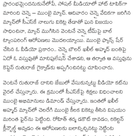
ప్రారంభమైందనుకునేలోపే, సోషల్ మీడియాలో హాట్ టాపిక్‌గా
మారింది చెన్నై – ముంబై మ్యాచ్. ఆదివారం చెన్నై వేదికగా జరిగిన
మ్యాచ్‌లో సీఎస్‌కే నాలుగు వికెట్ల తేడాతో ఘన విజయం
సాధించినా, మ్యాచ్ ముగిసిన వెంటనే చెన్నై టీమ్‌పై బాల్
ట్యాంపరింగ్ ఆరోపణలు మొదలయ్యాయి. ముంబై ఫ్యాన్స్ షేర్
చేసిన ఓ వీడియో ప్రకారం.. చెన్నై బౌలర్ ఖలీల్ అహ్మద్ బంతిపై
ఏదో ఓ వస్తువుతో మానిపులేషన్ చేశాడని, ఆ తర్వాత ఆ వస్తువును
కెప్టెన్ రుతురాజ్ గైక్వాడ్‌కు అప్పగించినట్టు చూపించారు.
వెంటనే రుతురాజ్ దానిని జేబులో వేసుకున్నట్టు వీడియో కట్‌ను
వైరల్ చేస్తున్నారు. ఈ క్రమంలో సీఎస్‌కేపై శిక్షలు విధించాలని
ముంబై అభిమానులు డిమాండ్ చేస్తున్నారు. ఇంతలో ఖలీల్
అహ్మద్ మ్యాచ్‌లో చెలరేగి ముంబై కీలక వికెట్లు తీసిన విషయం
మరింత ఫైర్‌ను పెట్టింది. రోహిత్ శర్మ డకౌట్ కావడం, రికెల్టన్
క్లీన్బౌల్డ్ అవ్వడం ఈ ఆరోపణలకు బలాన్నిచ్చినట్టు నెట్టింట