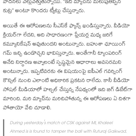
వాదనలు వెల్లువెత్తుతున్నాయి. “ఇది మ్యాచ్‌ను మలుపుతిప్పిన
కుట్ర” అంటూ కొందరు ట్వీట్లు చేస్తున్నారు.
అయితే ఈ ఆరోపణలను సీఎస్‌కే ఫ్యాన్స్ ఖండిస్తున్నారు. వీడియో
క్లియర్‌గా లేదని, అది సాధారణంగా ప్లేయర్ల మధ్య జరిగే
కమ్యూనికేషన్ అవుతుందని అంటున్నారు. బహుశా ఛూయింగ్
గమ్ ఇచ్చి ఉండొచ్చని భావిస్తున్నారు. అంతేగానీ ట్యాంపరింగ్
అనేది నిర్ధారణ అవ్వాలంటే స్పష్టమైన ఆధారాలు అవసరమని
అంటున్నారు. ఇప్పటివరకు ఈ విషయంపై ఐపీఎల్ గవర్నింగ్
కౌన్సిల్ నుంచి ఎలాంటి అధికారిక ప్రకటన రాలేదు. కానీ వీడియో
సోషల్ మీడియాలో హల్చల్ చేస్తున్న నేపథ్యంలో ఇది బిగ్ డిబేట్‌గా
మారింది. మరి మ్యాచ్‌ను మరిచిపోతున్న ఈ ఆరోపణలు ఏ దిశగా
పోతాయో వేచి చూడాలి.
During yesterday's match of CSK against MI, Khaleel
Ahmed is is found to tamper the ball with Ruturaj Gaikwad.