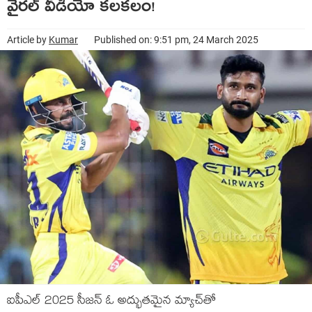
వైరల్ వీడియో కలకలం!
Article by
Kumar
Published on: 9:51 pm, 24 March 2025
ఐపీఎల్ 2025 సీజన్‌ ఓ అద్భుతమైన మ్యాచ్‌తో