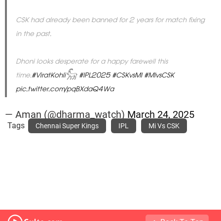
CSK had already been banned for 2 years for match fixing
in the past.
Dhoni looks desperate for a happy farewell this
time.
#ViratKohli𓃵
#IPL2025
#CSKvsMI
#MIvsCSK
pic.twitter.com/pqBXdaQ4Wa
— Aman (@dharma_watch)
March 24, 2025
Tags
Chennai Super Kings
IPL
Mi Vs CSK