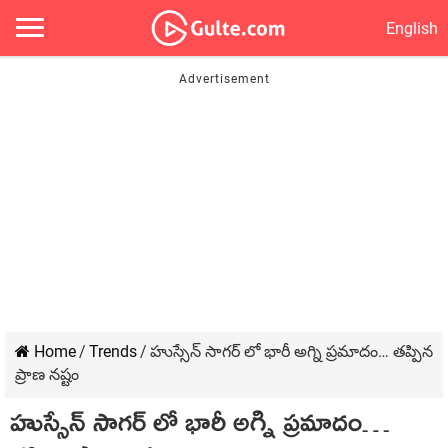
English
Home
/
Trends
/
హుస్సేన్ సాగర్ లో భారీ అగ్ని ప్రమాదం… తప్పిన
ప్రాణ నష్టం
హుస్సేన్ సాగర్ లో భారీ అగ్ని ప్రమాదం…