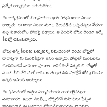
ప్రత్యేక కార్యక్రమం జరుగుతోంది.
ఈ కార్యక్రమంలో నిర్వాహకులు భారీ ఎత్తున బాణా సంచా
కాల్చారు. ఈ బాణా సంచా నుంచి వెలువడిన నిప్పురవ్వలు నేరుగా
వచ్చి షికారులోని బోట్లపై పడ్డాయి. ఆ వెంటనే బోట్లు రెండూ అగ్ని
కీలల్లో చిక్కుకున్నాయి.
బోట్లు అగ్ని కీలలకు చిక్కుకున్న సమయంలో రెండు బోట్లలో
దాదాపుగా 15 మందికిపైగా జనం ఉన్నారు. బోట్లలో మంటలను
చూసినంతనే వారంతా ప్రాణాలు అరచేతిలో పెట్టుకుని బోట్లలో
నుంచి నీటిలోకి దూకేశారు. ఆ తర్వాత నిమిషాల్లోనే బోట్లు రెండూ
అగ్నికి ఆహుతి అయ్యాయి.
ఈ ప్రమాదంలో ఇద్దరు పర్యాటకులకు గాయాలైనట్లుగా
సమాచారం. ఇదిలా ఉంటే… బోట్లలోనే టపాసులు పేల్చిన
కారణంగానే ఈ ప్రమాదం చోటుచేసుకుందన్న వాదనలు