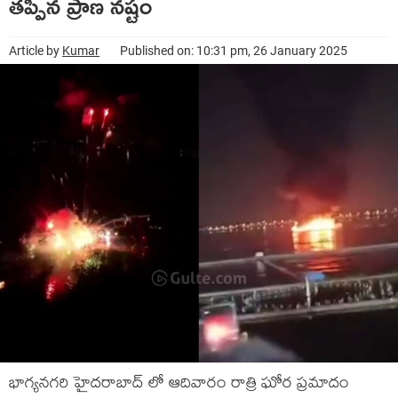
తప్పిన ప్రాణ నష్టం
Article by
Kumar
Published on: 10:31 pm, 26 January 2025
భాగ్యనగరి హైదరాబాద్ లో ఆదివారం రాత్రి ఘోర ప్రమాదం