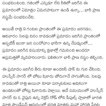
సంభవించింది. గతంలో ఎన్నడూ లేని రీతిలో జరిగిన ఈ
ప్రమాదంలో ఏమాత్రం ఏమరపాటుగా ఉండి ఉన్నా… భారీ ప్రాణ
నష్టమే సంభవించేది.
అయితే రాత్రి 9 గంటల ప్రాంతంలో ఈ ప్రమాదం జరగడం,
ఆదివారం సెలవు దినం కావడంతో ప్రమాదం జరిగిన ప్రాంతంలో
అప్పటికీ ఇంకా జన సందోహం భారీగా ఉన్న నేపథ్యంలో…
ప్రమాదం జరిగిన విషయాన్ని క్షణాల్లో గమనించి అందరూ
అప్రమత్తతో వ్యవహరించారు. ఫలితంగా భారీ ప్రాణ నష్టం తప్పింది.
ఈ ప్రమాదం జరిగిన తీరు కూడా అందరినీ షాక్ కు గురి చేసింది.
హుస్సేన్ సాగర్ లో బోటు షికారు జోరుగానే సాగుతోంది. సెలవు
కావడంతో రాత్రి అయినా కూడా పర్యాటకులు అధికంగా
ఉండటంతో బోట్లు షికారుకు వెళ్లాయి. అదే సమయంలో హుస్సేన్
సాగర్ కు ఓ వైపున ఉన్న నెక్లెస్ రోడ్ లోని పీపుల్స్ ప్లాజాలో భారత
మాత ఫౌండేషన్ ఆధ్వర్యంలో భరత మాతకు మహా హారతి పేరిట