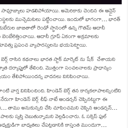
ాపార సామ్రాజ్యాలు హడలిపోయాయి. అమెరికాకు చెందిన ఈ ఆన్లైన్
ంస్థలకు ముచ్చెమటలు పట్టించాయి. ఇందులో భాగంగా… భారత్
ర కుబేరుల జాబితాలో రెండో స్థానంలో ఉన్న గౌతమ్ ఆదానీ
తలు బెంబేలెత్తించాయి. ఆదానీ గ్రూప్ ఏకంగా అక్రమాలకు
యావత్తు ప్రపంచ వ్యాపారస్తులను భయపెట్టాయి.
బెర్గ్ రాసిన కథనాలు భారత స్టాక్ మార్కెట్ ను షేక్ చేశాయని
తర్వాత దర్యాప్తులో తేలింది. మొత్తంగా సంచలనాలకు ప్రాధాన్యం
న విషయం తేలిపోయిందన్న వాదనలు వినిపించాయి.
 వార్త వినిపించింది. హిండెన్ బెర్గ్ తన కార్యకలాపాలన్నింటిని
గా హిండెన్ బెర్గ్ చీఫ్ నాటే ఆండర్సన్ చెప్పినట్టుగా ఈ
 లేదని… తాము అనుకున్నది చేసి చూపించమని చెప్పిన ఆండర్సన్…
 స్వస్తి చెబుతున్నామని వెల్లడించారు. ఓ సక్సెస్ ఫుల్
ా అధ్యక్షుడిగా బాధ్యతలు చేపట్టడానికి కాస్తంత ముందుగా…