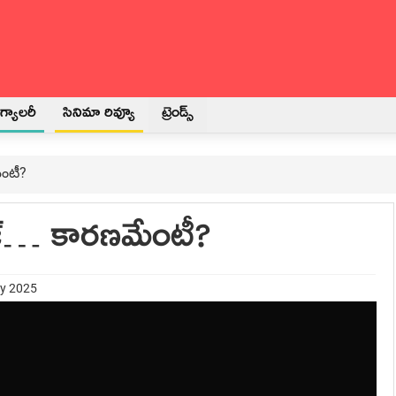
్యాలరీ
సినిమా రివ్యూ
ట్రెండ్స్
మేంటీ?
క్లోజ్… కారణమేంటీ?
ry 2025