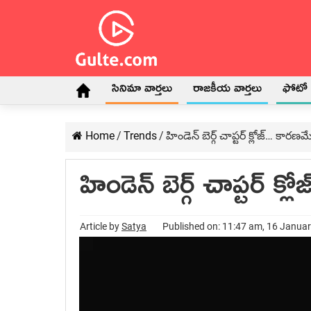
సినిమా వార్తలు
రాజకీయ వార్తలు
ఫోటో గ
Home
/
Trends
/
హిండెన్ బెర్గ్ చాప్టర్ క్లోజ్… కారణ
హిండెన్ బెర్గ్ చాప్టర్ 
Article by
Satya
Published on: 11:47 am, 16 Janua