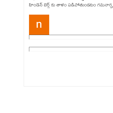
హిండెన్ బెర్గ్ కు తాళం పడిపోతుండటం గమనార్