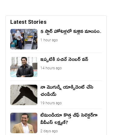
Latest Stories
5 స్టార్ హోటళ్లలో కుళ్లిన మాంసం..
1 hour ago
ఇప్పటికీ సచినే నెంబర్ వన్
14 hours ago
నా మొగుడ్ని యాక్సిడెంట్ చేసి
చంపేయ్
19 hours ago
టీమిండియా కొత్త చీఫ్ సెలెక్టర్‌గా
వీవీఎస్ లక్ష్మణ్?
2 days ago