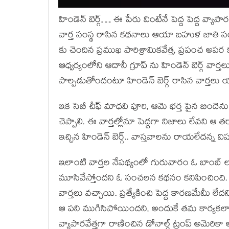
హిండెన్ బెర్గ్… ఈ పేరు వింటేనే పెద్ద పెద్ద వ్య
వార్త సంస్థ రాసిన కథనాలు ఆయా బహుళ జాతి స
కు చెందిన ప్రముఖ పారిశ్రామికవేత్త, ప్రపంచ అప
ఆధ్వర్యంలోని ఆదానీ గ్రూప్ ను హిండెన్ బెర్గ్ వార్
పాల్పడుతోందంటూ హిండెన్ బెర్గ్ రాసిన వార్తలు 
ఇక సెబీ చీఫ్ మాధవి పూరి, ఆమె భర్త పైన బిందెను 
చెప్పాలి. ఈ వార్తల్లోనూ పెద్దగా నిజాలు లేవని ఆ 
ఇచ్చిన హిండెన్ బెర్గ్.. వాస్తవాలను రాయలేదన్
ఇలాంటి వార్తల నేపథ్యంలో గురువారం ఓ బాంబ్ లాంటి
మూసివేస్తోందని ఓ సంచలన కథనం కనిపించింది. నేరు
వార్తలు వచ్చాయి. ప్రత్యేకించి పెద్ద కారణమేమీ
ఆ పని ముగిసిపోయిందని, అందుకే తమ కార్యకలాపాలకు
వ్యాపారవేత్తగా రాణించిన డోనాల్డ్ ట్రంప్ అమెరిక