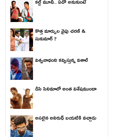
కల్ట్ మూవీ... ఏదో అనుకుంటే
కొత్త మార్పుల వైపు చరణ్ &
సుకుమార్ ?
విశ్వనాథంని కవ్విస్తున్న విశాల్
డిసి సినిమాలో అంత విశేషముందా
అసలైన అనిరుధ్ బయటికి వచ్చాడు