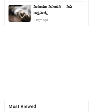
హీలియం సిలిండర్… సిఏ
ఆత్మహత్య
2 days ago
Most Viewed