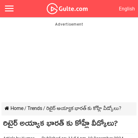
English
Home
/
Trends
/
రిటైర్ అయ్యాక భారత్ కు కోహ్లీ వీడ్కోలు?
రిటైర్ అయ్యాక భారత్ కు కోహ్లీ వీడ్కోలు?