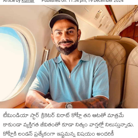
Article by
Kumar
Published on: 11:54 pm, 19 December 2024
టీమిండియా స్టార్ క్రికెటర్ విరాట్ కోహ్లీ తన ఆటతో మాత్రమే
కాకుండా వ్యక్తిగత జీవితంతో కూడా నిత్యం వార్తల్లో నిలుస్తున్నాడు.
కోహ్లీకి లండన్ ప్రత్యేకంగా ఇష్టమన్న విషయం అందరికీ