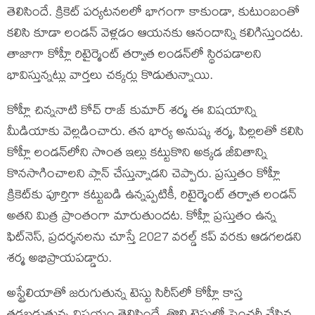
తెలిసిందే. క్రికెట్ పర్యటనలలో భాగంగా కాకుండా, కుటుంబంతో
కలిసి కూడా లండన్ వెళ్లడం ఆయనకు ఆనందాన్ని కలిగిస్తుందట.
తాజాగా కోహ్లీ రిటైర్మెంట్ తర్వాత లండన్‌లో స్థిరపడాలని
భావిస్తున్నట్లు వార్తలు చక్కర్లు కొడుతున్నాయి.
కోహ్లీ చిన్ననాటి కోచ్ రాజ్ కుమార్ శర్మ ఈ విషయాన్ని
మీడియాకు వెల్లడించారు. తన భార్య అనుష్క శర్మ, పిల్లలతో కలిసి
కోహ్లీ లండన్‌లోని సొంత ఇల్లు కట్టుకొని అక్కడ జీవితాన్ని
కొనసాగించాలని ప్లాన్ చేస్తున్నాడని చెప్పారు. ప్రస్తుతం కోహ్లీ
క్రికెట్‌కు పూర్తిగా కట్టుబడి ఉన్నప్పటికీ, రిటైర్మెంట్ తర్వాత లండన్
అతని మిత్ర ప్రాంతంగా మారుతుందట. కోహ్లీ ప్రస్తుతం ఉన్న
ఫిట్‌నెస్, ప్రదర్శనలను చూస్తే 2027 వరల్డ్ కప్ వరకు ఆడగలడని
శర్మ అభిప్రాయపడ్డారు.
అస్ట్రేలియాతో జరుగుతున్న టెస్టు సిరీస్‌లో కోహ్లీ కాస్త