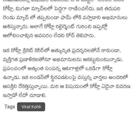
తడబడుతున్న విషయం తెలిసిందే. తొలి టెస్టులో సెంచరీ చేసిన
కోహ్లీ, మిగతా మ్యాచ్‌లలో పెద్దగా రాణించలేదు. ఇక తదుపరి
రెండు మ్యాచ్ లో తప్పకుండా ఫామ్ లోకి వస్తాడాని అభిమానులు
ఆశిస్తున్నారు. అలాగే కోహ్లీ రిటైర్మెంట్ గురించి ఇప్పట్లో
ఆలోచించాల్సిన అవసరం లేదని కోచ్ తెలిపారు.
ఇక కోహ్లీ క్రికెట్ కెరీర్‌లో అత్యున్నత ప్రదర్శనలతోనే కాకుండా,
వ్యక్తిగత ప్రణాళికలతోనూ అభిమానులను ఆకట్టుకుంటున్నాడు.
ప్రపంచంలో అత్యంత సంపన్న ఆటగాళ్లలో ఒకడిగా కోహ్లీ
ఉన్నాడు. ఇక లండన్‌లో స్థిరపడటంపై వస్తున్న వార్తలు అందరిలో
ఆసక్తిని రేకెత్తిస్తున్నాయి. మరి ఆ విషయంలో కోహ్లీ ఏదైనా వివరణ
ఇస్తాడో లేదో చూడాలి.
Tags
Virat Kohli