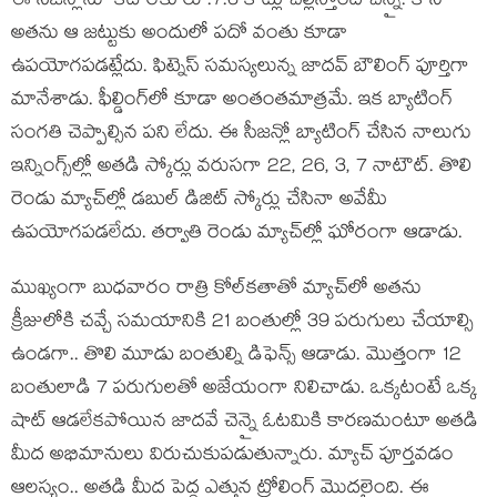
ఈ సీజన్లోనూ కేదార్‌కు రూ.7.6 కోట్లు చెల్లిస్తోంది చెన్నై. కానీ
అతను ఆ జట్టుకు అందులో పదో వంతు కూడా
ఉపయోగపడట్లేదు. ఫిట్నెస్ సమస్యలున్న జాదవ్ బౌలింగ్ పూర్తిగా
మానేశాడు. ఫీల్డింగ్‌లో కూడా అంతంతమాత్రమే. ఇక బ్యాటింగ్
సంగతి చెప్పాల్సిన పని లేదు. ఈ సీజన్లో బ్యాటింగ్ చేసిన నాలుగు
ఇన్నింగ్స్‌ల్లో అతడి స్కోర్లు వరుసగా 22, 26, 3, 7 నాటౌట్. తొలి
రెండు మ్యాచ్‌ల్లో డబుల్ డిజిట్ స్కోర్లు చేసినా అవేమీ
ఉపయోగపడలేదు. తర్వాతి రెండు మ్యాచ్‌ల్లో ఘోరంగా ఆడాడు.
ముఖ్యంగా బుధవారం రాత్రి కోల్‌కతాతో మ్యాచ్‌లో అతను
క్రీజులోకి చవ్చే సమయానికి 21 బంతుల్లో 39 పరుగులు చేయాల్సి
ఉండగా.. తొలి మూడు బంతుల్ని డిఫెన్స్ ఆడాడు. మొత్తంగా 12
బంతులాడి 7 పరుగులతో అజేయంగా నిలిచాడు. ఒక్కటంటే ఒక్క
షాట్ ఆడలేకపోయిన జాదవే చెన్నై ఓటమికి కారణమంటూ అతడి
మీద అభిమానులు విరుచుకుపడుతున్నారు. మ్యాచ్ పూర్తవడం
ఆలస్యం.. అతడి మీద పెద్ద ఎత్తున ట్రోలింగ్ మొదలైంది. ఈ