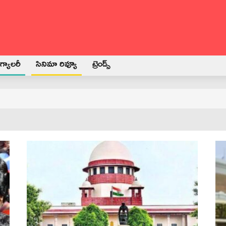
్యాలరీ
సినిమా రివ్యూ
ట్రెండ్స్