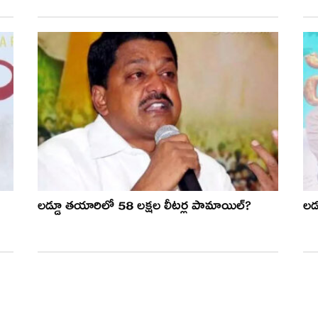
లడ్డూ తయారిలో 58 లక్షల లీటర్ల పామాయిల్?
లడ