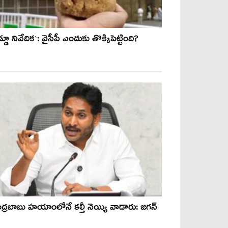
డ్డూ నివేదిక`: వైసీపీ ఎందుకు తొక్కిపెట్టింది?
ద్రబాబు హయాంలోనే కల్తీ నెయ్యి వాడారు: జగన్