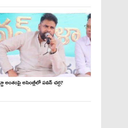
్డూ అంశంపై అసెంబ్లీలో పవన్ చర్చ?