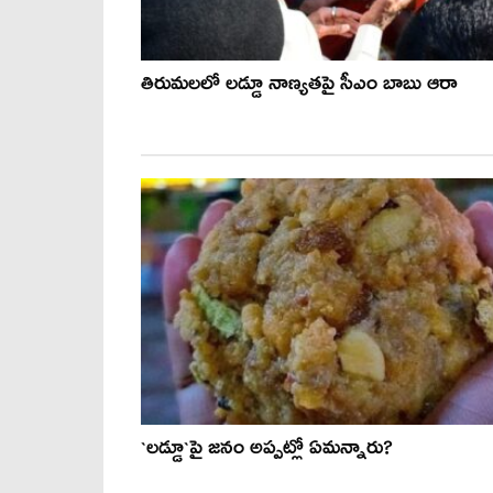
తిరుమలలో లడ్డూ నాణ్యతపై సీఎం బాబు ఆరా
`ల‌డ్డూ`పై జ‌నం అప్పట్లో ఏమన్నారు?