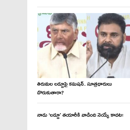
తిరుమ‌ల ల‌డ్డూపై క‌మిష‌న్‌.. సూత్రధారులు
దొరుకుతారా?
నాడు ‘లడ్డూ’ తయారీకి వాడింది నెయ్యే కాదట!