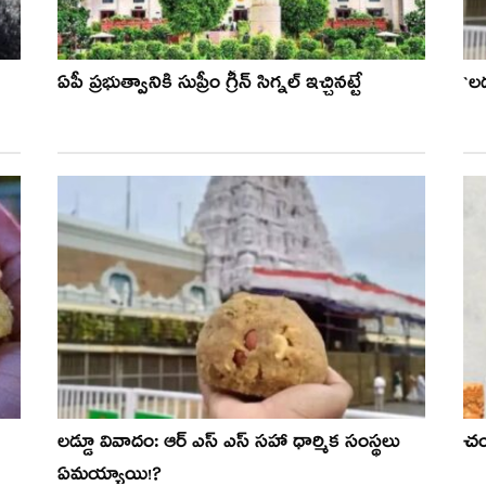
ఏపీ ప్రభుత్వానికి సుప్రీం గ్రీన్ సిగ్నల్ ఇచ్చినట్టే
`ల‌
ల‌డ్డూ వివాదం: ఆర్ ఎస్ ఎస్ స‌హా ధార్మిక సంస్థ‌లు
చం
ఏమ‌య్యాయి!?