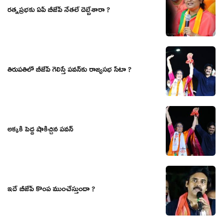
ర‌త్న‌ప్ర‌భ‌కు ఏపీ బీజేపీ నేత‌లే దెబ్బేశారా ?
తిరుప‌తిలో బీజేపీ గెలిస్తే ప‌వ‌న్‌కు రాజ్య‌స‌భ సీటా ?
అక్కకి పెద్ద షాకిచ్చిన పవన్
ఇదే బీజేపీ కొంప ముంచేస్తుందా ?