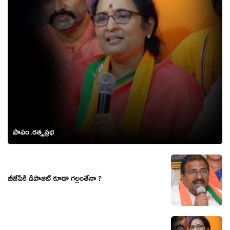
పాపం..రత్నప్రభ
బీజేపీకి డిపాజిట్ కూడా గల్లంతేనా ?