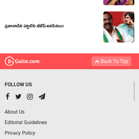
ప్ర‌జానాడిని ప‌ట్ట‌లేని బీజేపీ-జ‌న‌సేన‌లు!!
Back To Top
FOLLOW US
About Us
Editorial Guidelines
Privacy Policy