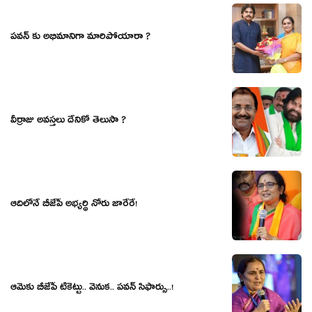
పవన్ కు అభిమానిగా మారిపోయారా ?
వీర్రాజు అవస్తలు దేనికో తెలుసా ?
ఆదిలోనే బీజేపీ అభ్య‌ర్థి నోరు జారేరే!
ఆమెకు బీజేపీ టికెట్టు.. వెనుక.. ప‌వ‌న్ సిఫార్సు..!