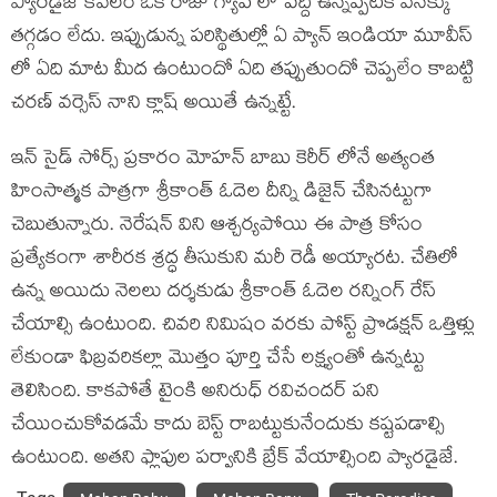
ప్యారడైజ్ కేవలం ఒక రోజు గ్యాప్ లో పెద్ది ఉన్నప్పటికీ వెనక్కు
తగ్గడం లేదు. ఇప్పుడున్న పరిస్థితుల్లో ఏ ప్యాన్ ఇండియా మూవీస్
లో ఏది మాట మీద ఉంటుందో ఏది తప్పుతుందో చెప్పలేం కాబట్టి
చరణ్ వర్సెస్ నాని క్లాష్ అయితే ఉన్నట్టే.
ఇన్ సైడ్ సోర్స్ ప్రకారం మోహన్ బాబు కెరీర్ లోనే అత్యంత
హింసాత్మక పాత్రగా శ్రీకాంత్ ఓదెల దీన్ని డిజైన్ చేసినట్టుగా
చెబుతున్నారు. నెరేషన్ విని ఆశ్చర్యపోయి ఈ పాత్ర కోసం
ప్రత్యేకంగా శారీరక శ్రద్ధ తీసుకుని మరీ రెడీ అయ్యారట. చేతిలో
ఉన్న అయిదు నెలలు దర్శకుడు శ్రీకాంత్ ఓదెల రన్నింగ్ రేస్
చేయాల్సి ఉంటుంది. చివరి నిమిషం వరకు పోస్ట్ ప్రొడక్షన్ ఒత్తిళ్లు
లేకుండా ఫిబ్రవరికల్లా మొత్తం పూర్తి చేసే లక్ష్యంతో ఉన్నట్టు
తెలిసింది. కాకపోతే టైంకి అనిరుధ్ రవిచందర్ పని
చేయించుకోవడమే కాదు బెస్ట్ రాబట్టుకునేందుకు కష్టపడాల్సి
ఉంటుంది. అతని ఫ్లాపుల పర్వానికి బ్రేక్ వేయాల్సింది ప్యారడైజే.