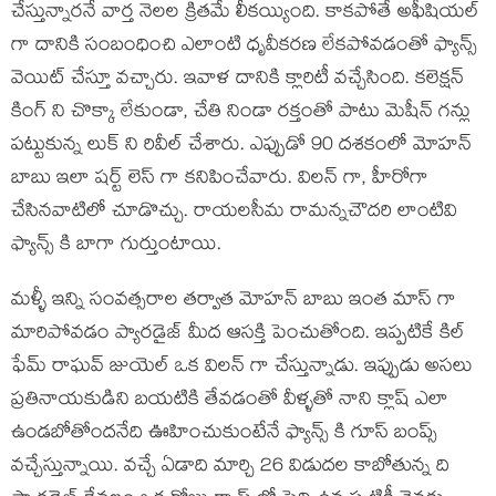
చేస్తున్నారనే వార్త నెలల క్రితమే లీకయ్యింది. కాకపోతే అఫీషియల్
గా దానికి సంబంధించి ఎలాంటి ధృవీకరణ లేకపోవడంతో ఫ్యాన్స్
వెయిట్ చేస్తూ వచ్చారు. ఇవాళ దానికి క్లారిటీ వచ్చేసింది. కలెక్షన్
కింగ్ ని చొక్కా లేకుండా, చేతి నిండా రక్తంతో పాటు మెషీన్ గన్లు
పట్టుకున్న లుక్ ని రివీల్ చేశారు. ఎప్పుడో 90 దశకంలో మోహన్
బాబు ఇలా షర్ట్ లెస్ గా కనిపించేవారు. విలన్ గా, హీరోగా
చేసినవాటిలో చూడొచ్చు. రాయలసీమ రామన్నచౌదరి లాంటివి
ఫ్యాన్స్ కి బాగా గుర్తుంటాయి.
మళ్ళీ ఇన్ని సంవత్సరాల తర్వాత మోహన్ బాబు ఇంత మాస్ గా
మారిపోవడం ప్యారడైజ్ మీద ఆసక్తి పెంచుతోంది. ఇప్పటికే కిల్
ఫేమ్ రాఘవ్ జుయెల్ ఒక విలన్ గా చేస్తున్నాడు. ఇప్పుడు అసలు
ప్రతినాయకుడిని బయటికి తేవడంతో వీళ్ళతో నాని క్లాష్ ఎలా
ఉండబోతోందనేది ఊహించుకుంటేనే ఫ్యాన్స్ కి గూస్ బంప్స్
వచ్చేస్తున్నాయి. వచ్చే ఏడాది మార్చి 26 విడుదల కాబోతున్న ది