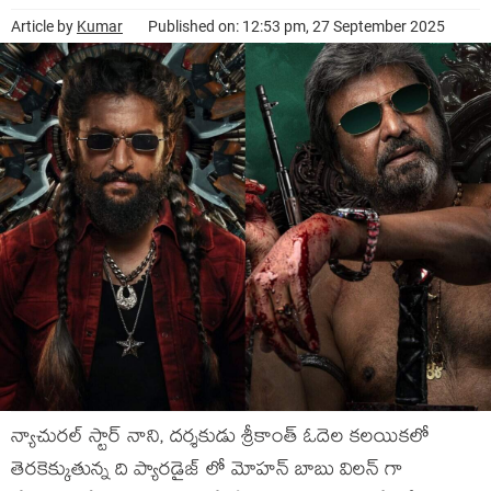
Article by
Kumar
Published on: 12:53 pm, 27 September 2025
న్యాచురల్ స్టార్ నాని, దర్శకుడు శ్రీకాంత్ ఓదెల కలయికలో
తెరకెక్కుతున్న ది ప్యారడైజ్ లో మోహన్ బాబు విలన్ గా