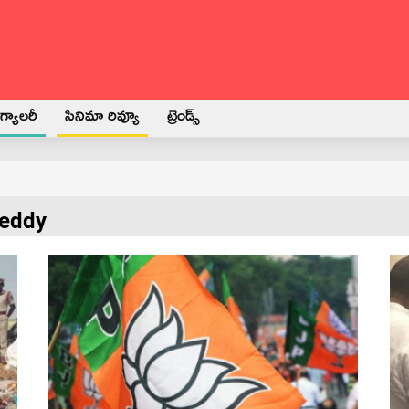
్యాలరీ
సినిమా రివ్యూ
ట్రెండ్స్
reddy