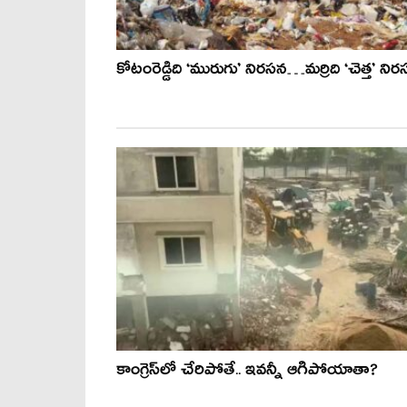
కోటంరెడ్డిది ‘మురుగు’ నిరసన…మర్రిది ‘చెత్త’ ని
కాంగ్రెస్‌లో చేరిపోతే.. ఇవ‌న్నీ ఆగిపోయాతా?