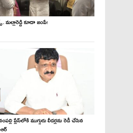
్స్‌.. మ‌ల్లారెడ్డి కూడా జంపే!
ంప‌ల్లి ప్లేస్‌లోకి ముగ్గురు లీడ‌ర్ల‌ను రెడీ చేసిన
ీఆర్‌