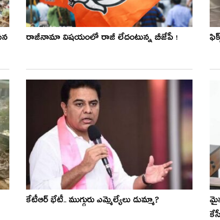
రసన
రాజీనామా విషయంలో రాజీ లేదంటున్న బీజేపీ !
ఫిక
కేటీఆర్ భేటీ.. ముగ్గురు ఎమ్మెల్యేలు డుమ్మా?
మైన
కేస