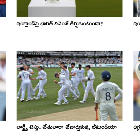
ఇంగ్లాండ్‌పై భారత్ రివెంజ్ తీర్చుకుంటుందా?
ఇం
లార్డ్స్ టెస్టు.. చేతులారా చేజార్చుకున్న టీమిండియా
ది