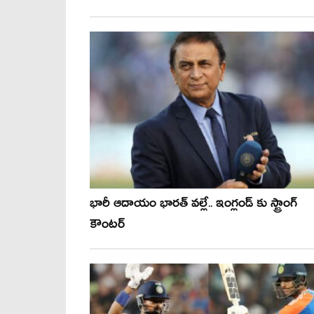
భారీ ఆదాయం భారత్ వల్లే.. ఇంగ్లండ్ కు స్ట్రాంగ్
కౌంటర్