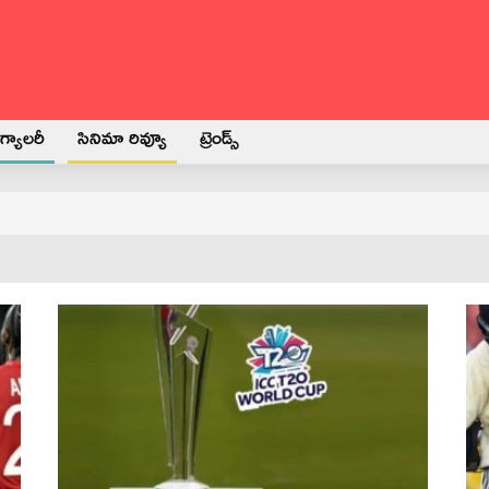
్యాలరీ
సినిమా రివ్యూ
ట్రెండ్స్