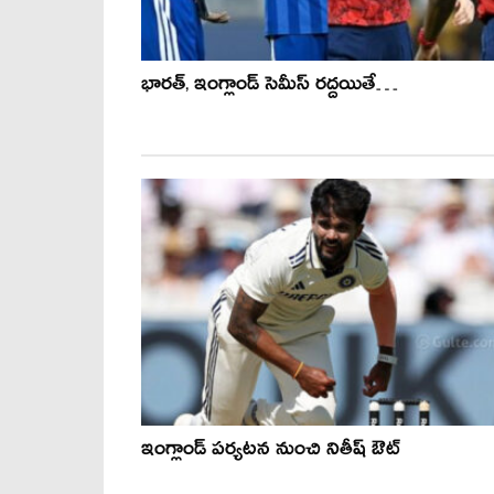
భారత్, ఇంగ్లాండ్ సెమీస్ రద్దయితే…
ఇంగ్లాండ్ పర్య‌టన నుంచి నితీష్ ఔట్‌