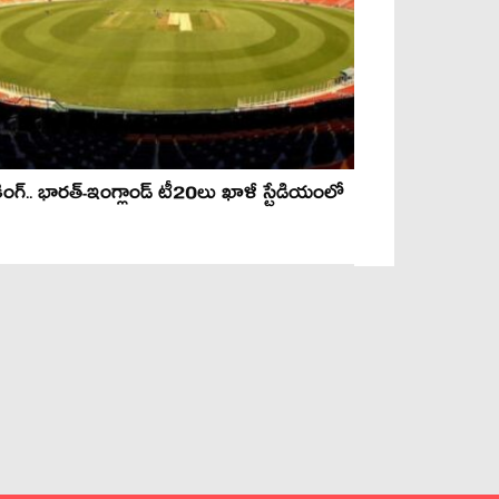
ేకింగ్.. భార‌త్‌-ఇంగ్లాండ్ టీ20లు ఖాళీ స్టేడియంలో