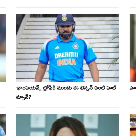
ఛాంపియన్స్ ట్రోఫీకి ముందు ఈ టెన్షన్ ఏంటి హిట్
హర్
మ్యాన్?