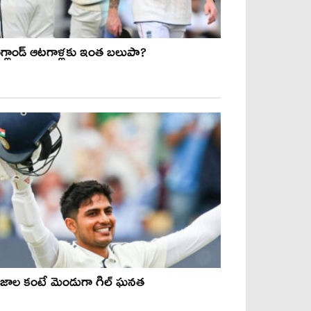
గ్లాండ్‌ ఆటగాళ్లకు ఇంత బలుపా?
గ్గజాల కంటే మెండుగా గిల్ ఘనత