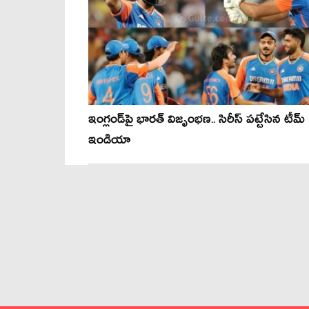
ఇంగ్లండ్‌పై భారత్ విజృంభణ.. సిరీస్‌ పట్టేసిన టీమ్
ఇండియా