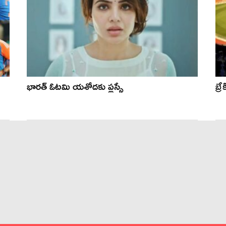
భారత్ ఓటమి యశోదకు ప్లస్సే
బ్ర