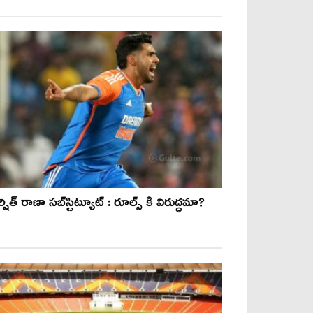
షిత్ రాణా సబ్‌స్టిట్యూట్ : రూల్స్ కి విరుద్ధమా?