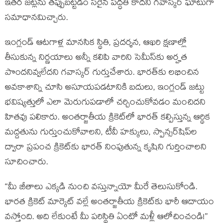
ఇతర జట్లను తప్పుబట్టడం సరైన పద్ధతి కాదని గవాస్కర్ ఘాటుగా
సమాధానమిచ్చారు.
ఇంగ్లండ్ ఆటగాళ్ల మానసిక స్థితి, ప్రదర్శన, ఆఖరి క్షణాల్లో
తీసుకున్న నిర్ణయాలు అన్నీ కలిపి వారిని సెమీస్‌కు అర్హత
పొందనివ్వలేదని గవాస్కర్ గుర్తుచేశారు. భారత్‌కు లభించిన
అవకాశాన్ని చూసి అసూయపడటానికి బదులు, ఇంగ్లండ్ జట్టు
భవిష్యత్తులో ఎలా మెరుగుపడాలో చర్చించుకోవడం మంచిదని
హితవు పలికారు. అంతర్జాతీయ క్రికెట్‌లో భారత్ కల్పిస్తున్న ఆర్థిక
మద్దతును గుర్తుంచుకోవాలని, టీవీ హక్కులు, స్పాన్సర్‌షిప్‌ల
ద్వారా ప్రపంచ క్రికెట్‌కు భారత్ నింపుతున్న కృషిని గుర్తించాలని
సూచించారు.
“మీ జీతాలు ఎక్కడి నుంచి వస్తున్నాయో మీరే తెలుసుకోండి.
భారత క్రికెట్ మార్కెట్ వల్లే అంతర్జాతీయ క్రికెట్‌కు భారీ ఆదాయం
వస్తోంది. అది లేకుంటే మీ పరిస్థితి ఏంటో మళ్లీ ఆలోచించండి!”