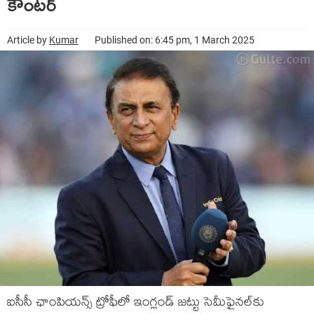
కౌంటర్
Article by
Kumar
Published on: 6:45 pm, 1 March 2025
ఐసీసీ ఛాంపియన్స్ ట్రోఫీలో ఇంగ్లండ్ జట్టు సెమీఫైనల్‌కు