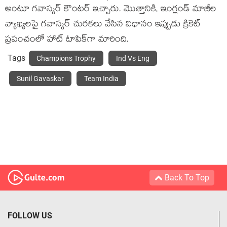
అంటూ గవాస్కర్ కౌంటర్ ఇచ్చారు. మొత్తానికి, ఇంగ్లండ్ మాజీల
వ్యాఖ్యలపై గవాస్కర్ చురకలు వేసిన విధానం ఇప్పుడు క్రికెట్
ప్రపంచంలో హాట్ టాపిక్‌గా మారింది.
Tags
Champions Trophy
Ind Vs Eng
Sunil Gavaskar
Team India
Back To Top
FOLLOW US