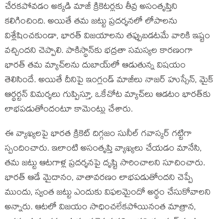
చేరకపోవడం అక్కడి మాజీ క్రికెటర్లకు తీవ్ర అసంతృప్తిని
కలిగించింది. అయితే తమ జట్టు ప్రదర్శనలో లోపాలను
విశ్లేషించకుండా, భారత్ విజయాలను తప్పుబడటమే వారికి ఇష్టం
వచ్చిందని చెప్పాలి. పాకిస్థాన్‌కు భద్రతా సమస్యల కారణంగా
భారత్ తమ మ్యాచ్‌లను దుబాయ్‌లో ఆడుతున్న విషయం
తెలిసిందే. అయితే దీనిపై ఇంగ్లండ్ మాజీలు నాజర్ హుస్సేన్, మైక్
ఆర్థర్టన్ విమర్శలు గుప్పిస్తూ, ఒకేచోట మ్యాచ్‌లు ఆడటం భారత్‌కు
లాభపడుతోందంటూ కామెంట్లు చేశారు.
ఈ వ్యాఖ్యలపై భారత క్రికెట్ దిగ్గజం సునీల్ గవాస్కర్ గట్టిగా
స్పందించారు. ఇలాంటి అసంతృప్తి వ్యాఖ్యలు చేయడం మానేసి,
తమ జట్టు ఆటగాళ్ల ప్రదర్శనపై దృష్టి సారించాలని సూచించారు.
భారత్ ఆడే మైదానం, వాతావరణం లాభపడుతోందని చెప్పే
ముందు, స్వంత జట్టు ఎందుకు విఫలమైందో అర్థం చేసుకోవాలని
అన్నారు. ఆటలో విజయం సాధించలేకపోయినంత మాత్రాన,