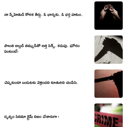
నా స్నేహితుడి కోరిక తీర్చు.. ఓ భార్య‌కు.. ఓ భ‌ర్త హ‌కుం..
సొంత అల్లుడి త‌మ్ముడితో అత్త సెక్స్‌.. క‌డుపు.. ఘోరం
ఏంటంటే!
చెప్ప‌కుండా బ‌య‌ట‌కు వెళ్లింద‌ని కూతురిని చంపేసి..
దృశ్యం సినిమా క్రైమ్ నిజం చేశారుగా !