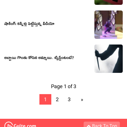
షాకింగ్: కన్నీళ్లు పెట్టిస్తున్న వీడియో
అబ్బాయి గొంతు కోసిన అమ్మాయి.. ట్విస్టేంటంటే?
Page 1 of 3
1
2
3
»
Back To Top