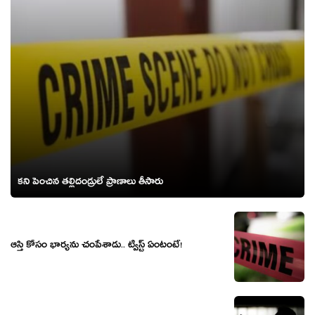
కని పెంచిన తల్లిదండ్రులే ప్రాణాలు తీసారు
ఆస్తి కోసం భార్య‌ను చంపేశాడు.. ట్విస్ట్ ఏంటంటే!