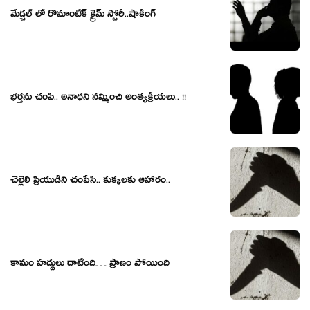
మేడ్చల్ లో రొమాంటిక్ క్రైమ్ స్టోరీ..షాకింగ్
భ‌ర్త‌ను చంపి.. అనాథ‌ని న‌మ్మించి అంత్యక్రియ‌లు.. !!
చెల్లెలి ప్రియుడిని చంపేసి.. కుక్క‌ల‌కు ఆహారం..
కామం హద్దులు దాటింది… ప్రాణం పోయింది