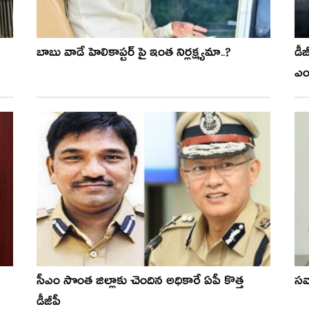
బాబు వాడే హెలికాప్టర్ పై ఇంత నిర్లక్ష్యమా..?
డీజ
ఎం
సీఎం సొంత జిల్లాకు చెందిన అధికారే ఏపీ కొత్త
స‌
డీజీపీ