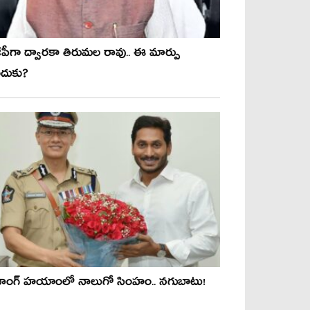
ీపీగా ద్వార‌కా తిరుమ‌ల రావు.. ఈ మార్పు
దుకు?
వాంగ్ హ‌యాంలో నాలుగో సింహం.. న‌గుబాటు!