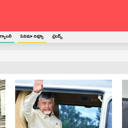
్యాలరీ
సినిమా రివ్యూ
ట్రెండ్స్