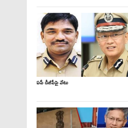
ఏపీ డీజీపీపై వేటు