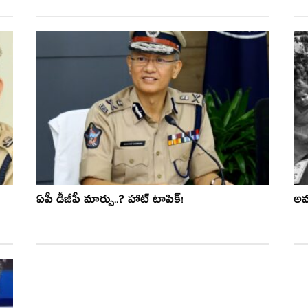
ఏపీ డీజీపీ మార్పు..? హాట్ టాపిక్‌!
అమ‌