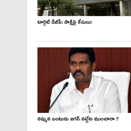
టార్గెట్ డీజీపీ: సాక్షిపై కేసులు!
నమ్మిన బంటును జగన్ నట్టేట ముంచారా ?