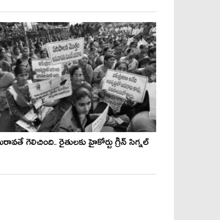
రావ‌తే గెలిచింది.. రైతుల‌కు హైకోర్టు గ్రీన్ సిగ్న‌ల్‌