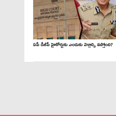
ఏపీ డీజీపీ హైకోర్టుకు ఎందుకు వెళ్లాల్సి వస్తోంది?