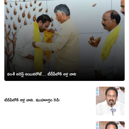
వంశీ అరెస్ట్ అయినరోజే… టీడీపీలోకి ఆళ్ల నాని
టీడీపీలోకి ఆళ్ల నాని.. ముహూర్తం రెడీ!