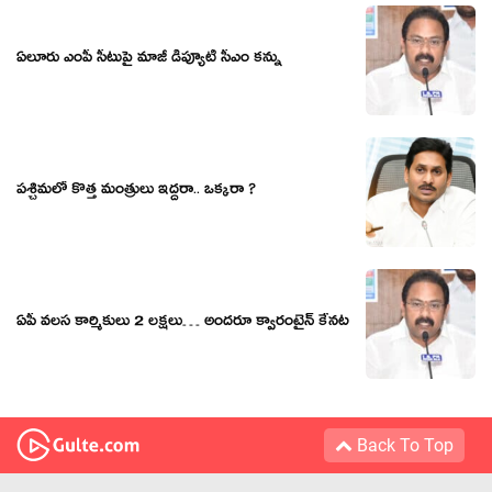
ఏలూరు ఎంపీ సీటుపై మాజీ డిప్యూటీ సీఎం కన్ను
ప‌శ్చిమ‌లో కొత్త మంత్రులు ఇద్ద‌రా.. ఒక్క‌రా ?
ఏపీ వలస కార్మికులు 2 లక్షలు… అందరూ క్వారంటైన్ కేనట
Back To Top