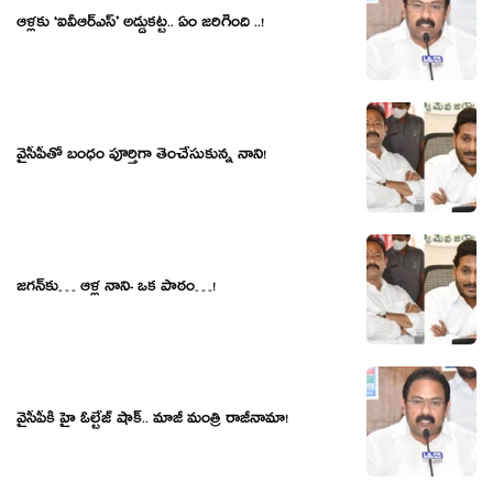
ఆళ్ల‌కు ‘ఐవీఆర్ఎస్‌’ అడ్డుక‌ట్ట‌.. ఏం జ‌రిగింది ..!
వైసీపీతో బంధం పూర్తిగా తెంచేసుకున్న నాని!
జ‌గ‌న్‌కు… ఆళ్ల నాని- ఒక పాఠం…!
వైసీపీకి హై ఓల్టేజ్ షాక్‌.. మాజీ మంత్రి రాజీనామా!