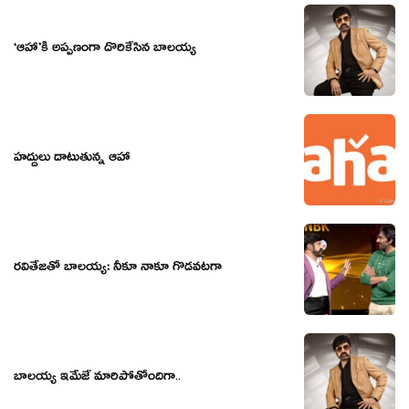
‘ఆహా’కి అప్పణంగా దొరికేసిన బాలయ్య
హద్దులు దాటుతున్న ఆహా
ర‌వితేజ‌తో బాల‌య్య‌: నీకూ నాకూ గొడ‌వ‌ట‌గా
బాలయ్య ఇమేజే మారిపోతోందిగా..