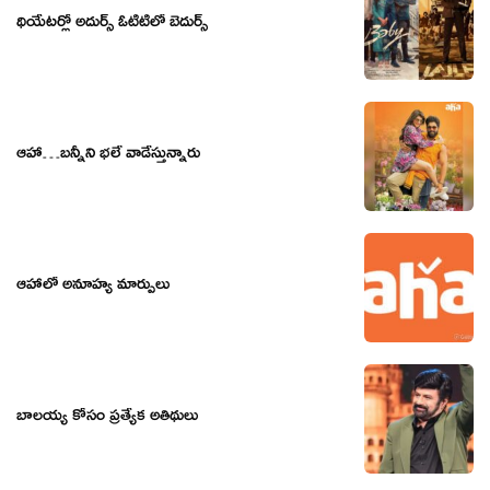
థియేటర్లో అదుర్స్ ఓటిటిలో బెదుర్స్
ఆహా…బన్నీని భలే వాడేస్తున్నారు
ఆహాలో అనూహ్య మార్పులు
బాలయ్య కోసం ప్రత్యేక అతిథులు