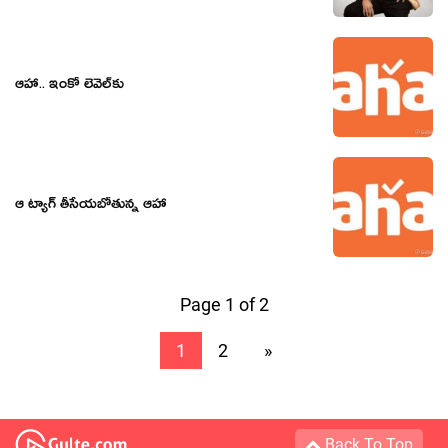
ఆహా.. ఇంకో లెవెల్‌కు
ఆ ట్యాగ్ తీసేయబోతున్న ఆహా
Page 1 of 2
1
2
»
Back To Top