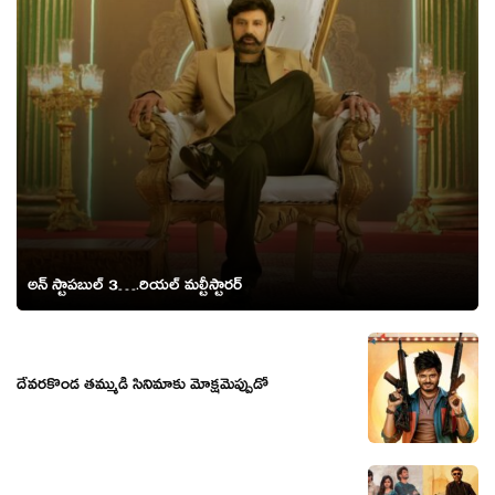
అన్ స్టాపబుల్ 3….రియల్ మల్టీస్టారర్
దేవరకొండ తమ్ముడి సినిమాకు మోక్షమెప్పుడో