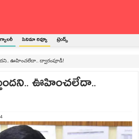
్యాలరీ
సినిమా రివ్యూ
ట్రెండ్స్
ంద‌ని.. ఊహించ‌లేదా.. ద్వారంపూడీ!
తుంద‌ని.. ఊహించ‌లేదా..
24