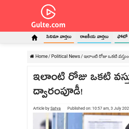
సినిమా వార్తలు
రాజకీయ వార్తలు
ఫోటో గ
Home
/
Political News
/
ఇలాంటి రోజు ఒక‌టి వ‌స్తు
ఇలాంటి రోజు ఒక‌టి వ‌స్
ద్వారంపూడీ!
Article by
Satya
Published on: 10:57 am, 3 July 20