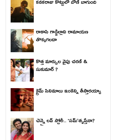
కనకరాజు కొట్టులో బోణీ బాగుంది
రాకాసి గాడ్జిల్లాని రామాయణ
తొక్కగలదా
కొత్త మార్పుల వైపు చరణ్ &
సుకుమార్ ?
క్రైమ్ సినిమాలు ఇంకెన్ని తీస్తారయ్యా
చెన్నై లవ్ స్టోరీ... ‘సమ్’తృప్తేనా?