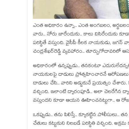
ఎంత అధికారం ఉన్నా.. ఎంత అంగ‌బ‌లం, అర్థ‌బ‌లం ఉన్
వారు.. నోరు జారేందుకు.. కాలు విసిరేందుకు కూడా
ప‌రిస్థితే వ‌స్తుంది. వైసీపీ కీల‌క నాయ‌కుడు, జ‌గ‌న్
చంద్ర‌శేఖ‌ర్‌రెడ్డి వ్య‌వ‌హారం.. తూర్పుగోదావ‌రిలో ఆస‌క
అధికారంలో ఉన్న‌ప్పుడు.. త‌న‌కంటూ ఎదురులేద‌న్న‌ట్ట
నాయ‌కుల‌పై దాడులు ప్రోత్స‌హించార‌నే ఆరోప‌ణ‌లు 
దాడులు చేసి.. వారిని అడ్డుకునే ప్ర‌య‌త్నం చేశారు. 
వ‌చ్చింది. ఇలాంటి ద్వారంపూడి.. అలా చెల‌రేగిన ద్
వ‌స్తుంద‌ని కూడా ఆయ‌న ఊహించ‌న‌ట్టుగా.. ఆ రోజు 
ఒక‌ప్పుడు.. త‌ను పిలిస్తే.. క్యూక‌ట్టిన పోలీసులు
చేతులు క‌ట్టుకుని నిల‌బ‌డే పరిస్థితి వ‌చ్చింది. అక