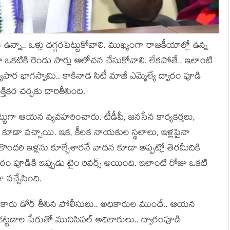
నా.. ఒళ్లు ద‌గ్గ‌ర‌పెట్టుకోవాలి. ముఖ్యంగా రాజ‌కీయాల్లో ఉన్న
 ఒకటికి రెండు సార్లు ఆలోచ‌న చేసుకోవాలి. లేక‌పోతే.. ఇలాంటి
 వ్యాపార భాగ‌స్వామి.. కాకినాడ సిటీ మాజీ ఎమ్మెల్యే ద్వారం పూడి
్తిక‌ర చ‌ర్చ‌కు దారితీసింది.
ుగా ఆయ‌న వ్య‌వ‌హ‌రించారు. టీడీపీ, జ‌న‌సేన కార్య‌క‌ర్త‌లు,
కూడా వ‌చ్చాయి. ఇక‌, కీల‌క నాయ‌కుల స్థ‌లాలు, ఇళ్ల‌పైనా
కొంద‌రి ఇళ్ల‌ను కూల్చేశార‌నే వాద‌న కూడా అప్ప‌ట్లో తెర‌మీదికి
వారం పూడికి ఇప్పుడు టైం రివ‌ర్స్ అయింది. ఇలాంటి రోజు ఒక‌టి
వ‌చ్చేసింది.
.. త‌న కారు డోర్ తీసిన పోలీసులు.. అధికారుల ముందే.. ఆయ‌న
్ర‌మ క‌ట్ట‌డాల పేరుతో మునిసిప‌ల్ అధికారులు.. ద్వారంపూడి