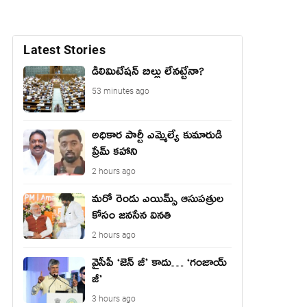
Latest Stories
డీలిమిటేషన్ బిల్లు లేన‌ట్టేనా?
53 minutes ago
అధికార పార్టీ ఎమ్మెల్యే కుమారుడి
ప్రేమ్ కహాని
2 hours ago
మరో రెండు ఎయిమ్స్ ఆసుపత్రుల
కోసం జనసేన వినతి
2 hours ago
వైసీపీ ‘జెన్ జీ’ కాదు… ‘గంజాయ్
జీ’
3 hours ago