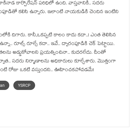
కినాడ కార్పొరేష‌న్ ప‌రిధిలో ఉంది. వాస్త‌వానికి.. స‌ద‌రు
ారంపూడితో క‌లిసి ఉన్నారు. ఇలాంటి నాయ‌కుడికి చెందిన ఇంటిని
ోకి దిగారు. కానీ,ఒక‌ప్ప‌టి కాలం కాదు క‌దా..! ఎంత తెలిసిన
నా.. రూల్స్ రూల్సే క‌దా.. ఇవే.. ద్వారంపూడికి చెక్ పెట్టాయి.
‌ల‌ను అడ్డుకోవాల‌ని ప్ర‌య‌త్నించినా.. కుద‌ర‌లేదు. దీంతో
ర్వాత‌.. స‌ద‌రు నిర్మాణాల‌ను అధికారులు కూల్చేశారు. మొత్తంగా
లాంటి రోజు ఒక‌టి వ‌స్తుంద‌ని.. ఊహించ‌కపోవ‌డ‌మే!
gan
YSRCP