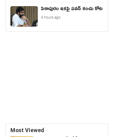
పిఠాపురం ఇకపై పవన్ కంచు కోట
4 hours ago
Most Viewed