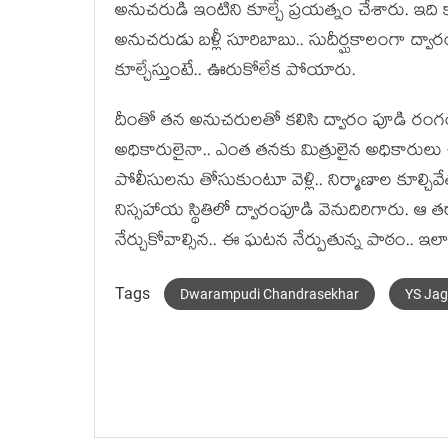
అనుచ‌రుడి ఇంటిని కూల్చే ప్ర‌య‌త్నం చేశారు. ఇది కా
అనుచ‌రుడు బ‌ళ్లీ సూరిబాబు.. సుదీర్ఘ‌కాలంగా ద్వ
కూల్చేస్తుంటే.. ఊరుకోలేక పోయారు.
దీంతో త‌న అనుచ‌రుల‌తో క‌లిసి ద్వారం పూడి రంగంల
అధికారులైనా.. ఎంత త‌న‌కు మిత్రులైన అధికారులు ఉన్
పోలీసుల‌ను తోసుకుంటూ వెళ్లి.. నిర్మాణాల కూల్చివేత
నిస్స‌హాయ స్థితిలో ద్వారంపూడి వెనుదిరిగారు. ఆ త‌
నేర్చుకోవాల్సిన‌.. ఈ ఘ‌ట‌న నేర్పుతున్న పాఠం.. ఇ
Tags
Dwarampudi Chandrasekhar
YS Ja