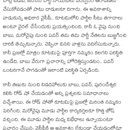
చోట్ల టీడీపీ, జ‌న‌సేన పార్టీ నాయ‌కులు ప‌రస్ప‌రం ఆరోప‌ణ‌లు
చేసుకోవ‌డంతో పాటు దాడుల‌కూ దిగారు. ఈ అవ‌కాశాన్ని
వాడుకున్న అధికార వైసీపీ.. కూట‌మిలోని పార్టీల సీటు త‌గాదాలు
అంటూ వైర‌ల్ చేసేందుకు ప్ర‌య‌త్నించింది. కానీ ఓ వైపు నుంచి
బాబు, మ‌రోవైపు నుంచి ప‌వ‌న్ త‌మ త‌మ పార్టీ నేత‌ల‌ను బుజ్జ‌గించి
దారికి తెచ్చుకున్నారు. చెప్పినా విన‌ని వాళ్ల‌ను వ‌దిలేసుకున్నారు.
కానీ ప్ర‌జ‌ల్లో మాత్రం కూట‌మిపై పూర్తిగా న‌మ్మ‌కం క‌ల‌గ‌ని ప‌రిస్థితి
ఉండేది. బాబు వేరుగా ప్ర‌చారాన్ని హోరెత్తిస్తుండ‌టం.. ప‌వ‌న్
ఒంట‌రిగానే సాగ‌డంతో ఇలాంటి ప‌రిస్థితి ఏర్ప‌డింది.
కానీ త‌ణుకు నుంచి నిడ‌ద‌వోలుకు బాబు, ప‌వ‌న్‌, పురందేశ్వ‌రి
క‌లిసి రోడ్ షో చేయ‌డంతో అన్ని ప్ర‌శ్న‌ల‌కు స‌మాధానాలు
వ‌చ్చేశాయి. ఈ రోడ్ షోతో కూట‌మిపై ప్ర‌జ‌ల్లో మ‌రింత న‌మ్మ‌కం
పెరిగింది. మ‌రోవైపు మూడు పార్టీల కార్య‌క‌ర్త‌ల‌కూ కొత్త జోష్
వ‌చ్చింది. ఈ మూడు పార్టీల మ‌ధ్య విభేధాలు ఉన్నాయంటూ
ప్ర‌చారం చేస్తున్న వైసీపీకి ఆ అవ‌కాశం లేకుండా చేయ‌డంలోనూ