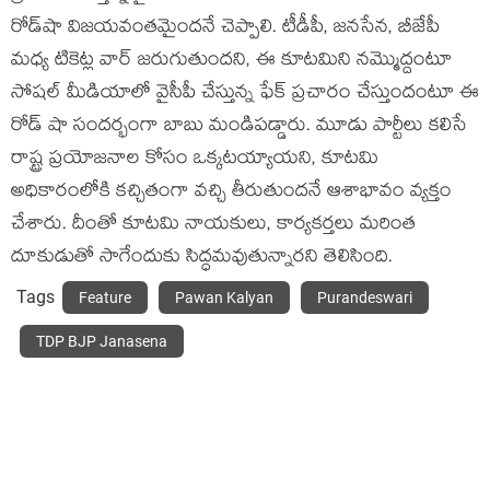
రోడ్‌షా విజ‌య‌వంత‌మైంద‌నే చెప్పాలి. టీడీపీ, జ‌న‌సేన‌, బీజేపీ
మ‌ధ్య టికెట్ల వార్ జ‌రుగుతుంద‌ని, ఈ కూట‌మిని న‌మ్మొద్దంటూ
సోష‌ల్ మీడియాలో వైసీపీ చేస్తున్న ఫేక్ ప్ర‌చారం చేస్తుందంటూ ఈ
రోడ్ షా సంద‌ర్భంగా బాబు మండిప‌డ్డారు. మూడు పార్టీలు క‌లిసే
రాష్ట్ర ప్ర‌యోజ‌నాల కోసం ఒక్క‌ట‌య్యాయ‌ని, కూట‌మి
అధికారంలోకి క‌చ్చితంగా వ‌చ్చి తీరుతుంద‌నే ఆశాభావం వ్య‌క్తం
చేశారు. దీంతో కూట‌మి నాయ‌కులు, కార్య‌క‌ర్త‌లు మ‌రింత
దూకుడుతో సాగేందుకు సిద్ధ‌మ‌వుతున్నార‌ని తెలిసింది.
Tags
Feature
Pawan Kalyan
Purandeswari
TDP BJP Janasena