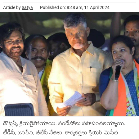
Article by
Satya
Published on: 8:48 am, 11 April 2024
డౌట్ల‌న్నీ క్లియ‌రైపోయాయి. సందేహాలు ప‌టాపంచ‌ల‌య్యాయి.
టీడీపీ, జ‌న‌సేన‌, బీజేపీ నేత‌లు, కార్య‌క‌ర్త‌లు క్లియ‌ర్ మెసేజ్