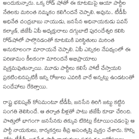
అందుకున్నారు. ఒక్క రోడ్ షోతో ఈ కూట‌మిపై ఆయా పార్టీల
నేత‌ల‌కు మ‌రింత న‌మ్మ‌కం క‌లిగింద‌నే చెప్పాలి. అవును.. టీడీపీ
అధినేత చంద్ర‌బాబు నాయుడు, జ‌న‌సేన అధినాయ‌కుడు ప‌వ‌న్
క‌ల్యాణ్‌, బీజేపీ ఏపీ అధ్యక్షురాలు ద‌గ్గుబాటి పురందేశ్వ‌రి క‌లిసి
రోడ్‌షోలో పాల్గొన‌డంతో కూట‌మికి ప‌రిస్థితులు మ‌రింత
అనుకూలంగా మారాయ‌నే చెప్పాలి. ఏపీ ఎన్నిక‌ల నేప‌థ్యంలో ఈ
ప‌రిణామం కీల‌కంగా మారింద‌నే అభిప్రాయాలు
వ్య‌క్త‌మ‌వుతున్నాయి. మూడు పార్టీలు క‌లిసే పోటీ చేస్తాయ‌ని
ప్ర‌క‌టించిన‌ప్ప‌టికీ ఇన్ని రోజులు ఎవ‌రికి వారే అన్న‌ట్లు ఉండ‌టంతో
సందేహాలు రేకెత్తాయి.
రాష్ట్ర భ‌విష్య‌త్ కోస‌మంటూ టీడీపీ, జ‌న‌సేన తిరిగి జ‌ట్టు క‌ట్టిన
సంగ‌తి తెలిసిందే. ఆ త‌ర్వాత వీళ్ల‌తో పాటు బీజేపీ కూడా చేరింది.
పొత్తులో భాగంగా జ‌న‌సేన‌కు త‌క్కువ టికెట్లు కేటాయించ‌డంపై ఆ
పార్టీ నాయ‌కులు, కార్య‌క‌ర్త‌లు తీవ్ర అసంతృప్తి వ్య‌క్తం చేశారు. కొన్ని