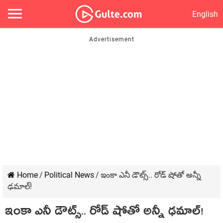
English
Home
/
Political News
/
ఇంకా ఎనీ డౌట్స్‌.. రోడ్ షోతో అన్నీ
ఢ‌మాల్‌!
ఇంకా ఎనీ డౌట్స్‌.. రోడ్ షోతో అన్నీ ఢ‌మాల్‌!