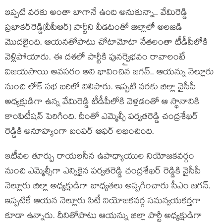
ఇప్పటి వరకు అంతా బాగానే ఉంది అనుకున్నా.. వేమిరెడ్డి
ప్ర‌భాక‌ర్‌రెడ్డి(వీపీఆర్) పార్టీని వీడటంతో జిల్లాలో అలజడి
మొదలైంది. ఆయనతోపాటు చోటామోటా నేతలంతా టీడీపీలోకి
వెళ్లిపోయారు. ఈ దశలో పార్టీకి పునర్వైభవం రావాలంటే
విజయసాయి అవసరం అని భావించిన జగన్.. ఆయన్ను నెల్లూరు
నుంచి లోక్ సభ బరిలో నిలిపారు. ఇప్పటి వరకు జిల్లా వైసీపీ
అధ్యక్షుడిగా ఉన్న వేమిరెడ్డి టీడీపీలోకి వెళ్లడంతో ఆ స్థానానికి
కాంపిటీషన్ పెరిగింది. దీంతో ఎమ్మెల్సీ పర్వతరెడ్డి చంద్రశేఖర్
రెడ్డికి అనూహ్యంగా బంపర్ ఆఫర్ లభించింది.
ఇటీవల తూర్పు రాయలసీన ఉపాధ్యాయుల నియోజకవర్గం
నుంచి ఎమ్మెల్సీగా ఎన్నికైన పర్వతరెడ్డి చంద్రశేఖర్ రెడ్డికి వైసీపీ
నెల్లూరు జిల్లా అధ్యక్షుడిగా బాధ్యతలు అప్పగించారు సీఎం జగన్.
ఇప్పటికే ఆయన నెల్లూరు సిటీ నియోజకవర్గ సమన్వయకర్తగా
కూడా ఉన్నారు. దీనితోపాటు ఆయన్ను జిల్లా పార్టీ అధ్యక్షుడిగా