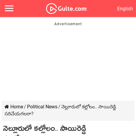
English
Home
/
Political News
/
నెల్లూరులో క‌ల్లోలం.. సాయిరెడ్డి
స‌రిచేయ‌గ‌ల‌రా?
నెల్లూరులో క‌ల్లోలం.. సాయిరెడ్డి