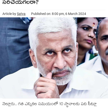
స‌రిచేయ‌గ‌ల‌రా?
Article by
Satya
Published on: 8:00 pm, 6 March 2024
నెల్లూరు.. గ‌త ఎన్నిక‌ల స‌మ‌యంలో 10 స్థానాల‌కు ప‌ది సీట్లూ