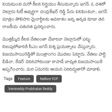
నియమించి మరో కీలక నిర్ణయం తీసుకున్నారు జగన్. ఓ దశలో
నెల్లూరు సిటీ అభ్యర్థిగా చంద్రశేఖర్ రెడ్డి పేరు వినిపించినా.. జగన్
మాత్రం తొలిసారి మైనార్టీలకు అవకాశం ఇచ్చి అక్కడ కూడా తన
రాజకీయ చతురత ప్రదర్శించారు.
మొత్తమ్మీద కీలక నేతలంతా చేజారినా నెల్లూరులో పట్టు
నిలుపుకోడానికి సీఎం జగన్ విశ్వ ప్రయత్నాలు చేస్తున్నారు.
విజయసాయిరెడ్డితో మంత్రాంగం మొదలు పెట్టారు. నేతలు పార్టీ
వీడినా, కేడర్ చెదిరిపోకుండా కాపాడే బాధ్యత విజయసాయికి
అప్పగించారు. మ‌రి ఏమ‌ర‌కు ఆయ‌న స‌రిదిద్దుతారో చూడాలి.
Tags
Feature
Nellore YCP
Vemireddy Prabhakar Reddy