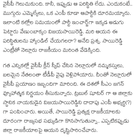
వైసీపీ గెలుచుకుంది. కానీ, ఇప్పుడు ఆ ప‌రిస్థితి లేదు. ఎందుకంటే..
ముగ్గురు ఎమ్మెల్యేలు, ఒక ఎంపీ కూడా ఆపార్టీకి దూర‌మ‌య్యారు.
ఇలాంటి క‌ల్లోల స‌మ‌యంలో పార్టీ ఇంచార్జ్‌గా ఇక్క‌డ అడుగు
పెట్టారు వేణుంబాక్కం విజయసాయిరెడ్డి. మ‌రి ఆయ‌న ఈ
ప‌రిస్థితుల‌ను హ్యాండిల్ చేయ‌గ‌ల‌రా? అనేది ప్ర‌శ్న‌. సాయిరెడ్డి
ఎంట్రీతో నెల్లూరు రాజకీయం మరింత వేడెక్కింది.
గ‌త ఎన్నిక‌ల్లో వైసీపీ క్లీన్ స్వీప్ చేసిన నెల్లూరులో నమ్మకస్తులు,
బలమైన నేతలంతా టీడీపీ వైపు వెళ్లిపోయారు. దీంతో నెల్లూరులో
వైసీపీ ప్రయాణం ఇబ్బందిగా మారింది. ఈ దశలో సీఎం జగన్
వ్యూహాత్మక నిర్ణయం తీసుకున్నారు. ట్రబుల్ షూటర్ గా ఆ జిల్లాకు
స్థానిక నాయకుడైన విజయసాయిరెడ్డిని దాదాపు ఎంపీ అభ్య‌ర్థి(?)
గా పంపించారు. అయితే, సాయిరెడ్డి ప్రత్యక్ష రాజకీయాలకు
దూరంగా రాజ్యసభ సభ్యుడిగా కొనసాగుతున్నా.. ఎప్పటికప్పుడు
జిల్లా రాజకీయాలపై ఆయన దృష్టిసారించేవారు.