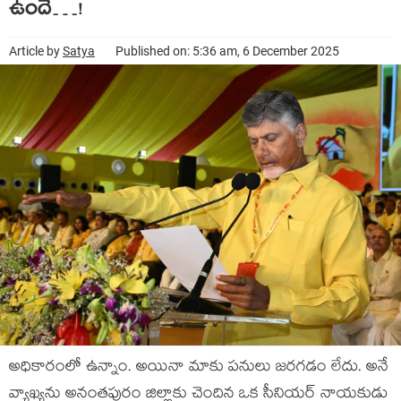
ఉందే…!
Article by
Satya
Published on: 5:36 am, 6 December 2025
అధికారంలో ఉన్నాం. అయినా మాకు పనులు జరగడం లేదు. అనే
వ్యాఖ్యను అనంతపురం జిల్లాకు చెందిన ఒక సీనియర్ నాయకుడు