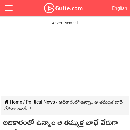
English
Home
/
Political News
/
అధికారంలో ఉన్నాం ఆ తమ్ముళ్ల బాధే
వేరుగా ఉందే…!
అధికారంలో ఉన్నాం ఆ తమ్ముళ్ల బాధే వేరుగా