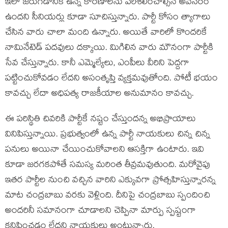
ఇలా జరుగడానికి ఉన్న కారణాలను పరిశీలించాల్సిన అవసరం
ఉందని సీనియర్లు కూడా సూచిస్తున్నారు. పార్టీ కోసం త్యాగాలు
చేసిన వారు చాలా మంది ఉన్నారు. అయితే వారిలో కొందరికే
నామినేటెడ్ పదవులు దక్కాయి. మిగిలిన వారు మౌనంగా పార్టీకి
సేవ చేస్తున్నారు. కానీ ఎమ్మెల్యేలు, ఎంపీలు వీరిని పెద్దగా
పట్టించుకోవడం లేదని అసంతృప్తి వ్యక్తమవుతోంది. పోటీ భయం
కావచ్చు లేదా అధిపత్య రాజకీయాల అనుమానం కావచ్చు.
ఈ పరిస్థితి చివరికి పార్టీకే నష్టం చేస్తుందన్న అభిప్రాయాలు
వినిపిస్తున్నాయి. ప్రభుత్వంలో ఉన్న పార్టీ నాయకులు చిన్న చిన్న
పనులు అయినా చేయించుకోవాలని ఆసక్తిగా ఉంటారు. ఇవి
కూడా జరగకపోతే సమస్య మరింత తీవ్రమవుతుంది. మరోవైపు
ఇతర పార్టీల నుంచి వచ్చిన వారిని ఎక్కువగా ప్రోత్సహిస్తున్నారన్న
మాట చంద్రబాబు వరకు వెళ్లింది. దీనిపై చంద్రబాబు స్పందించి
అందరినీ సమానంగా చూడాలని చెప్పినా మార్పు స్పష్టంగా
కనిపించడం లేదని నాయకులు అంటున్నారు.