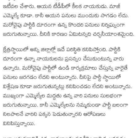
ఇటీవల చేశారు. ఆయన టీడీపీలో కీలక నాయకుడు. మాజీ
ఎమ్మెల్యే కూడా. కానీ ఆయన పనులు ముందుకు సాగడం లేదు.
మరోవైపు పార్టీకి దూరంగా ఉన్న కొందరి పనులు నిర్విఘ్నంగా
జరుగుతున్నాయి. దీనికి కారణం ఏమిటన్నది చర్చనీయాంశమైంది.
క్షేత్రస్థాయిలో అన్ని జిల్లాల్లో ఇదే పరిస్థితి కనిపిస్తోంది. పార్టీకి
దూరంగా ఉన్నా నాయకులను ప్రసన్నం చేసుకుంటున్న వారు
ఉన్నారు. మరోవైపు పార్టీలో ఉండి కార్యక్రమాలు చేస్తున్న వారైతే
పనులు జరగడం లేదని అంటున్నారు. దీనిపై పార్టీ స్థాయిలో
విశ్లేషణ కూడా జరుగుతున్నట్లు కనిపించడం లేదని అంటున్నారు.
ముఖ్యంగా ఎమ్మెల్యేల మద్దతు ఉన్న వారి పనులు సులభంగా
జరుగుతున్నాయి. కానీ ఎమ్మెల్యేలను నమ్మకుండా పార్టీ బలంగా
నిలపాలనే వారిని పక్కన పెడుతున్నారని ఆరోపణలు
వినిపిస్తున్నాయి.