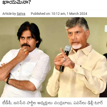
ఖాయ‌మేనా?
Article by
Satya
Published on: 10:12 am, 1 March 2024
టీడీపీ, జనసేన పార్టీల అధ్య‌క్షులు చంద్ర‌బాబు, ప‌వ‌న్‌లు ఢిల్లీ టూర్