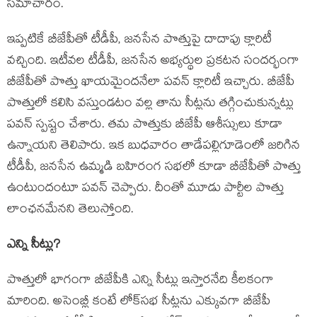
సమాచారం.
ఇప్పటికే బీజేపీతో టీడీపీ, జనసేన పొత్తుపై దాదాపు క్లారిటీ
వచ్చింది. ఇటీవల టీడీపీ, జనసేన అభ్యర్థుల ప్రకటన సందర్భంగా
బీజేపీతో పొత్తు ఖాయమైందనేలా పవన్ క్లారిటీ ఇచ్చారు. బీజేపీ
పొత్తులో కలిసి వస్తుండటం వల్ల తాను సీట్లను తగ్గించుకున్నట్లు
పవన్ స్పష్టం చేశారు. తమ పొత్తుకు బీజేపీ ఆశీస్సులు కూడా
ఉన్నాయని తెలిపారు. ఇక బుధవారం తాడేపల్లిగూడెంలో జరిగిన
టీడీపీ, జనసేన ఉమ్మడి బహిరంగ సభలో కూడా బీజేపీతో పొత్తు
ఉంటుందంటూ పవన్ చెప్పారు. దీంతో మూడు పార్టీల పొత్తు
లాంఛనమేనని తెలుస్తోంది.
ఎన్ని సీట్లు?
పొత్తులో భాగంగా బీజేపీకి ఎన్ని సీట్లు ఇస్తారనేది కీలకంగా
మారింది. అసెంబ్లీ కంటే లోక్‌సభ సీట్లను ఎక్కువగా బీజేపీ