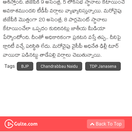
ఆశిస్తోంది. బీజేపీకి 9 అసెంబ్లీ, 5 లోక్‌సభ స్థానాలు కేటాయించే
అవకాశముందని టీడీపీ వ‌ర్గాలు వ్యాఖ్యానిస్తున్నాయి. మ‌రోవైపు
బీజేపీకి మొత్తంగా 20 అసెంబ్లీ, 8 పార్లమెంట్ స్థానాలు
కేటాయించేలా ఒప్పదం కుదిరినట్లు జాతీయ మీడియా
పేర్కొంటోంది. దీంతో అధికారికంగా ప్ర‌క‌ట‌న వ‌స్తే త‌ప్ప‌.. దీనిపై
క్లారిటీ వ‌చ్చే ప‌రిస్థితి లేదు. మ‌రోవైపు వైసీపీ అధినేత ఢిల్లీ టూర్
వాయిదా ప‌డిన‌ట్టు తాడేపల్లి వ‌ర్గాలు చెబుతున్నాయి.
Tags
BJP
Chandrabbau Naidu
TDP Janasena
Back To Top