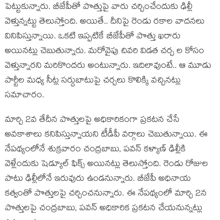
పెట్టుకున్నారు. బీజేపీతో పొత్తుపై వారు చ‌ర్చించేందుకు ఢిల్లీ
వెళ్తున్న‌ట్టు తెలుస్తోంది. అయితే.. దీనిపై రెండు ర‌కాల వాద‌న‌లు
వినిపిస్తున్నాయి. ఒక‌టి ఇప్ప‌టికే బీజేపీతో పొత్తు ఖరారు
అయినట్లు చెబుతున్నారు. మ‌రోవైపు చివ‌రి విడ‌త చ‌ర్చ ల కోసం
వెళ్తున్నార‌ని మ‌రికొందరు అంటున్నారు. ఇదిలావుంటే.. ఆ మూడు
పార్టీల మధ్య సీట్ల సర్దుబాటుపై చర్చలు కొలిక్కి వచ్చినట్లు
సమాచారం.
మార్చి 2వ తేదీన పొత్తులపై అధికారికంగా ప్రకటన చేసే
అవకాశాలు కనిపిస్తున్నాయని టీడీపీ వ‌ర్గాలు చెబుతున్నాయి. ఈ
నేప‌థ్యంలోనే శుక్రవారం చంద్రబాబు, పవన్ కళ్యాణ్ ఢిల్లీకి
వెళ్లేందుకు షెడ్యూల్ ఫిక్స్ అయినట్లు తెలుస్తోంది. రెండు రోజుల
పాటు ఢిల్లీలోనే ఇరువురు ఉండనున్నారు. బీజేపీ అధినాయ
కత్వంతో పొత్తులపై చర్చించనున్నారు. ఈ నేప‌థ్యంలో మార్చి 2న
పొత్తులపై చంద్రబాబు, పవన్ అధికారిక ప్రకటన చేయనున్నట్లు