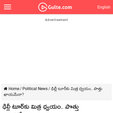
English
Home
/
Political News
/
ఢిల్లీ టూర్‌కు మిత్ర ధ్వ‌యం.. పొత్తు
ఖాయ‌మేనా?
ఢిల్లీ టూర్‌కు మిత్ర ధ్వ‌యం.. పొత్తు