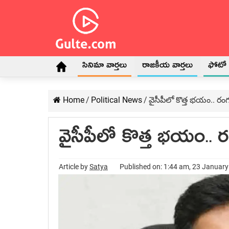
సినిమా వార్తలు
రాజకీయ వార్తలు
ఫోటో గ
Home
/
Political News
/
వైసీపీలో కొత్త భ‌యం.. రం
వైసీపీలో కొత్త భ‌యం.. 
Article by
Satya
Published on: 1:44 am, 23 Januar