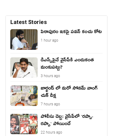
Latest Stories
పిఠాపురం ఇకపై పవన్ కంచు కోట
1 hour ago
డీఎస్సీపైనే వైసీపీకి ఎందుకంత
మంకుపట్టు?
3 hours ago
జార్ఖండ్ లో మరో సోనమ్ వాంగ్
చుక్ దీక్ష
7 hours ago
పోలీసు దెబ్బ: వైసీపీలో `ర‌ప్పా-
ర‌ప్పా` పోయిందే
22 hours ago