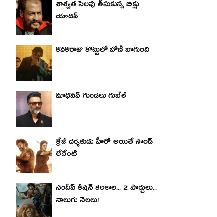
శాశ్వత సెలవు తీసుకున్న బిక్షు
యాదవ్
కనకరాజు కొట్టులో బోణీ బాగుంది
మాధ‌వ‌న్ గుండెలు గుబేల్‌
క్రేజీ దర్శకుడు హీరో అయితే సౌండ్
లేదేంటి
సందీప్ కిషన్ కరికాల... 2 పార్టులు...
నాలుగు నెలలు!