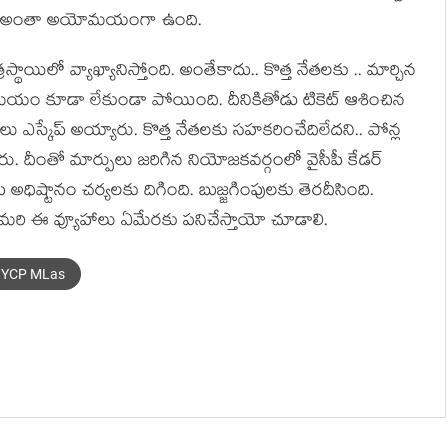
గ‌డం అంతా అయోమ‌యంగా ఉంది.
్థాయిలో వ్యాఖ్యానిస్తోంది. అంతేకాదు.. కొత్త నేత‌ల‌కు .. మార్చిన
ే స‌మ‌యం కూడా లేకుండా పోయింది. దీనికితోడు టికెట్ ఆశించిన
స్కేప్ అయ్యారు. కొత్త నేత‌ల‌కు స‌హ‌క‌రించేదిలేద‌ని.. పోన్ల
. దీంతో మార్పులు జ‌రిగిన నియోజ‌క‌వ‌ర్గంలో వైసీపీ కేడ‌ర్
ధిష్టానం చ‌ర్య‌ల‌కు దిగింది. బుజ్జ‌గింపుల‌కు తెర‌దీసింది.
 మ‌రి ఈ వ్యూహాలు ఏమేర‌కు ప‌నిచేస్తాయో చూడాలి.
YCP MLas