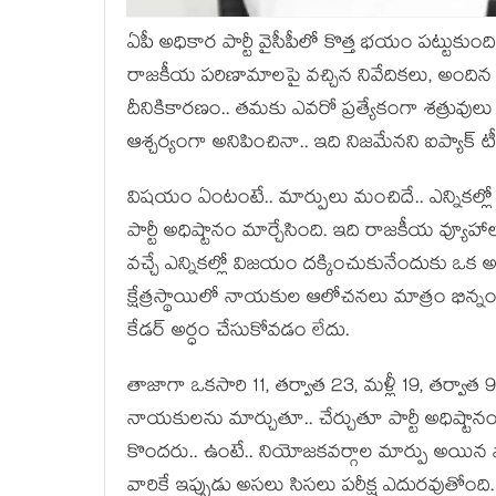
ఏపీ అధికార పార్టీ వైసీపీలో కొత్త భ‌యం ప‌ట్టుకుంది.
రాజ‌కీయ ప‌రిణామాల‌పై వ‌చ్చిన నివేదిక‌లు, అందిన స
దీనికికార‌ణం.. త‌మ‌కు ఎవ‌రో ప్ర‌త్యేకంగా శ‌త్రువ
ఆశ్చ‌ర్యంగా అనిపించినా.. ఇది నిజ‌మేన‌ని ఐప్యాక్ ట
విష‌యం ఏంటంటే.. మార్పులు మంచిదే.. ఎన్నిక‌ల్ల
పార్టీ అధిష్టానం మార్చేసింది. ఇది రాజ‌కీయ వ్యూహాలు.
వ‌చ్చే ఎన్నిక‌ల్లో విజ‌యం ద‌క్కించుకునేందుకు ఒక 
క్షేత్ర‌స్థాయిలో నాయ‌కుల ఆలోచ‌న‌లు మాత్రం భిన్నం
కేడ‌ర్ అర్ధం చేసుకోవ‌డం లేదు.
తాజాగా ఒక‌సారి 11, త‌ర్వాత 23, మ‌ళ్లీ 19, త‌ర్వాత
నాయ‌కుల‌ను మార్చుతూ.. చేర్చుతూ పార్టీ అధిష్టానం 
కొంద‌రు.. ఉంటే.. నియోజ‌క‌వ‌ర్గాల మార్పు అయిన వా
వారికే ఇప్పుడు అస‌లు సిస‌లు ప‌రీక్ష ఎదుర‌వుతోంది.