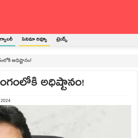
్యాలరీ
సినిమా రివ్యూ
ట్రెండ్స్
గంలోకి అధిష్టానం!
రంగంలోకి అధిష్టానం!
y 2024