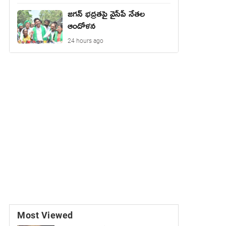
జ‌గ‌న్ భద్రతపై వైసీపీ నేతల
ఆందోళన
24 hours ago
Most Viewed