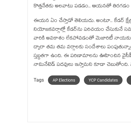
కొత్త‌నేత‌కు అలవాటు ప‌డ‌డం.. ఆయ‌న‌తో తిర‌
ఈయ‌న ఏం చేస్తాడో తెలియ‌దు. అంటూ.. కేడ‌ర్ క్షేత్ర‌స
నియోజ‌క‌వ‌ర్గాల్లో కేడ‌ర్‌ను ప‌రిచ‌యం చేసుకున
వారికి అవ‌కాశం లేక‌పోవ‌డంతో మెజారిటీ నాయ‌కులు ఎ
ద్వారా త‌మ తమ వ‌ర్గాల‌కు సందేశాలు పంపుతున్నారు
స్త‌బ్ద‌త‌గా ఉంది. ఈ ప‌రిణామాల‌ను ఊహించిన వైసీపీ అ
నామినేటెడ్ ప‌ద‌వులు ఇస్తామ‌ని కూడా చెబుతోంది.
Tags
AP Elections
YCP Candidates