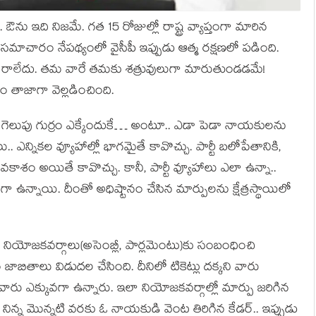
 ఔను ఇది నిజ‌మే. గ‌త 15 రోజుల్లో రాష్ట్ర వ్యాప్తంగా మారిన
‌మాచారం నేప‌థ్యంలో వైసీపీ ఇప్పుడు ఆత్మ ర‌క్ష‌ణ‌లో ప‌డింది.
ులు రాలేదు. త‌మ వారే త‌మ‌కు శ‌త్రువులుగా మారుతుండ‌డ‌మే!
ీం తాజాగా వెల్ల‌డించింది.
ో గెలుపు గుర్రం ఎక్కేందుకే… అంటూ.. ఎడా పెడా నాయ‌కుల‌ను
. ఎన్నిక‌ల‌ వ్యూహాల్లో భాగ‌మైతే కావొచ్చు. పార్టీ బ‌లోపేతానికి,
అవ‌కాశం అయితే కావొచ్చు. కానీ, పార్టీ వ్యూహాలు ఎలా ఉన్నా..
గా ఉన్నాయి. దీంతో అధిష్టానం చేసిన మార్పుల‌ను క్షేత్ర‌స్థాయిలో
 9 నియోజ‌క‌వ‌ర్గాలు(అసెంబ్లీ, పార్ల‌మెంటు)కు సంబంధించి
జాబితాలు విడుద‌ల చేసింది. దీనిలో టికెట్లు ద‌క్క‌ని వారు
రు ఎక్కువ‌గా ఉన్నారు. ఇలా నియోజ‌క‌వ‌ర్గాల్లో మార్పు జ‌రిగిన
 నిన్న మొన్న‌టి వ‌ర‌కు ఓ నాయ‌కుడి వెంట తిరిగిన కేడ‌ర్‌.. ఇప్పుడు